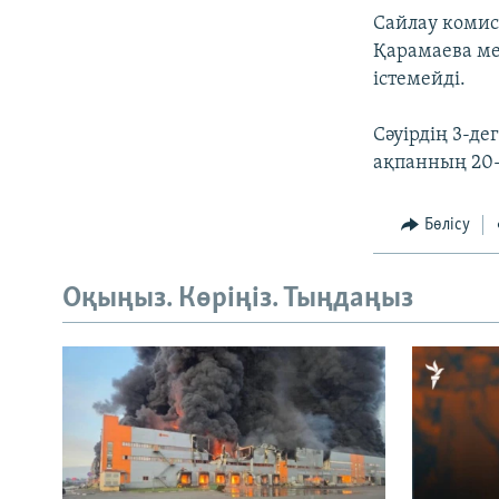
Сайлау комис
Қарамаева ме
істемейді.
Сәуірдің 3-д
ақпанның 20-
Бөлісу
Оқыңыз. Көріңіз. Тыңдаңыз