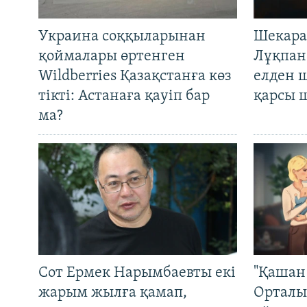
Украина соққыларынан
Шекара
қоймалары өртенген
Лұқпан
Wildberries Қазақстанға көз
елден 
тікті: Астанаға қауіп бар
қарсы 
ма?
Сот Ермек Нарымбаевты екі
"Қашан 
жарым жылға қамап,
Орталы