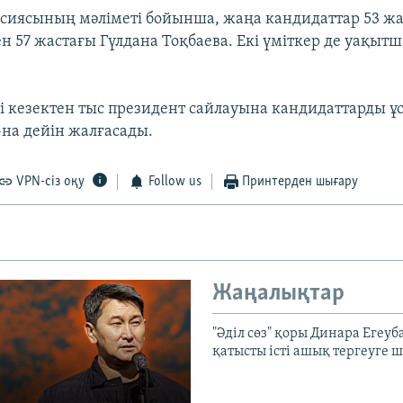
сиясының мәліметі бойынша, жаңа кандидаттар 53 ж
н 57 жастағы Гүлдана Тоқбаева. Екі үміткер де уақыт
егі кезектен тыс президент сайлауына кандидаттарды ұ
на дейін жалғасады.
VPN-сіз оқу
Follow us
Принтерден шығару
Жаңалықтар
"Әділ сөз" қоры Динара Егеуб
қатысты істі ашық тергеуге