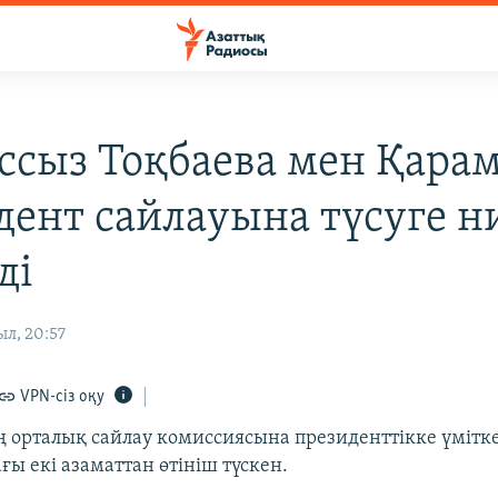
сыз Тоқбаева мен Қарам
дент сайлауына түсуге н
ді
ыл, 20:57
VPN-сіз оқу
 орталық сайлау комиссиясына президенттікке үмітке
ағы екі азаматтан өтініш түскен.