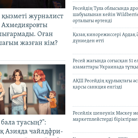
Ресейдің Тула облысында др
шабуылынан кейін Wildberri
 қызметі журналист
орталығы өртенді
 Ахмедияровты
шығармады. Оған
Қазақ кинорежиссері Ардақ 
дүниеден өтті
шағым жазған кім?
Ресей жағында соғысқан 51 е
азаматтары Украинада тұтқы
АҚШ Ресейдің құрлықтағы әс
қарсы санкция енгізді
Ресейлік шенеунік Мәскеу м
маркетплейстерді біріктірме
бала туасың?":
қ Азияда чайлдфри-