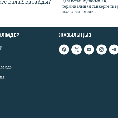
рге қалай қарайды?
Қазақстан мұнайын КҚК
терминалынан танкерге тиеу
жалғасты – медиа
БӨЛІМДЕР
ЖАЗЫЛЫҢЫЗ
р
әлемде
зия