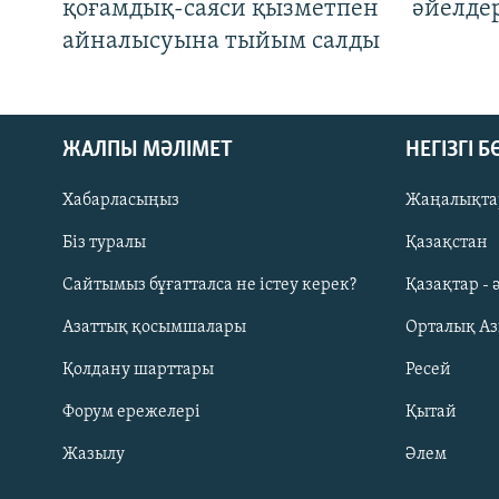
қоғамдық-саяси қызметпен
әйелде
айналысуына тыйым салды
ЖАЛПЫ МӘЛІМЕТ
НЕГІЗГІ 
Хабарласыңыз
Жаңалықта
Біз туралы
Қазақстан
Русский
Сайтымыз бұғатталса не істеу керек?
Қазақтар - 
Азаттық қосымшалары
Орталық А
ЖАЗЫЛЫҢЫЗ
Қолдану шарттары
Ресей
Форум ережелері
Қытай
Жазылу
Әлем
Басқа тілдерде