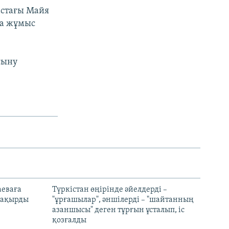
астағы Майя
ша жұмыс
сыну
аеваға
Түркістан өңірінде әйелдерді –
 шақырды
"ұрғашылар", әншілерді – "шайтанның
азаншысы" деген тұрғын ұсталып, іс
қозғалды