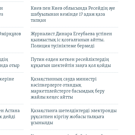
он
Киев пен Киев облысында Ресейдің әуе
es
шабуылынан кемінде 17 адам қаза
тапқан
Әмірқұлов
Журналист Динара Егеубаева үстінен
қылмыстық іс қозғалғанын айтты.
Полиция түсініктеме бермеді
лдің
Путин елден кеткен ресейліктердің
нда отыр
құқығын шектейтін заңға қол қойды
керіне
Қазақстанның сауда министрі
кәсіпкерлерге отандық
маркетплейстерге басымдық беру
жайлы кеңес айтты
ен Астана
Қазақстанға шетелдіктерді электронды
к дейді
рұқсатпен кіргізу жобасы талқыға
ұсынылды