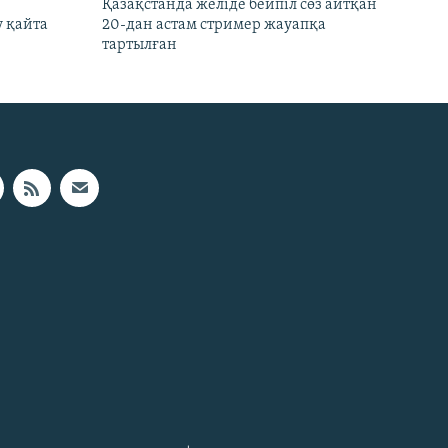
Қазақстанда желіде бейпіл сөз айтқан
 қайта
20-дан астам стример жауапқа
тартылған