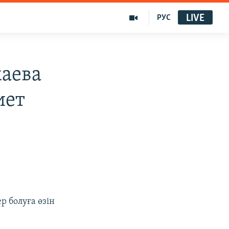
LIVE
РУС
аева
иет
р болуға өзін