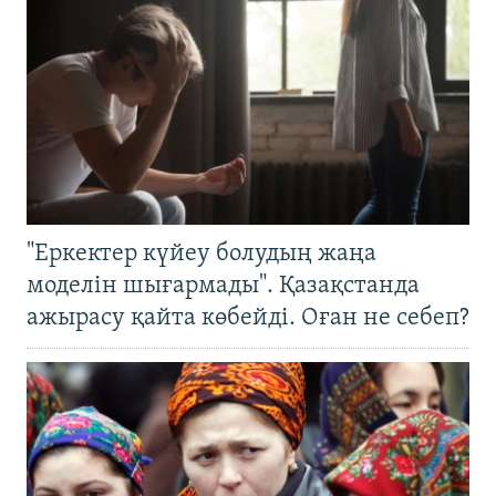
"Еркектер күйеу болудың жаңа
моделін шығармады". Қазақстанда
ажырасу қайта көбейді. Оған не себеп?