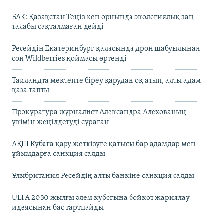
БАҚ: Қазақстан Теңіз кен орнында экологиялық заң
талабы сақталмаған дейді
Ресейдің Екатеринбург қаласында дрон шабуылынан
соң Wildberries қоймасы өртенді
Таиландта мектепте біреу қарудан оқ атып, алты адам
қаза тапты
Прокуратура журналист Александра Алёхованың
үкімін жеңілдетуді сұраған
АҚШ Кубаға қару жеткізуге қатысы бар адамдар мен
ұйымдарға санкция салды
Ұлыбритания Ресейдің алты банкіне санкция салды
UEFA 2030 жылғы әлем кубогына бойкот жариялау
идеясынан бас тартпайды