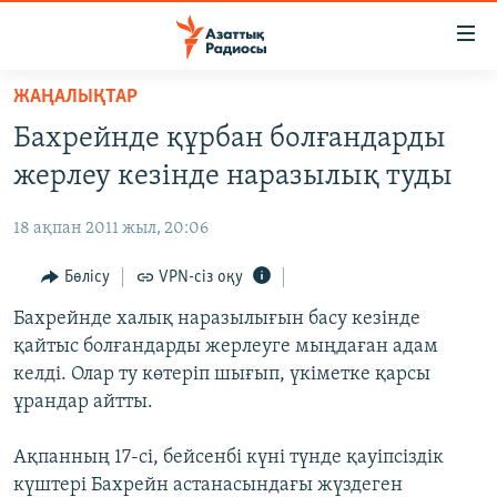
Accessibility
links
Skip
ЖАҢАЛЫҚТАР
to
ЖАҢАЛЫҚТАР
Бахрейнде құрбан болғандарды
main
САЯСАТ
content
жерлеу кезінде наразылық туды
AZATTYQTV
Skip
to
18 ақпан 2011 жыл, 20:06
ҚАҢТАР ОҚИҒАСЫ
main
АДАМ ҚҰҚЫҚТАРЫ
Бөлісу
VPN-сіз оқу
Navigation
Skip
ӘЛЕУМЕТ
Бахрейнде халық наразылығын басу кезінде
to
қайтыс болғандарды жерлеуге мыңдаған адам
ӘЛЕМ
Search
келді. Олар ту көтеріп шығып, үкіметке қарсы
АРНАЙЫ ЖОБАЛАР
ұрандар айтты.
Русский
Ақпанның 17-сі, бейсенбі күні түнде қауіпсіздік
күштері Бахрейн астанасындағы жүздеген