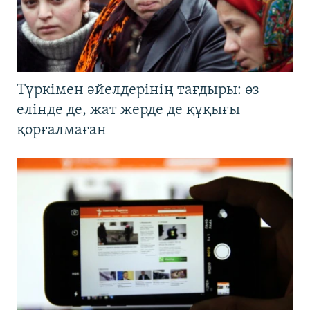
Түркімен әйелдерінің тағдыры: өз
елінде де, жат жерде де құқығы
қорғалмаған