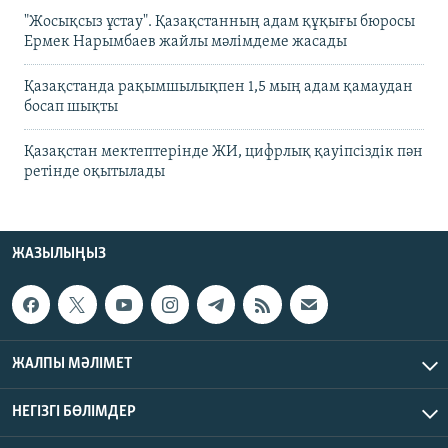
"Жосықсыз ұстау". Қазақстанның адам құқығы бюросы
Ермек Нарымбаев жайлы мәлімдеме жасады
Қазақстанда рақымшылықпен 1,5 мың адам қамаудан
босап шықты
Қазақстан мектептерінде ЖИ, цифрлық қауіпсіздік пән
ретінде оқытылады
ЖАЗЫЛЫҢЫЗ
ЖАЛПЫ МӘЛІМЕТ
НЕГІЗГІ БӨЛІМДЕР