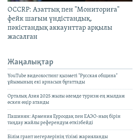
OCCRP: Азаттық пен "Мониториға"
фейк шағым үндістандық,
пәкістандық аккаунттар арқылы
жасалған
Жаңалықтар
YouTube видеохостинг қызметі "Русская община"
ұйымының екі арнасын бұғаттады
Орталық Азия 2025 жылы әлемде туризм ең жылдам
өскен өңір атанды
Пашинян: Армения Еуроодақ пен ЕАЭО-ның бірін
таңдау жайлы референдум өткізбейді
Білім грант иегерлерінің тізімі жарияланды