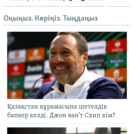
Оқыңыз. Көріңіз. Тыңдаңыз
Қазақстан құрамасына шетелдік
бапкер келді. Джон ван’т Схип кім?