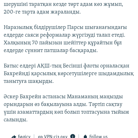
шерушіні таратқан кезде төрт адам көз жұмып,
ЖАЗЫЛЫҢЫЗ
200-ге тарта адам жараланды.
Наразылық білдірушілер Парсы шығанағындағы
Басқа тілдерде
елдерде саяси реформалар жүргізуді талап етеді.
Халқының 70 пайызын шейіттер құрайтын бұл
елдерде сүннит патшалар басқарады.
Батыс елдері АҚШ-тың Бесінші флоты орналасқан
Бахрейнді қарсылық көрсетушілерге шыдамдылық
танытуға шақырды.
Әскер Бахрейн астанасы Манаманың маңызды
орындарын өз бақылауына алды. Тәртіп сақтау
үшін азаматтардың көп болып топтасуына тыйым
салынды.
Бөлісу
VPN-сіз оқу
Follow us