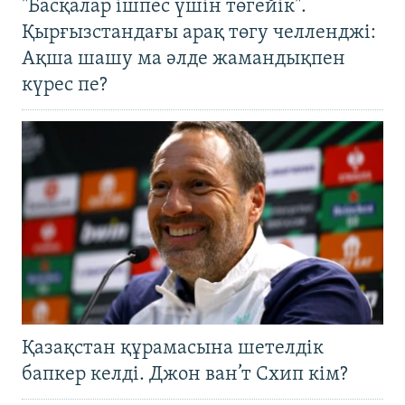
"Басқалар ішпес үшін төгейік".
Қырғызстандағы арақ төгу челленджі:
Ақша шашу ма әлде жамандықпен
күрес пе?
Қазақстан құрамасына шетелдік
бапкер келді. Джон ван’т Схип кім?