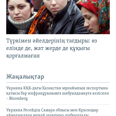
Түркімен әйелдерінің тағдыры: өз
елінде де, жат жерде де құқығы
қорғалмаған
Жаңалықтар
Украина КҚК-дағы Қазақстан мұнайының экспортына
қатысы бар инфрақұрылымға шабуылдамауға келіскен
– Bloomberg
Украина Ресейдің Самара облысы мен Краснодар
аймағындағы мұнай зауытына шабуылдады