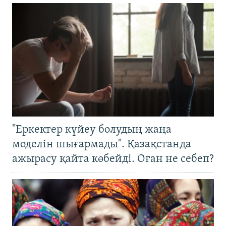
"Еркектер күйеу болудың жаңа
моделін шығармады". Қазақстанда
ажырасу қайта көбейді. Оған не себеп?