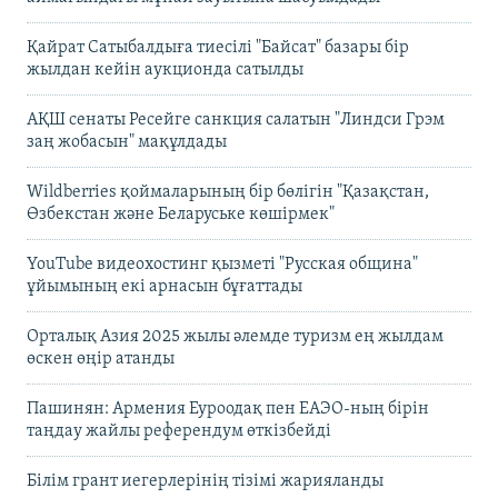
Қайрат Сатыбалдыға тиесілі "Байсат" базары бір
жылдан кейін аукционда сатылды
АҚШ сенаты Ресейге санкция салатын "Линдси Грэм
заң жобасын" мақұлдады
Wildberries қоймаларының бір бөлігін "Қазақстан,
Өзбекстан және Беларуське көшірмек"
YouTube видеохостинг қызметі "Русская община"
ұйымының екі арнасын бұғаттады
Орталық Азия 2025 жылы әлемде туризм ең жылдам
өскен өңір атанды
Пашинян: Армения Еуроодақ пен ЕАЭО-ның бірін
таңдау жайлы референдум өткізбейді
Білім грант иегерлерінің тізімі жарияланды