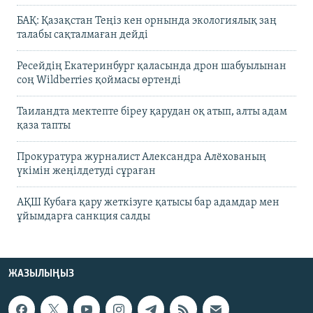
БАҚ: Қазақстан Теңіз кен орнында экологиялық заң
талабы сақталмаған дейді
Ресейдің Екатеринбург қаласында дрон шабуылынан
соң Wildberries қоймасы өртенді
Таиландта мектепте біреу қарудан оқ атып, алты адам
қаза тапты
Прокуратура журналист Александра Алёхованың
үкімін жеңілдетуді сұраған
АҚШ Кубаға қару жеткізуге қатысы бар адамдар мен
ұйымдарға санкция салды
ЖАЗЫЛЫҢЫЗ