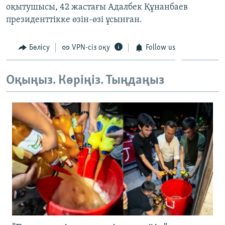
оқытушысы, 42 жастағы Адалбек Құнанбаев
ЖАЗЫЛЫҢЫЗ
президенттікке өзін-өзі ұсынған.
Бөлісу
VPN-сіз оқу
Follow us
Басқа тілдерде
Оқыңыз. Көріңіз. Тыңдаңыз