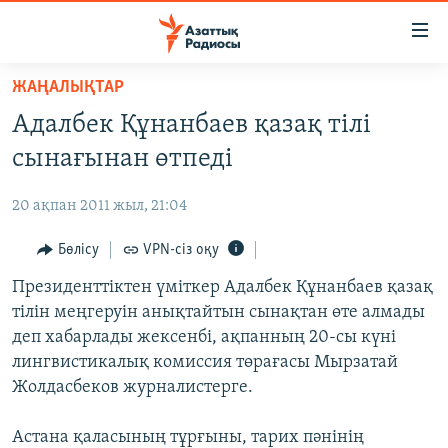
Accessibility
links
Skip
ЖАҢАЛЫҚТАР
to
ЖАҢАЛЫҚТАР
Адалбек Құнанбаев қазақ тілі
main
САЯСАТ
content
сынағынан өтпеді
AZATTYQTV
Skip
to
20 ақпан 2011 жыл, 21:04
ҚАҢТАР ОҚИҒАСЫ
main
АДАМ ҚҰҚЫҚТАРЫ
Бөлісу
VPN-сіз оқу
Navigation
Skip
ӘЛЕУМЕТ
Президенттіктен үміткер Адалбек Құнанбаев қазақ
to
тілін меңгеруін анықтайтын сынақтан өте алмады
ӘЛЕМ
Search
деп хабарлады жексенбі, ақпанның 20-сы күні
АРНАЙЫ ЖОБАЛАР
лингвистикалық комиссия төрағасы Мырзатай
Жолдасбеков журналистерге.
Русский
Астана қаласының тұрғыны, тарих пәнінің