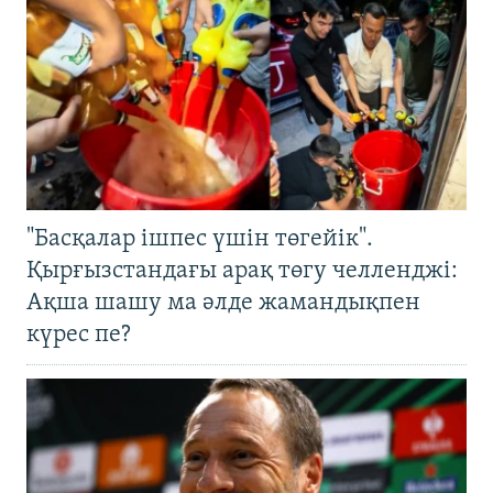
"Басқалар ішпес үшін төгейік".
Қырғызстандағы арақ төгу челленджі:
Ақша шашу ма әлде жамандықпен
күрес пе?