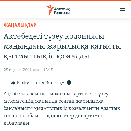
Accessibility
links
Skip
ЖАҢАЛЫҚТАР
to
ЖАҢАЛЫҚТАР
Ақтөбедегі түзеу колониясы
main
САЯСАТ
content
маңындағы жарылысқа қатысты
AZATTYQTV
Skip
қылмыстық іс қозғалды
to
ҚАҢТАР ОҚИҒАСЫ
main
25 ақпан 2011 жыл, 18:15
АДАМ ҚҰҚЫҚТАРЫ
Navigation
Skip
Бөлісу
VPN-сіз оқу
ӘЛЕУМЕТ
to
Ақтөбе қаласындағы жалпы тәртіптегі түзеу
ӘЛЕМ
Search
мекемесінің жанында болған жарылысқа
АРНАЙЫ ЖОБАЛАР
байланысты қылмыстық іс қозғалғанын Азаттық
тілшісіне облыстық ішкі істер департаменті
Русский
хабарлады.