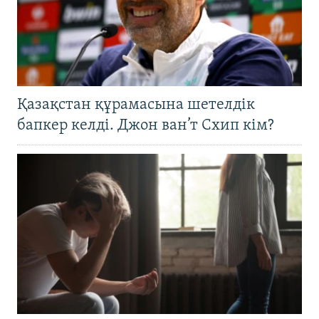
Қазақстан құрамасына шетелдік
бапкер келді. Джон ван’т Схип кім?