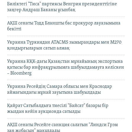
Биліктегі "Тиса" партиясы Венгрия президенттігіне
заңгер Андраш Баканы ұсынбақ
АҚШ сенаты Тодд Бланшты бас прокурор лауазымына
бекітті
Украина Түркиядан ATACMS зымырандары мен M270
қондырғыларын сатып алмақ
Украина КҚК-дағы Қазақстан мұнайының экспортына
қатысы бар инфрақұрылымға шабуылдамауға келіскен
– Bloomberg
Украина Ресейдің Самара облысы мен Краснодар
аймағындағы мұнай зауытына шабуылдады
Қайрат Сатыбалдыға тиесілі "Байсат" базары бір
жылдан кейін аукционда сатылды
АҚШ сенаты Ресейге санкция салатын "Линдси Грэм
заң жобасын" мақұлдады