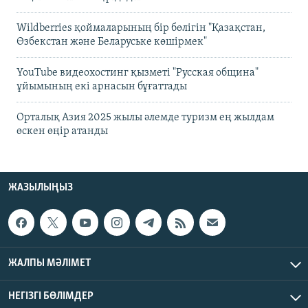
Wildberries қоймаларының бір бөлігін "Қазақстан,
Өзбекстан және Беларуське көшірмек"
YouTube видеохостинг қызметі "Русская община"
ұйымының екі арнасын бұғаттады
Орталық Азия 2025 жылы әлемде туризм ең жылдам
өскен өңір атанды
ЖАЗЫЛЫҢЫЗ
ЖАЛПЫ МӘЛІМЕТ
НЕГІЗГІ БӨЛІМДЕР