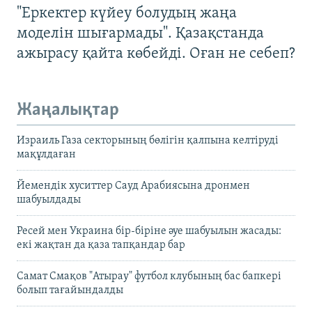
"Еркектер күйеу болудың жаңа
моделін шығармады". Қазақстанда
ажырасу қайта көбейді. Оған не себеп?
Жаңалықтар
Израиль Газа секторының бөлігін қалпына келтіруді
мақұлдаған
Йемендік хуситтер Сауд Арабиясына дронмен
шабуылдады
Ресей мен Украина бір-біріне әуе шабуылын жасады:
екі жақтан да қаза тапқандар бар
Самат Смақов "Атырау" футбол клубының бас бапкері
болып тағайындалды