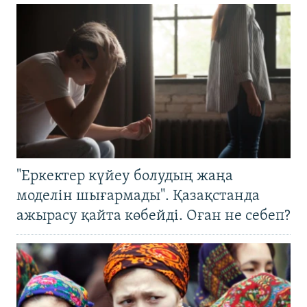
"Еркектер күйеу болудың жаңа
моделін шығармады". Қазақстанда
ажырасу қайта көбейді. Оған не себеп?