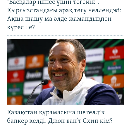
"Басқалар ішпес үшін төгейік".
Қырғызстандағы арақ төгу челленджі:
Ақша шашу ма әлде жамандықпен
күрес пе?
Қазақстан құрамасына шетелдік
бапкер келді. Джон ван’т Схип кім?