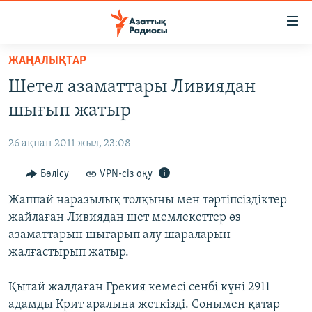
Accessibility
links
Skip
ЖАҢАЛЫҚТАР
to
ЖАҢАЛЫҚТАР
Шетел азаматтары Ливиядан
main
САЯСАТ
content
шығып жатыр
AZATTYQTV
Skip
to
26 ақпан 2011 жыл, 23:08
ҚАҢТАР ОҚИҒАСЫ
main
АДАМ ҚҰҚЫҚТАРЫ
Бөлісу
VPN-сіз оқу
Navigation
Skip
ӘЛЕУМЕТ
Жаппай наразылық толқыны мен тәртіпсіздіктер
to
жайлаған Ливиядан шет мемлекеттер өз
ӘЛЕМ
Search
азаматтарын шығарып алу шараларын
АРНАЙЫ ЖОБАЛАР
жалғастырып жатыр.
Русский
Қытай жалдаған Грекия кемесі сенбі күні 2911
адамды Крит аралына жеткізді. Сонымен қатар