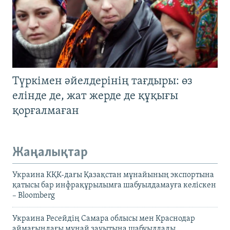
Түркімен әйелдерінің тағдыры: өз
елінде де, жат жерде де құқығы
қорғалмаған
Жаңалықтар
Украина КҚК-дағы Қазақстан мұнайының экспортына
қатысы бар инфрақұрылымға шабуылдамауға келіскен
– Bloomberg
Украина Ресейдің Самара облысы мен Краснодар
аймағындағы мұнай зауытына шабуылдады