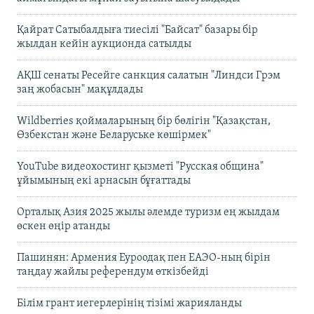
Қайрат Сатыбалдыға тиесілі "Байсат" базары бір
жылдан кейін аукционда сатылды
АҚШ сенаты Ресейге санкция салатын "Линдси Грэм
заң жобасын" мақұлдады
Wildberries қоймаларының бір бөлігін "Қазақстан,
Өзбекстан және Беларуське көшірмек"
YouTube видеохостинг қызметі "Русская община"
ұйымының екі арнасын бұғаттады
Орталық Азия 2025 жылы әлемде туризм ең жылдам
өскен өңір атанды
Пашинян: Армения Еуроодақ пен ЕАЭО-ның бірін
таңдау жайлы референдум өткізбейді
Білім грант иегерлерінің тізімі жарияланды