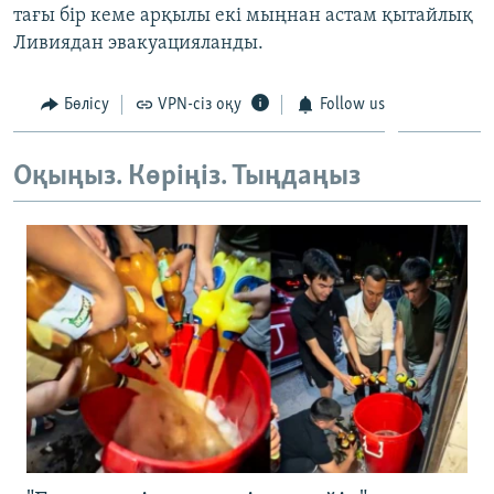
тағы бір кеме арқылы екі мыңнан астам қытайлық
ЖАЗЫЛЫҢЫЗ
Ливиядан эвакуацияланды.
Бөлісу
VPN-сіз оқу
Follow us
Басқа тілдерде
Оқыңыз. Көріңіз. Тыңдаңыз