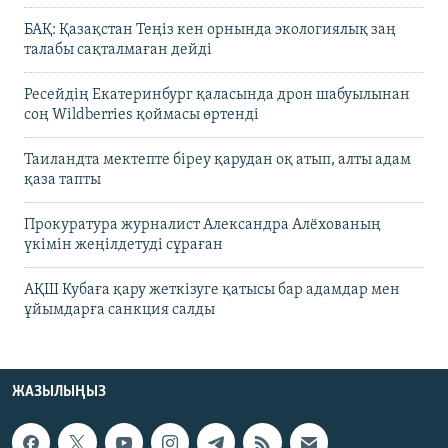
БАҚ: Қазақстан Теңіз кен орнында экологиялық заң
талабы сақталмаған дейді
Ресейдің Екатеринбург қаласында дрон шабуылынан
соң Wildberries қоймасы өртенді
Таиландта мектепте біреу қарудан оқ атып, алты адам
қаза тапты
Прокуратура журналист Александра Алёхованың
үкімін жеңілдетуді сұраған
АҚШ Кубаға қару жеткізуге қатысы бар адамдар мен
ұйымдарға санкция салды
ЖАЗЫЛЫҢЫЗ