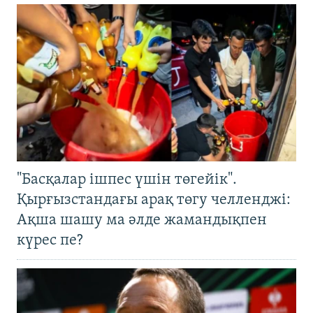
"Басқалар ішпес үшін төгейік".
Қырғызстандағы арақ төгу челленджі:
Ақша шашу ма әлде жамандықпен
күрес пе?