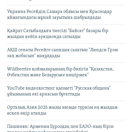
Украина Ресейдің Самара облысы мен Краснодар
аймағындағы мұнай зауытына шабуылдады
Қайрат Сатыбалдыға тиесілі "Байсат" базары бір
жылдан кейін аукционда сатылды
АҚШ сенаты Ресейге санкция салатын "Линдси Грэм
заң жобасын" мақұлдады
Wildberries қоймаларының бір бөлігін "Қазақстан,
Өзбекстан және Беларуське көшірмек"
YouTube видеохостинг қызметі "Русская община"
ұйымының екі арнасын бұғаттады
Орталық Азия 2025 жылы әлемде туризм ең жылдам
өскен өңір атанды
Пашинян: Армения Еуроодақ пен ЕАЭО-ның бірін