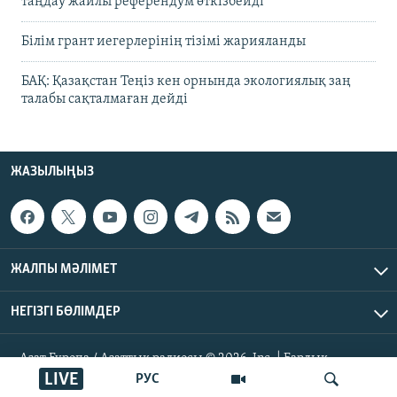
таңдау жайлы референдум өткізбейді
Білім грант иегерлерінің тізімі жарияланды
БАҚ: Қазақстан Теңіз кен орнында экологиялық заң
талабы сақталмаған дейді
ЖАЗЫЛЫҢЫЗ
ЖАЛПЫ МӘЛІМЕТ
НЕГІЗГІ БӨЛІМДЕР
Азат Еуропа / Азаттық радиосы © 2026, Inc. | Барлық
құқықтары қорғалған
LIVE
РУС