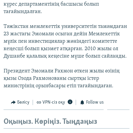
күрес департаментінің басшысы болып
ЖАЗЫЛЫҢЫЗ
тағайындалған.
Тәжікстан мемлекеттік университетін тамәмдаған
Басқа тілдерде
23 жастағы Эмомали осыған дейін Мемлекеттік
мүлік пен инвестициялар жөніндегі комитетте
кеңесші болып қызмет атқарған. 2010 жылы ол
Душанбе қалалық кеңесіне мүше болып сайланды.
Президент Эмомали Рахмон өткен жылы өзінің
қызы Озода Рахмонованы сыртқы істер
министрінің орынбасары етіп тағайындаған.
Бөлісу
VPN-сіз оқу
Follow us
Оқыңыз. Көріңіз. Тыңдаңыз