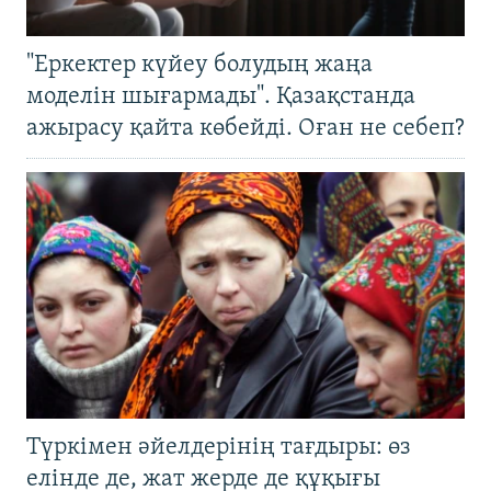
"Еркектер күйеу болудың жаңа
моделін шығармады". Қазақстанда
ажырасу қайта көбейді. Оған не себеп?
Түркімен әйелдерінің тағдыры: өз
елінде де, жат жерде де құқығы