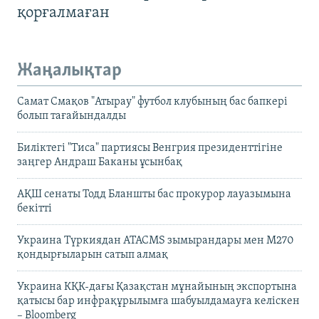
қорғалмаған
Жаңалықтар
Самат Смақов "Атырау" футбол клубының бас бапкері
болып тағайындалды
Биліктегі "Тиса" партиясы Венгрия президенттігіне
заңгер Андраш Баканы ұсынбақ
АҚШ сенаты Тодд Бланшты бас прокурор лауазымына
бекітті
Украина Түркиядан ATACMS зымырандары мен M270
қондырғыларын сатып алмақ
Украина КҚК-дағы Қазақстан мұнайының экспортына
қатысы бар инфрақұрылымға шабуылдамауға келіскен
– Bloomberg