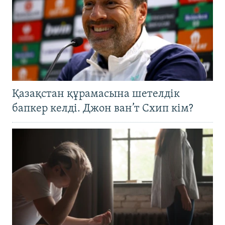
Қазақстан құрамасына шетелдік
бапкер келді. Джон ван’т Схип кім?