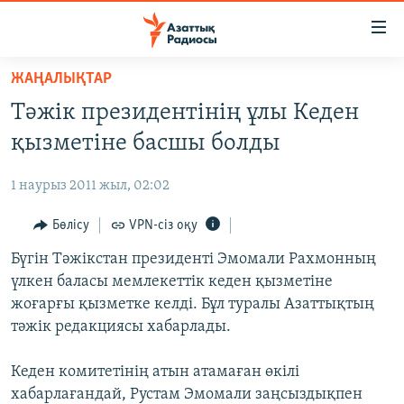
Accessibility
links
Skip
ЖАҢАЛЫҚТАР
to
ЖАҢАЛЫҚТАР
Тәжік президентінің ұлы Кеден
main
САЯСАТ
content
қызметіне басшы болды
AZATTYQTV
Skip
to
1 наурыз 2011 жыл, 02:02
ҚАҢТАР ОҚИҒАСЫ
main
АДАМ ҚҰҚЫҚТАРЫ
Бөлісу
VPN-сіз оқу
Navigation
Skip
ӘЛЕУМЕТ
Бүгін Тәжікстан президенті Эмомали Рахмонның
to
үлкен баласы мемлекеттік кеден қызметіне
ӘЛЕМ
Search
жоғарғы қызметке келді. Бұл туралы Азаттықтың
АРНАЙЫ ЖОБАЛАР
тәжік редакциясы хабарлады.
Русский
Кеден комитетінің атын атамаған өкілі
хабарлағандай, Рустам Эмомали заңсыздықпен