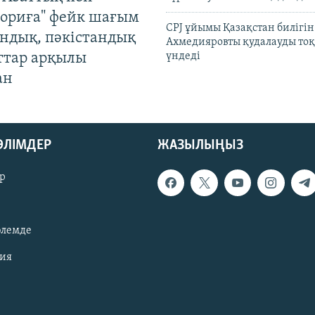
ориға" фейк шағым
CPJ ұйымы Қазақстан билігі
андық, пәкістандық
Ахмедияровты қудалауды тоқ
ттар арқылы
үндеді
ан
БӨЛІМДЕР
ЖАЗЫЛЫҢЫЗ
р
әлемде
зия