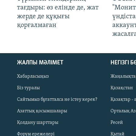
тағдыры: өз елінде де, жат
"Монит
жерде де құқығы
үндіст
қорғалмаған
аккаун
жасалғ
ЖАЛПЫ МӘЛІМЕТ
НЕГІЗГІ 
Хабарласыңыз
Жаңалықта
Біз туралы
Қазақстан
Русский
Сайтымыз бұғатталса не істеу керек?
Қазақтар - 
Азаттық қосымшалары
Орталық А
ЖАЗЫЛЫҢЫЗ
Қолдану шарттары
Ресей
Форум ережелері
Қытай