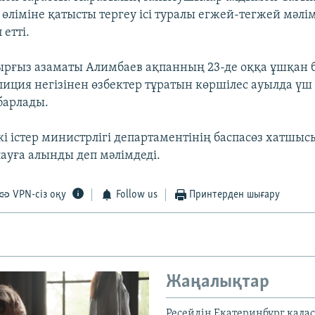
өліміне қатысты тергеу ісі туралы егжей-тегжей мәлі
 етті.
ырғыз азаматы Алимбаев ақпанның 23-де оққа ұшқан 
иция негізінен өзбектер тұратын көршілес ауылда үш 
барлады.
кі істер министрлігі департаментінің баспасөз хатшы
ауға алынды деп мәлімдеді.
VPN-сіз оқу
Follow us
Принтерден шығару
Жаңалықтар
Ресейдің Екатеринбург қала