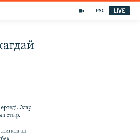
LIVE
РУС
жағдай
өртеді. Олар
ап отыр.
я жиналған
нбек