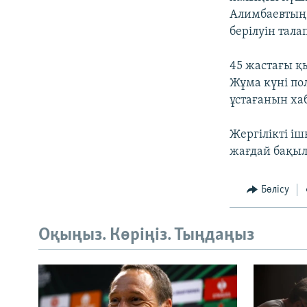
Алимбаевтың 
берілуін талап
45 жастағы қ
Жұма күні пол
ұстағанын ха
Жергілікті іш
жағдай бақыл
Бөлісу
Оқыңыз. Көріңіз. Тыңдаңыз