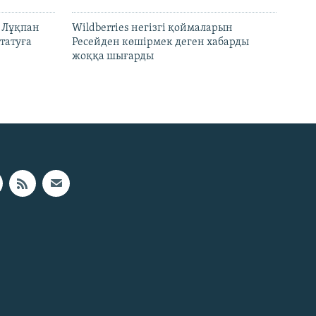
н Лұқпан
Wildberries негізгі қоймаларын
татуға
Ресейден көшірмек деген хабарды
жоққа шығарды