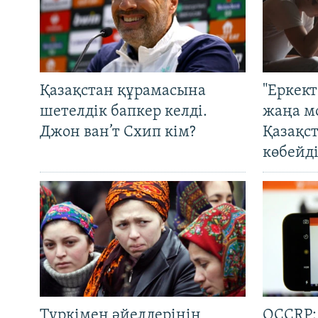
Қазақстан құрамасына
"Еркек
шетелдік бапкер келді.
жаңа м
Джон ван’т Схип кім?
Қазақс
көбейді
Түркімен әйелдерінің
OCCRP: