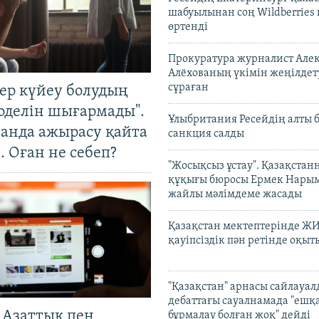
шабуылынан соң Wildberries
өртенді
Прокуратура журналист Але
Алёхованың үкімін жеңілдет
сұраған
тер күйеу болудың
оделін шығармады".
Ұлыбритания Ресейдің алты 
танда ажырасу қайта
санкция салды
. Оған не себеп?
"Жосықсыз ұстау". Қазақста
құқығы бюросы Ермек Нары
жайлы мәлімдеме жасады
Қазақстан мектептерінде Ж
қауіпсіздік пән ретінде оқы
"Қазақстан" арнасы сайлауа
дебаттағы сауалнамада "ешқ
 Азаттық пен
бұрмалау болған жоқ" дейді