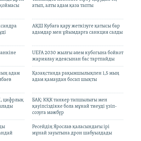
 қоймасы
атып, алты адам қаза тапты
ксандра
АҚШ Кубаға қару жеткізуге қатысы бар
уді
адамдар мен ұйымдарға санкция салды
банкіне
UEFA 2030 жылғы әлем кубогына бойкот
жариялау идеясынан бас тартпайды
нның адам
Қазақстанда рақымшылықпен 1,5 мың
мбаев
адам қамаудан босап шықты
И, цифрлық
БАҚ: КҚК танкер тапшылығы мен
тылады
қауіпсіздікке бола мұнай тиеуді үзіп-
созуға мәжбүр
лды
Ресейдің Ярослав қаласындағы ірі
андай
мұнай зауытына дрон шабуылдады