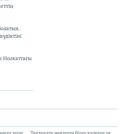
меттің
болатын.
күдіктіні
сы Ноокаттағы
сында дрон
Таиландта мектепте біреу қарудан оқ