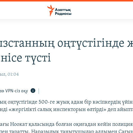
зстанның оңтүстігінде 
нісе түсті
ыл, 01:04
VPN-сіз оқу
 оңтүстігінде 500-ге жуық адам бір кәсіпкердің үйін 
нді «жергілікті салық инспекторын өлтірді» деп айыпт
ғы Ноокат қаласында болған оқиғадан кейін полици
пен таратты. Наразылық танытушылар алдымен Сағы