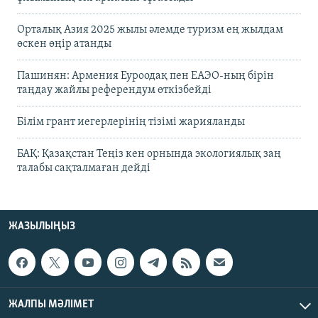
Орталық Азия 2025 жылы әлемде туризм ең жылдам
өскен өңір атанды
Пашинян: Армения Еуроодақ пен ЕАЭО-ның бірін
таңдау жайлы референдум өткізбейді
Білім грант иегерлерінің тізімі жарияланды
БАҚ: Қазақстан Теңіз кен орнында экологиялық заң
талабы сақталмаған дейді
ЖАЗЫЛЫҢЫЗ
ЖАЛПЫ МӘЛІМЕТ