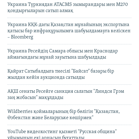
Украина Түркиядан ATACMS зымырандары мен M270
қондырғыларын сатып алмақ
Украина КҚК-дағы Қазақстан мұнайының экспортына
қатысы бар инфрақұрылымға шабуылдамауға келіскен
– Bloomberg
Украина Ресейдің Самара облысы мен Краснодар
аймағындағы мұнай зауытына шабуылдады
Қайрат Сатыбалдыға тиесілі "Байсат" базары бір
жылдан кейін аукционда сатылды
АҚШ сенаты Ресейге санкция салатын "Линдси Грэм
заң жобасын" мақұлдады
Wildberries қоймаларының бір бөлігін "Қазақстан,
Өзбекстан және Беларуське көшірмек"
YouTube видеохостинг қызметі "Русская община"
ұйымының екі арнасын бұғаттады