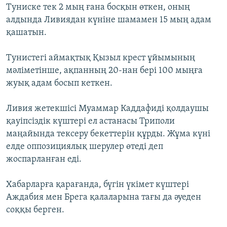
Туниске тек 2 мың ғана босқын өткен, оның
ЖАЗЫЛЫҢЫЗ
алдында Ливиядан күніне шамамен 15 мың адам
қашатын.
Басқа тілдерде
Тунистегі аймақтық Қызыл крест ұйымының
мәліметінше, ақпанның 20-нан бері 100 мыңға
жуық адам босып кеткен.
Ливия жетекшісі Муаммар Каддафиді қолдаушы
қауіпсіздік күштері ел астанасы Триполи
маңайында тексеру бекеттерін құрды. Жұма күні
елде оппозициялық шерулер өтеді деп
жоспарланған еді.
Хабарларға қарағанда, бүгін үкімет күштері
Аждабия мен Брега қалаларына тағы да әуеден
соққы берген.