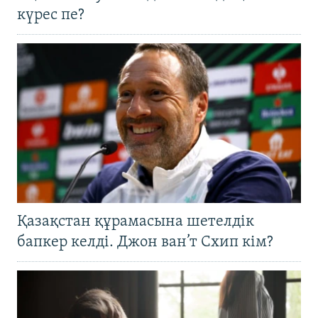
күрес пе?
Қазақстан құрамасына шетелдік
бапкер келді. Джон ван’т Схип кім?