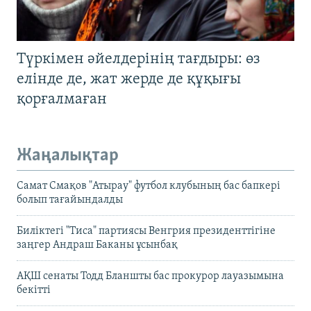
Түркімен әйелдерінің тағдыры: өз
елінде де, жат жерде де құқығы
қорғалмаған
Жаңалықтар
Самат Смақов "Атырау" футбол клубының бас бапкері
болып тағайындалды
Биліктегі "Тиса" партиясы Венгрия президенттігіне
заңгер Андраш Баканы ұсынбақ
АҚШ сенаты Тодд Бланшты бас прокурор лауазымына
бекітті