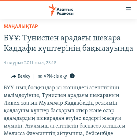
Accessibility
links
Skip
ЖАҢАЛЫҚТАР
to
ЖАҢАЛЫҚТАР
БҰҰ: Туниспен арадағы шекара
main
САЯСАТ
content
Каддафи күштерінің бақылауында
AZATTYQTV
Skip
to
4 наурыз 2011 жыл, 23:18
ҚАҢТАР ОҚИҒАСЫ
main
АДАМ ҚҰҚЫҚТАРЫ
Бөлісу
VPN-сіз оқу
Navigation
Skip
ӘЛЕУМЕТ
БҰҰ-ның босқындар ісі жөніндегі агенттігінің
to
мәлімдеуінше, Туниспен арадағы шекараның
ӘЛЕМ
Search
Ливия жағын Муаммар Каддафидің режимін
АРНАЙЫ ЖОБАЛАР
қолдаушы күштер басқарып отыр және олар
адамдардың шекарадан өтуіне кедергі жасауы
Русский
мүмкін. Аталмыш агенттіктің баспасөз хатшысы
Мелисса Флемингтің айтуынша, бейсенбіде