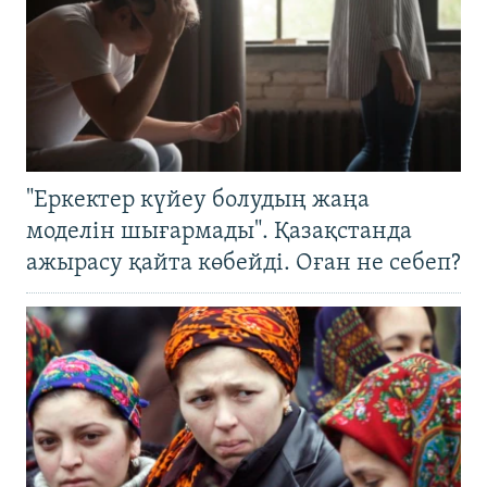
"Еркектер күйеу болудың жаңа
моделін шығармады". Қазақстанда
ажырасу қайта көбейді. Оған не себеп?