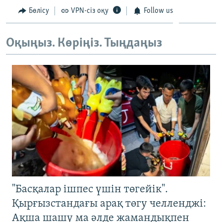
Бөлісу
VPN-сіз оқу
Follow us
Оқыңыз. Көріңіз. Тыңдаңыз
"Басқалар ішпес үшін төгейік".
Қырғызстандағы арақ төгу челленджі:
Ақша шашу ма әлде жамандықпен