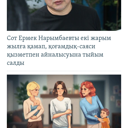
Сот Ермек Нарымбаевты екі жарым
жылға қамап, қоғамдық-саяси
қызметпен айналысуына тыйым
салды