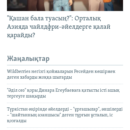
"Қашан бала туасың?": Орталық
Азияда чайлдфри-әйелдерге қалай
қарайды?
Жаңалықтар
Wildberries негізгі қоймаларын Ресейден көшірмек
деген хабарды жоққа шығарды
"Әділ сөз" қоры Динара Егеубаеваға қатысты істі ашық
тергеуге шақырды
Түркістан өңірінде әйелдерді – "ұрғашылар", әншілерді
– "шайтанның азаншысы" деген тұрғын ұсталып, іс
қозғалды