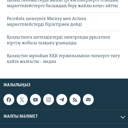
Қазақстанның сауда министрі кәсіпкерлерге отандық
маркетплейстерге басымдық беру жайлы кеңес айтты
Ресейлік шенеунік Мәскеу мен Астана
маркетплейстерді біріктірмек дейді
Қазақстанға шетелдіктерді электронды рұқсатпен
кіргізу жобасы талқыға ұсынылды
Қазақстан мұнайын КҚК терминалынан танкерге тиеу
қайта жалғасты – медиа
ЖАЗЫЛЫҢЫЗ
ЖАЛПЫ МӘЛІМЕТ