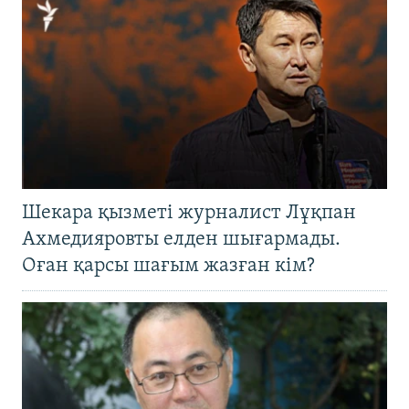
Шекара қызметі журналист Лұқпан
Ахмедияровты елден шығармады.
Оған қарсы шағым жазған кім?