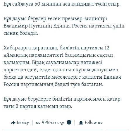
Бұл сайлауға 50 мыңнан аса кандидат түсіп отыр.
ЖАЗЫЛЫҢЫЗ
Бұл дауыс берулер Ресей премьер-министрі
Владимир Путиннің Единая Россия партиясы үшін
Басқа тілдерде
сынақ болады.
Хабарларға қарағанда, биліктің партиясы 12
аймақтық парламенттегі басымдығын сақтап
қалмақшы. Бірақ сауалнамалар нәтижесі
көрсеткендей, елде ақшаның құнсыздануы мен
басқа да әлеуметтік мәселелерге қатысты Единая
Россия партиясының беделі түсе бастаған.
Бұл дауыс берулерге биліктің партиясымен қатар
тағы 3 партия қатысып отыр.
Бөлісу
VPN-сіз оқу
Follow us