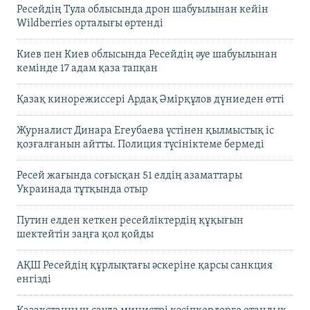
Ресейдің Тула облысында дрон шабуылынан кейін
Wildberries орталығы өртенді
Киев пен Киев облысында Ресейдің әуе шабуылынан
кемінде 17 адам қаза тапқан
Қазақ кинорежиссері Ардақ Әмірқұлов дүниеден өтті
Журналист Динара Егеубаева үстінен қылмыстық іс
қозғалғанын айтты. Полиция түсініктеме бермеді
Ресей жағында соғысқан 51 елдің азаматтары
Украинада тұтқында отыр
Путин елден кеткен ресейліктердің құқығын
шектейтін заңға қол қойды
АҚШ Ресейдің құрлықтағы әскеріне қарсы санкция
енгізді