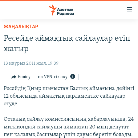
Accessibility
links
Skip
ЖАҢАЛЫҚТАР
to
ЖАҢАЛЫҚТАР
Ресейде аймақтық сайлаулар өтіп
main
САЯСАТ
content
жатыр
AZATTYQTV
Skip
to
13 наурыз 2011 жыл, 19:39
ҚАҢТАР ОҚИҒАСЫ
main
АДАМ ҚҰҚЫҚТАРЫ
Бөлісу
VPN-сіз оқу
Navigation
Skip
ӘЛЕУМЕТ
Ресейдің Қиыр шығыстан Балтық аймағына дейінгі
to
12 облысында аймақтық парламентке сайлаулар
ӘЛЕМ
Search
өтуде.
АРНАЙЫ ЖОБАЛАР
Орталық сайлау комиссиясының хабарлауынша, 24
Русский
миллиондай сайлаушы аймақтан 20 мың депутат
пен қалалық басшылар үшін дауыс беретін болады.