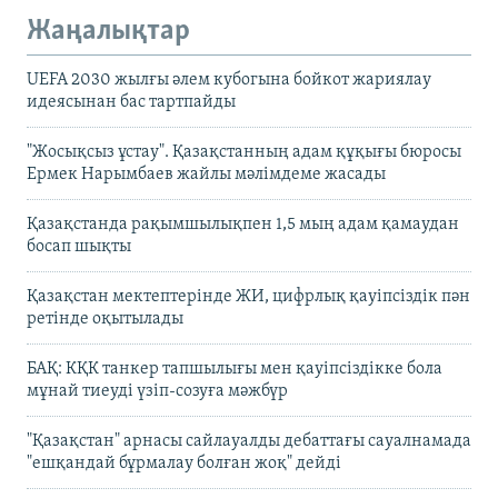
Жаңалықтар
UEFA 2030 жылғы әлем кубогына бойкот жариялау
идеясынан бас тартпайды
"Жосықсыз ұстау". Қазақстанның адам құқығы бюросы
Ермек Нарымбаев жайлы мәлімдеме жасады
Қазақстанда рақымшылықпен 1,5 мың адам қамаудан
босап шықты
Қазақстан мектептерінде ЖИ, цифрлық қауіпсіздік пән
ретінде оқытылады
БАҚ: КҚК танкер тапшылығы мен қауіпсіздікке бола
мұнай тиеуді үзіп-созуға мәжбүр
"Қазақстан" арнасы сайлауалды дебаттағы сауалнамада
"ешқандай бұрмалау болған жоқ" дейді