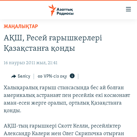
Accessibility
links
Skip
ЖАҢАЛЫҚТАР
to
ЖАҢАЛЫҚТАР
АҚШ, Ресей ғарышкерлері
main
САЯСАТ
content
Қазақстанға қонды
AZATTYQTV
Skip
to
16 наурыз 2011 жыл, 21:41
ҚАҢТАР ОҚИҒАСЫ
main
АДАМ ҚҰҚЫҚТАРЫ
Бөлісу
VPN-сіз оқу
Navigation
Skip
ӘЛЕУМЕТ
Халықаралық ғарыш стансасында бес ай болған
to
америкалық астранавт пен ресейлік екі космонавт
ӘЛЕМ
Search
аман-есен жерге оралып, орталық Қазақстанға
АРНАЙЫ ЖОБАЛАР
қонды.
Русский
АҚШ-тың ғарышкері Скотт Келли, ресейліктер
Александр Калери мен Олег Скрипочка отырған