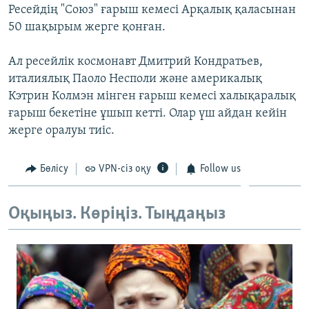
Ресейдің "Союз" ғарыш кемесі Арқалық қаласынан
ЖАЗЫЛЫҢЫЗ
50 шақырым жерге қонған.
Ал ресейлік космонавт Дмитрий Кондратьев,
Басқа тілдерде
италиялық Паоло Несполи және америкалық
Кэтрин Колмэн мінген ғарыш кемесі халықаралық
ғарыш бекетіне ұшып кетті. Олар үш айдан кейін
жерге оралуы тиіс.
Бөлісу
VPN-сіз оқу
Follow us
Оқыңыз. Көріңіз. Тыңдаңыз