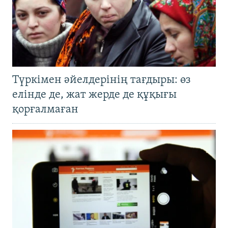
Түркімен әйелдерінің тағдыры: өз
елінде де, жат жерде де құқығы
қорғалмаған