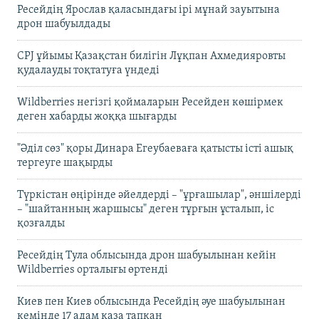
Ресейдің Ярослав қаласындағы ірі мұнай зауытына
дрон шабуылдады
CPJ ұйымы Қазақстан билігін Лұқпан Ахмедияровты
қудалауды тоқтатуға үндеді
Wildberries негізгі қоймаларын Ресейден көшірмек
деген хабарды жоққа шығарды
"Әділ сөз" қоры Динара Егеубаеваға қатысты істі ашық
тергеуге шақырды
Түркістан өңірінде әйелдерді – "ұрғашылар", әншілерді
– "шайтанның жаршысы" деген тұрғын ұсталып, іс
қозғалды
Ресейдің Тула облысында дрон шабуылынан кейін
Wildberries орталығы өртенді
Киев пен Киев облысында Ресейдің әуе шабуылынан
кемінде 17 адам қаза тапқан