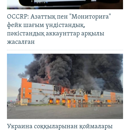
OCCRP: Азаттық пен "Мониториға"
фейк шағым үндістандық,
пәкістандық аккаунттар арқылы
жасалған
Украина соққыларынан қоймалары