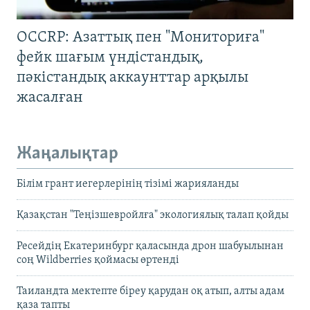
OCCRP: Азаттық пен "Мониториға"
фейк шағым үндістандық,
пәкістандық аккаунттар арқылы
жасалған
Жаңалықтар
Білім грант иегерлерінің тізімі жарияланды
Қазақстан "Теңізшевройлға" экологиялық талап қойды
Ресейдің Екатеринбург қаласында дрон шабуылынан
соң Wildberries қоймасы өртенді
Таиландта мектепте біреу қарудан оқ атып, алты адам
қаза тапты