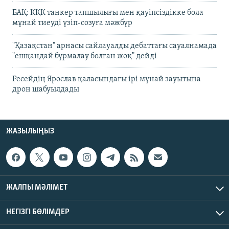
БАҚ: КҚК танкер тапшылығы мен қауіпсіздікке бола
мұнай тиеуді үзіп-созуға мәжбүр
"Қазақстан" арнасы сайлауалды дебаттағы сауалнамада
"ешқандай бұрмалау болған жоқ" дейді
Ресейдің Ярослав қаласындағы ірі мұнай зауытына
дрон шабуылдады
ЖАЗЫЛЫҢЫЗ
ЖАЛПЫ МӘЛІМЕТ
НЕГІЗГІ БӨЛІМДЕР