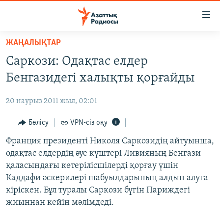
Accessibility
links
Skip
ЖАҢАЛЫҚТАР
to
ЖАҢАЛЫҚТАР
Саркози: Одақтас елдер
main
САЯСАТ
content
Бенгазидегі халықты қорғайды
AZATTYQTV
Skip
to
20 наурыз 2011 жыл, 02:01
ҚАҢТАР ОҚИҒАСЫ
main
АДАМ ҚҰҚЫҚТАРЫ
Бөлісу
VPN-сіз оқу
Navigation
Skip
ӘЛЕУМЕТ
Франция президенті Николя Саркозидің айтуынша,
to
одақтас елдердің әуе күштері Ливияның Бенгази
ӘЛЕМ
Search
қаласындағы көтерілісшілерді қорғау үшін
АРНАЙЫ ЖОБАЛАР
Каддафи әскерилері шабуылдарының алдын алуға
кіріскен. Бұл туралы Саркози бүгін Париждегі
Русский
жиыннан кейін мәлімдеді.