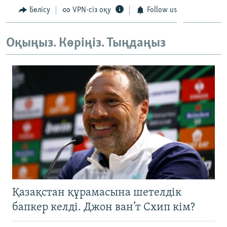
ЖАЗЫЛЫҢЫЗ
Бөлісу
VPN-сіз оқу
Follow us
Оқыңыз. Көріңіз. Тыңдаңыз
Басқа тілдерде
Қазақстан құрамасына шетелдік
бапкер келді. Джон ван’т Схип кім?