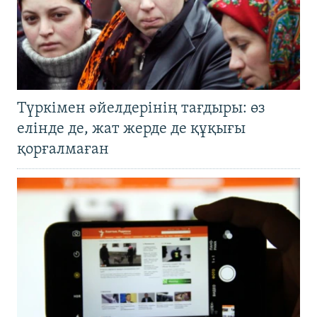
Түркімен әйелдерінің тағдыры: өз
елінде де, жат жерде де құқығы
қорғалмаған