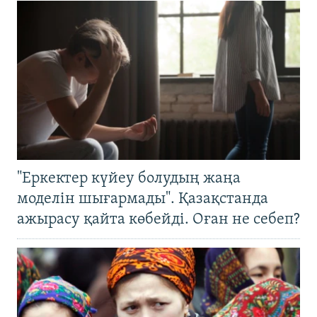
"Еркектер күйеу болудың жаңа
моделін шығармады". Қазақстанда
ажырасу қайта көбейді. Оған не себеп?