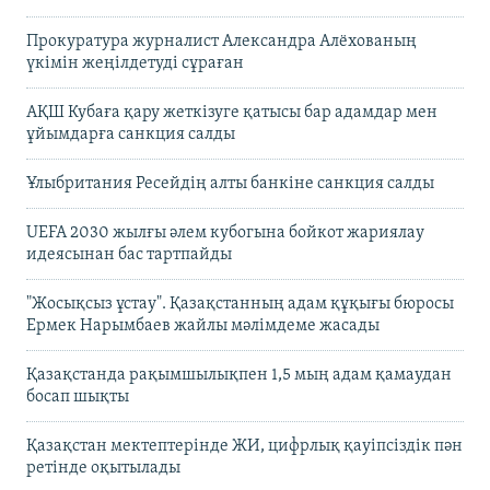
Прокуратура журналист Александра Алёхованың
үкімін жеңілдетуді сұраған
АҚШ Кубаға қару жеткізуге қатысы бар адамдар мен
ұйымдарға санкция салды
Ұлыбритания Ресейдің алты банкіне санкция салды
UEFA 2030 жылғы әлем кубогына бойкот жариялау
идеясынан бас тартпайды
"Жосықсыз ұстау". Қазақстанның адам құқығы бюросы
Ермек Нарымбаев жайлы мәлімдеме жасады
Қазақстанда рақымшылықпен 1,5 мың адам қамаудан
босап шықты
Қазақстан мектептерінде ЖИ, цифрлық қауіпсіздік пән
ретінде оқытылады