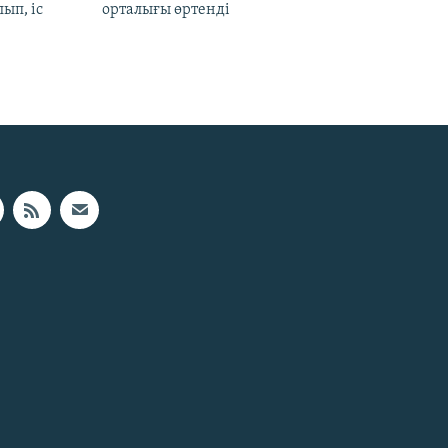
ып, іс
орталығы өртенді