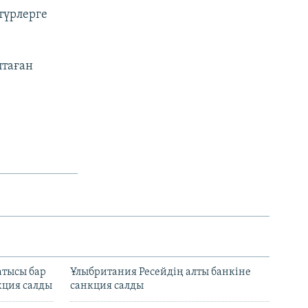
стүрлерге
птаған
атысы бар
Ұлыбритания Ресейдің алты банкіне
кция салды
санкция салды