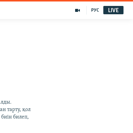
LIVE
РУС
алды.
н тарту, қол
биін билеп,