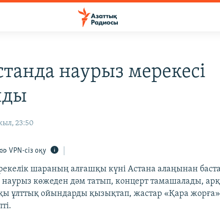
станда наурыз мерекесі
лды
жыл, 23:50
VPN-сіз оқу
екелік шараның алғашқы күні Астана алаңынан баст
наурыз көжеден дәм татып, концерт тамашалады, арқа
яқы ұлттық ойындарды қызықтап, жастар «Қара жорға» 
ті.