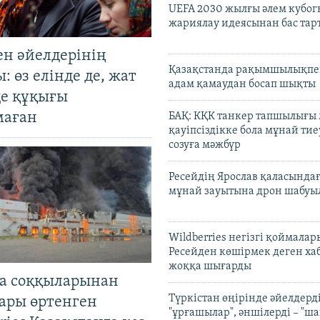
UEFA 2030 жылғы әлем кубог
жариялау идеясынан бас та
ен әйелдерінің
Қазақстанда рақымшылықпен
: өз елінде де, жат
адам қамаудан босап шықты
де құқығы
маған
БАҚ: КҚК танкер тапшылығы
қауіпсіздікке бола мұнай тиеу
созуға мәжбүр
Ресейдің Ярослав қаласындағ
мұнай зауытына дрон шабуы
Wildberries негізгі қоймала
Ресейден көшірмек деген ха
жоққа шығарды
а соққыларынан
Түркістан өңірінде әйелдерді
ары өртенген
"ұрғашылар", әншілерді – "