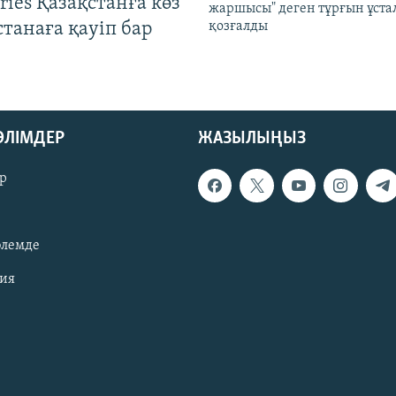
ries Қазақстанға көз
жаршысы" деген тұрғын ұстал
Астанаға қауіп бар
қозғалды
БӨЛІМДЕР
ЖАЗЫЛЫҢЫЗ
р
әлемде
зия