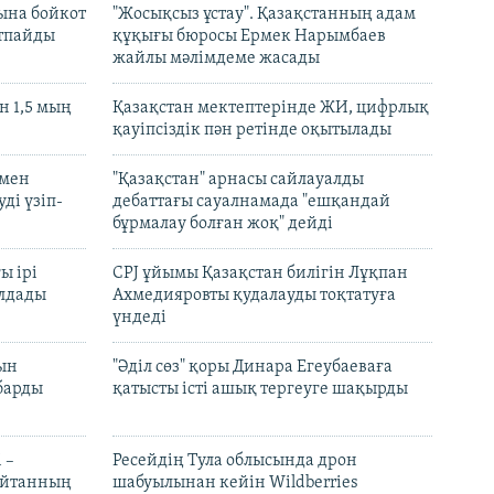
ына бойкот
"Жосықсыз ұстау". Қазақстанның адам
ртпайды
құқығы бюросы Ермек Нарымбаев
жайлы мәлімдеме жасады
 1,5 мың
Қазақстан мектептерінде ЖИ, цифрлық
қауіпсіздік пән ретінде оқытылады
 мен
"Қазақстан" арнасы сайлауалды
ді үзіп-
дебаттағы сауалнамада "ешқандай
бұрмалау болған жоқ" дейді
ы ірі
CPJ ұйымы Қазақстан билігін Лұқпан
лдады
Ахмедияровты қудалауды тоқтатуға
үндеді
рын
"Әділ сөз" қоры Динара Егеубаеваға
барды
қатысты істі ашық тергеуге шақырды
 –
Ресейдің Тула облысында дрон
шайтанның
шабуылынан кейін Wildberries