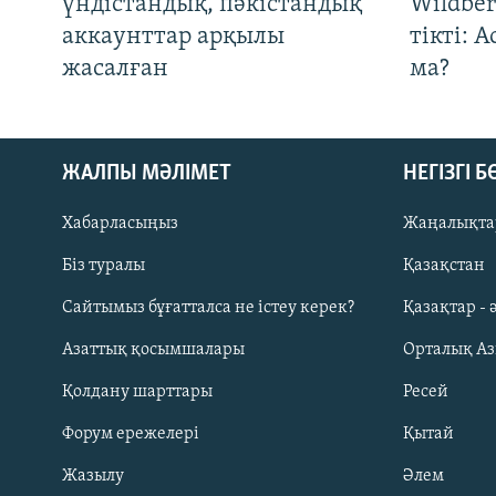
үндістандық, пәкістандық
Wildber
аккаунттар арқылы
тікті: 
жасалған
ма?
ЖАЛПЫ МӘЛІМЕТ
НЕГІЗГІ 
Хабарласыңыз
Жаңалықта
Біз туралы
Қазақстан
Русский
Сайтымыз бұғатталса не істеу керек?
Қазақтар - 
Азаттық қосымшалары
Орталық А
ЖАЗЫЛЫҢЫЗ
Қолдану шарттары
Ресей
Форум ережелері
Қытай
Жазылу
Әлем