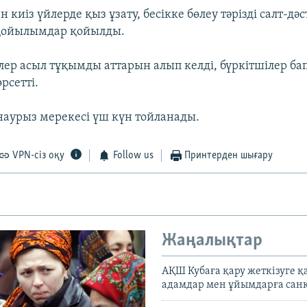
ен киіз үйлерде қыз ұзату, бесікке бөлеу тәрізді салт-дә
қойылымдар қойылды.
ілер асыл тұқымды аттарын алып келді, бүркітшілер ба
рсетті.
наурыз мерекесі үш күн тойланады.
VPN-сіз оқу
Follow us
Принтерден шығару
Жаңалықтар
АҚШ Кубаға қару жеткізуге қ
адамдар мен ұйымдарға сан