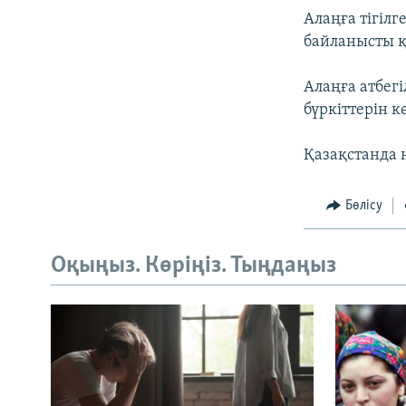
Алаңға тігілг
байланысты 
Алаңға атбег
бүркіттерін кө
Қазақстанда 
Бөлісу
Оқыңыз. Көріңіз. Тыңдаңыз