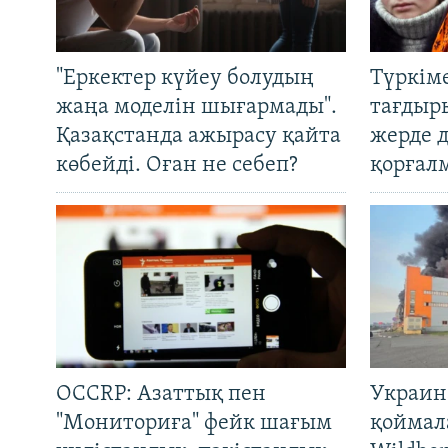
"Еркектер күйеу болудың
Түркім
жаңа моделін шығармады".
тағдыры
Қазақстанда ажырасу қайта
жерде 
көбейді. Оған не себеп?
қорғал
OCCRP: Азаттық пен
Украин
"Мониториға" фейк шағым
қоймал