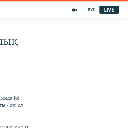
LIVE
РУС
лық
ында ірі
ы - екі ел
е президент