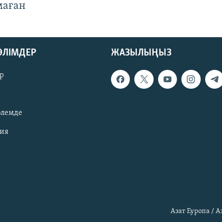
маған
БӨЛІМДЕР
ЖАЗЫЛЫҢЫЗ
р
әлемде
зия
Азат Еуропа / 