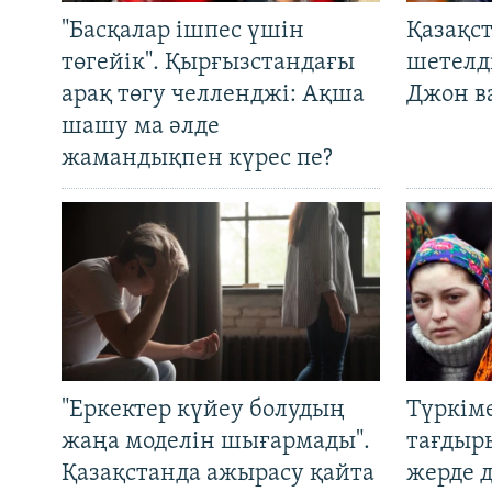
"Басқалар ішпес үшін
Қазақс
төгейік". Қырғызстандағы
шетелді
арақ төгу челленджі: Ақша
Джон ва
шашу ма әлде
жамандықпен күрес пе?
"Еркектер күйеу болудың
Түркім
жаңа моделін шығармады".
тағдыры
Қазақстанда ажырасу қайта
жерде 