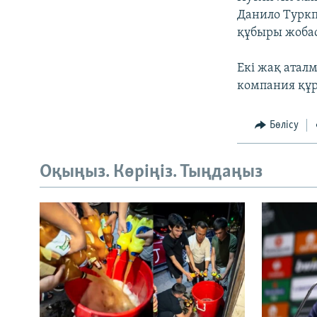
Данило Туркп
құбыры жобас
Екі жақ атал
компания құр
Бөлісу
Оқыңыз. Көріңіз. Тыңдаңыз