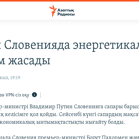
 Словенияда энергетика
ім жасады
жыл, 19:19
VPN-сіз оқу
р-министрі Владимир Путин Словенияға сапары барыс
 келісімге қол қойды. Сейсенбі күнгі сапардың мақсат
экономикалық ынтымақтастықты нығайту болды.
ада Словения премьер-министрі Борут Пахормен жән