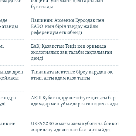
Беларуське
община" ұйымының екі арнасын
бұғаттады
емде
Пашинян: Армения Еуроодақ пен
р атанды
ЕАЭО-ның бірін таңдау жайлы
референдум өткізбейді
мі
БАҚ: Қазақстан Теңіз кен орнында
экологиялық заң талабы сақталмаған
дейді
сында дрон
Таиландта мектепте біреу қарудан оқ
 қоймасы
атып, алты адам қаза тапты
ксандра
АҚШ Кубаға қару жеткізуге қатысы бар
уді
адамдар мен ұйымдарға санкция салды
банкіне
UEFA 2030 жылғы әлем кубогына бойкот
жариялау идеясынан бас тартпайды