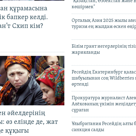
"Қазақстан, Өзбекстан және 
көшірмек"
тан құрамасына
к бапкер келді.
Орталық Азия 2025 жылы әл
н’т Схип кім?
туризм ең жылдам өскен өңі
Білім грант иегерлерінің тізі
жарияланды
Ресейдің Екатеринбург қала
шабуылынан соң Wildberries
өртенді
Прокуратура журналист Але
Алёхованың үкімін жеңілдет
сұраған
ен әйелдерінің
: өз елінде де, жат
Ұлыбритания Ресейдің алты 
де құқығы
санкция салды