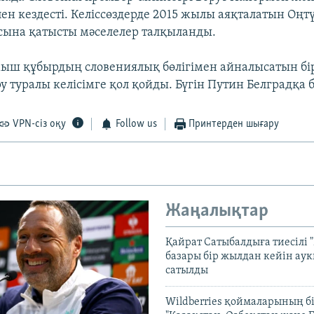
ен кездесті. Келіссөздерде 2015 жылы аяқталатын Оңтү
ына қатысты мәселелер талқыланды.
мыш құбырдың словениялық бөлігімен айналысатын бі
у туралы келісімге қол қойды. Бүгін Путин Белградқа 
VPN-сіз оқу
Follow us
Принтерден шығару
Жаңалықтар
Қайрат Сатыбалдыға тиесілі "
базары бір жылдан кейін ау
сатылды
Wildberries қоймаларының бі