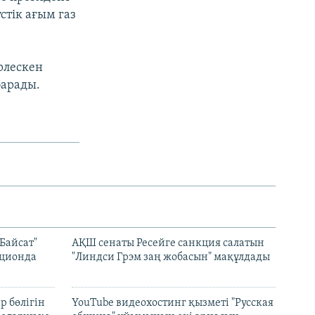
стік ағым газ
рлескен
барады.
Байсат"
АҚШ сенаты Ресейге санкция салатын
кционда
"Линдси Грэм заң жобасын" мақұлдады
р бөлігін
YouTube видеохостинг қызметі "Русская