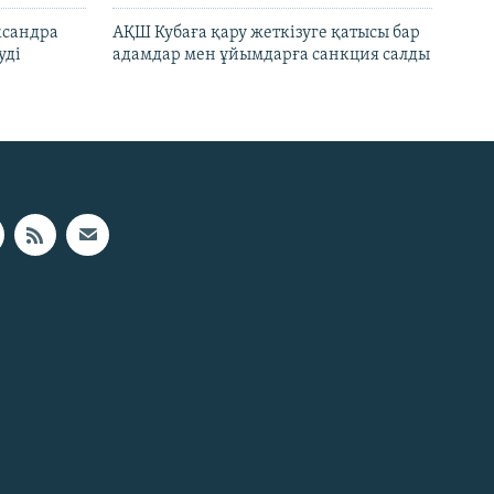
ксандра
АҚШ Кубаға қару жеткізуге қатысы бар
уді
адамдар мен ұйымдарға санкция салды