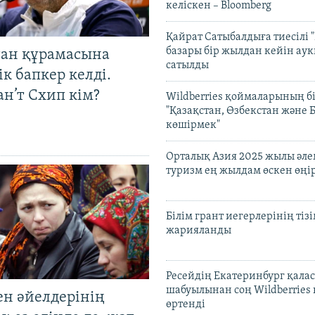
келіскен – Bloomberg
Қайрат Сатыбалдыға тиесілі "
базары бір жылдан кейін ау
тан құрамасына
сатылды
к бапкер келді.
н’т Схип кім?
Wildberries қоймаларының бі
"Қазақстан, Өзбекстан және 
көшірмек"
Орталық Азия 2025 жылы әл
туризм ең жылдам өскен өңі
Білім грант иегерлерінің тізі
жарияланды
Ресейдің Екатеринбург қала
шабуылынан соң Wildberries
ен әйелдерінің
өртенді