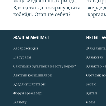
жаңа моделін шығармады".
тағдыры
Қазақстанда ажырасу қайта
жерде 
көбейді. Оған не себеп?
қорғал
ЖАЛПЫ МӘЛІМЕТ
НЕГІЗГІ 
Хабарласыңыз
Жаңалықта
Біз туралы
Қазақстан
Русский
Сайтымыз бұғатталса не істеу керек?
Қазақтар - 
Азаттық қосымшалары
Орталық А
ЖАЗЫЛЫҢЫЗ
Қолдану шарттары
Ресей
Форум ережелері
Қытай
Жазылу
Әлем