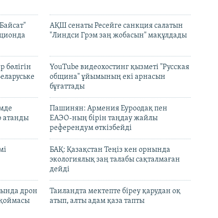
Байсат"
АҚШ сенаты Ресейге санкция салатын
кционда
"Линдси Грэм заң жобасын" мақұлдады
р бөлігін
YouTube видеохостинг қызметі "Русская
Беларуське
община" ұйымының екі арнасын
бұғаттады
емде
Пашинян: Армения Еуроодақ пен
р атанды
ЕАЭО-ның бірін таңдау жайлы
референдум өткізбейді
мі
БАҚ: Қазақстан Теңіз кен орнында
экологиялық заң талабы сақталмаған
дейді
сында дрон
Таиландта мектепте біреу қарудан оқ
 қоймасы
атып, алты адам қаза тапты