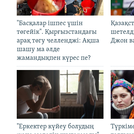
"Басқалар ішпес үшін
Қазақс
төгейік". Қырғызстандағы
шетелді
арақ төгу челленджі: Ақша
Джон ва
шашу ма әлде
жамандықпен күрес пе?
"Еркектер күйеу болудың
Түркім