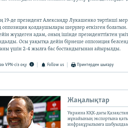
 19-де президент Александр Лукашенко төртінші мер
ң оппозиция қолдаушылары шерулер өткізген болатын
йін жүздеген адам, оның ішінде президенттіктен үміт
ндалды. Осы уақытқа дейін бірнеше оппозиция белсенд
ны үшін 2-4 жылға бас бостандығынан айырылды.
VPN-сіз оқу
Follow us
Принтерден шығару
Жаңалықтар
Украина КҚК-дағы Қазақста
мұнайының экспортына қаты
инфрақұрылымға шабуылдам