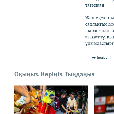
тағылған.
Желтоқсанның
сайланған со
шарасынан ке
азамат тұтқы
ұйымдастырға
Бөлісу
Оқыңыз. Көріңіз. Тыңдаңыз