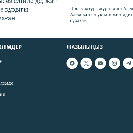
: өз елінде де, жат
де құқығы
Прокуратура журналист Але
Алёхованың үкімін жеңілдет
маған
сұраған
БӨЛІМДЕР
ЖАЗЫЛЫҢЫЗ
р
әлемде
зия