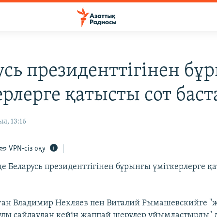
усь президенттігінен бұ
ерлерге қатысты сот бас
л, 13:16
VPN-сіз оқу
де Беларусь президенттігінен бұрынғы үміткерлерге қа
ған Владимир Некляев пен Виталий Рымашевскийге "
лы сайлаудан кейін жаппай шерулер ұйымдастырды" 