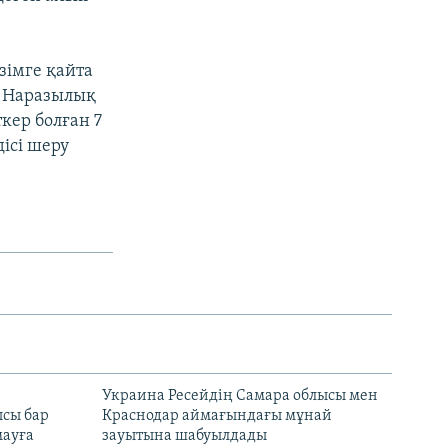
зімге қайта
. Наразылық
кер болған 7
ісі шеру
н
Украина Ресейдің Самара облысы мен
сы бар
Краснодар аймағындағы мұнай
ауға
зауытына шабуылдады