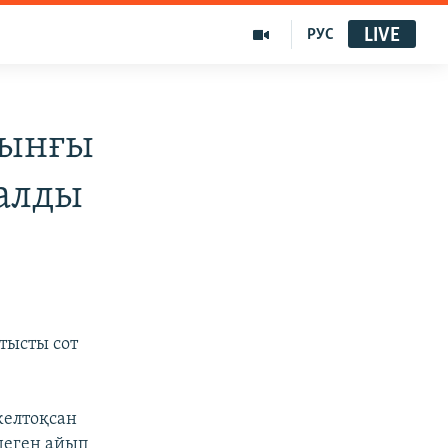
LIVE
РУС
рынғы
талды
тысты сот
желтоқсан
деген айып