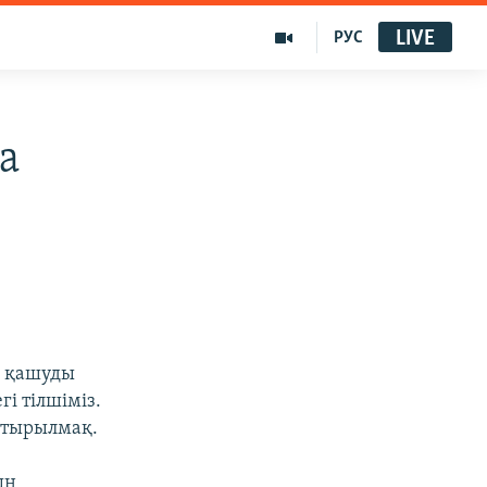
LIVE
РУС
а
п қашуды
і тілшіміз.
стырылмақ.
ың