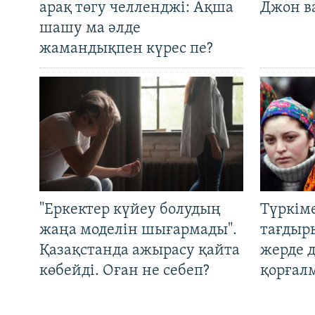
арақ төгу челленджі: Ақша
Джон ва
шашу ма әлде
жамандықпен күрес пе?
"Еркектер күйеу болудың
Түркім
жаңа моделін шығармады".
тағдыры
Қазақстанда ажырасу қайта
жерде 
көбейді. Оған не себеп?
қорғал