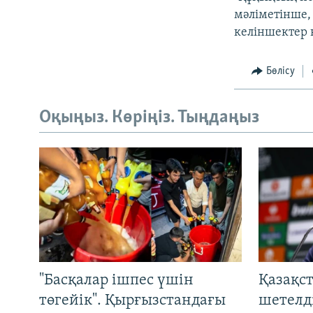
мәліметінше,
келіншектер 
Бөлісу
Оқыңыз. Көріңіз. Тыңдаңыз
"Басқалар ішпес үшін
Қазақс
төгейік". Қырғызстандағы
шетелді