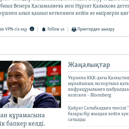
 биыл Венера Қасымалиева мен Нұрзат Қалықова деге
күшпен алып қашып кеткеннен кейін өз өмірлерін қиғ
VPN-сіз оқу
Follow us
Принтерден шығару
Жаңалықтар
Украина КҚК-дағы Қазақста
мұнайының экспортына қаты
инфрақұрылымға шабуылдам
келіскен – Bloomberg
Қайрат Сатыбалдыға тиесілі "
базары бір жылдан кейін ау
тан құрамасына
сатылды
к бапкер келді.