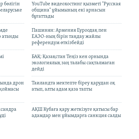
р бөлігін
YouTube видеохостинг қызметі "Русская
Беларуське
община" ұйымының екі арнасын
бұғаттады
емде
Пашинян: Армения Еуроодақ пен
р атанды
ЕАЭО-ның бірін таңдау жайлы
референдум өткізбейді
мі
БАҚ: Қазақстан Теңіз кен орнында
экологиялық заң талабы сақталмаған
дейді
сында дрон
Таиландта мектепте біреу қарудан оқ
 қоймасы
атып, алты адам қаза тапты
ксандра
АҚШ Кубаға қару жеткізуге қатысы бар
уді
адамдар мен ұйымдарға санкция салды