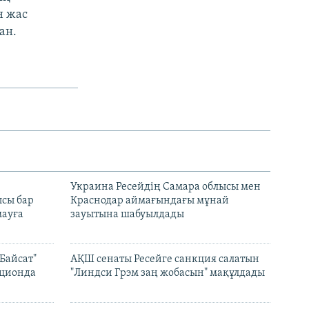
н жас
ан.
н
Украина Ресейдің Самара облысы мен
сы бар
Краснодар аймағындағы мұнай
ауға
зауытына шабуылдады
Байсат"
АҚШ сенаты Ресейге санкция салатын
кционда
"Линдси Грэм заң жобасын" мақұлдады