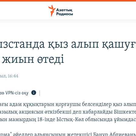
зстанда қыз алып қашуғ
 жиын өтеді
ыл, 16:44
VPN-сіз оқу
ғы адам құқықтарын қорғаушы белсенділер қыз алы
азылық акциясын өткізбекші деп хабарлайды Бішкектег
ын мамырдың 18-інде Ыстық-Көл облысында ұйымда
рма" әйелдер альянсының жетекшісі Банур Абдиеван