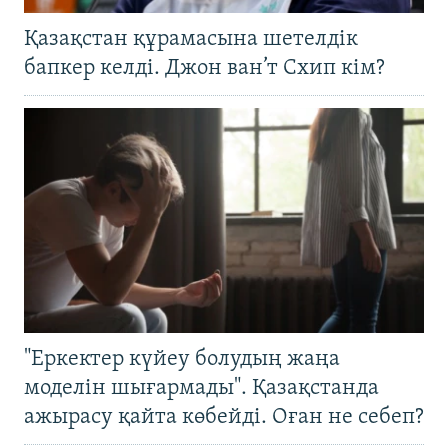
Қазақстан құрамасына шетелдік
бапкер келді. Джон ван’т Схип кім?
"Еркектер күйеу болудың жаңа
моделін шығармады". Қазақстанда
ажырасу қайта көбейді. Оған не себеп?