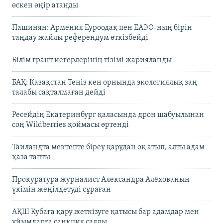
өскен өңір атанды
Пашинян: Армения Еуроодақ пен ЕАЭО-ның бірін
таңдау жайлы референдум өткізбейді
Білім грант иегерлерінің тізімі жарияланды
БАҚ: Қазақстан Теңіз кен орнында экологиялық заң
талабы сақталмаған дейді
Ресейдің Екатеринбург қаласында дрон шабуылынан
соң Wildberries қоймасы өртенді
Таиландта мектепте біреу қарудан оқ атып, алты адам
қаза тапты
Прокуратура журналист Александра Алёхованың
үкімін жеңілдетуді сұраған
АҚШ Кубаға қару жеткізуге қатысы бар адамдар мен
ұйымдарға санкция салды