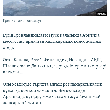
ЖАЗЫЛЫҢЫЗ
Гренландия жағалауы.
Басқа тілдерде
Бүгін Гренландиядағы Нуук қаласында Арктика
мәселесіне арналған халықаралық кеңес жиыны
өтеді.
Оған Канада, Ресей, Финляндия, Исландия, АҚШ,
Швеция және Данияның сыртқы істер министрлері
қатысады.
Осы кездесуде тарихта алғаш рет панарктикалық
құжатқа қол қойылмақшы. Бұл келісімде
Арктикада құтқару жұмыстарын жүргізудің жай-
жапсары айтылған.