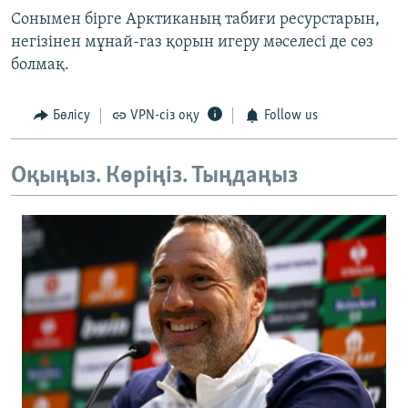
Сонымен бірге Арктиканың табиғи ресурстарын,
негізінен мұнай-газ қорын игеру мәселесі де сөз
болмақ.
Бөлісу
VPN-сіз оқу
Follow us
Оқыңыз. Көріңіз. Тыңдаңыз