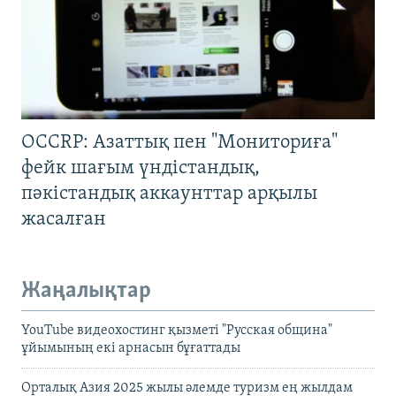
OCCRP: Азаттық пен "Мониториға"
фейк шағым үндістандық,
пәкістандық аккаунттар арқылы
жасалған
Жаңалықтар
YouTube видеохостинг қызметі "Русская община"
ұйымының екі арнасын бұғаттады
Орталық Азия 2025 жылы әлемде туризм ең жылдам