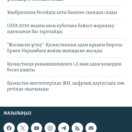
Ұлыбритания Ресейдің алты банкіне санкция салды
UEFA 2030 жылғы әлем кубогына бойкот жариялау
идеясынан бас тартпайды
"Жосықсыз ұстау". Қазақстанның адам құқығы бюросы
Ермек Нарымбаев жайлы мәлімдеме жасады
Қазақстанда рақымшылықпен 1,5 мың адам қамаудан
босап шықты
Қазақстан мектептерінде ЖИ, цифрлық қауіпсіздік пән
ретінде оқытылады
ЖАЗЫЛЫҢЫЗ