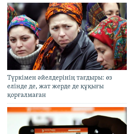
Түркімен әйелдерінің тағдыры: өз
елінде де, жат жерде де құқығы
қорғалмаған