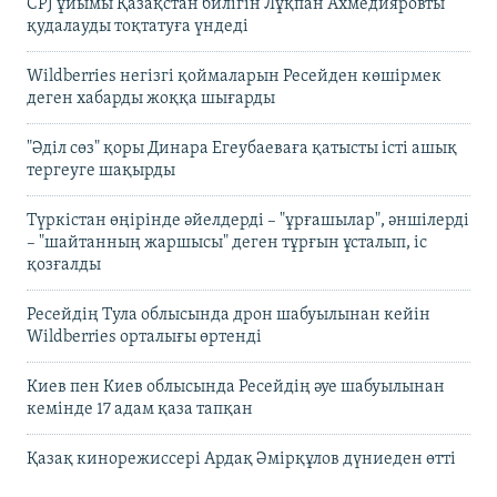
CPJ ұйымы Қазақстан билігін Лұқпан Ахмедияровты
қудалауды тоқтатуға үндеді
Wildberries негізгі қоймаларын Ресейден көшірмек
деген хабарды жоққа шығарды
"Әділ сөз" қоры Динара Егеубаеваға қатысты істі ашық
тергеуге шақырды
Түркістан өңірінде әйелдерді – "ұрғашылар", әншілерді
– "шайтанның жаршысы" деген тұрғын ұсталып, іс
қозғалды
Ресейдің Тула облысында дрон шабуылынан кейін
Wildberries орталығы өртенді
Киев пен Киев облысында Ресейдің әуе шабуылынан
кемінде 17 адам қаза тапқан
Қазақ кинорежиссері Ардақ Әмірқұлов дүниеден өтті