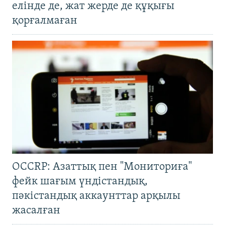
елінде де, жат жерде де құқығы
қорғалмаған
OCCRP: Азаттық пен "Мониториға"
фейк шағым үндістандық,
пәкістандық аккаунттар арқылы
жасалған