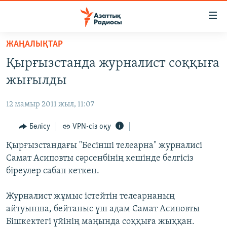
Accessibility
links
Skip
ЖАҢАЛЫҚТАР
to
ЖАҢАЛЫҚТАР
Қырғызстанда журналист соққыға
main
САЯСАТ
content
жығылды
AZATTYQTV
Skip
to
12 мамыр 2011 жыл, 11:07
ҚАҢТАР ОҚИҒАСЫ
main
АДАМ ҚҰҚЫҚТАРЫ
Бөлісу
VPN-сіз оқу
Navigation
Skip
ӘЛЕУМЕТ
Қырғызстандағы "Бесінші телеарна" журналисі
to
Самат Асиповты сәрсенбінің кешінде белгісіз
ӘЛЕМ
Search
біреулер сабап кеткен.
АРНАЙЫ ЖОБАЛАР
Журналист жұмыс істейтін телеарнаның
Русский
айтуынша, бейтаныс үш адам Самат Асиповты
Бішкектегі үйінің маңында соққыға жыққан.