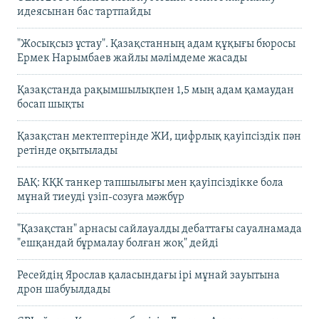
идеясынан бас тартпайды
"Жосықсыз ұстау". Қазақстанның адам құқығы бюросы
Ермек Нарымбаев жайлы мәлімдеме жасады
Қазақстанда рақымшылықпен 1,5 мың адам қамаудан
босап шықты
Қазақстан мектептерінде ЖИ, цифрлық қауіпсіздік пән
ретінде оқытылады
БАҚ: КҚК танкер тапшылығы мен қауіпсіздікке бола
мұнай тиеуді үзіп-созуға мәжбүр
"Қазақстан" арнасы сайлауалды дебаттағы сауалнамада
"ешқандай бұрмалау болған жоқ" дейді
Ресейдің Ярослав қаласындағы ірі мұнай зауытына
дрон шабуылдады