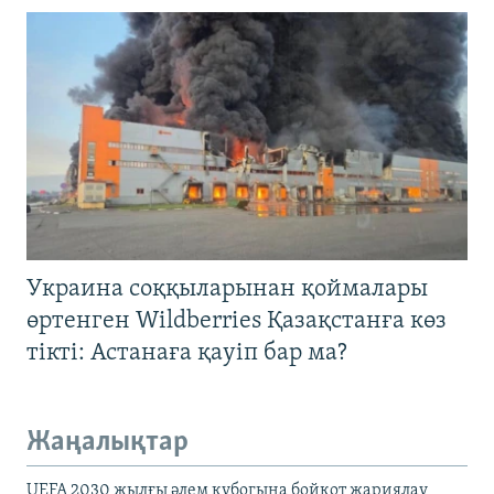
Украина соққыларынан қоймалары
өртенген Wildberries Қазақстанға көз
тікті: Астанаға қауіп бар ма?
Жаңалықтар
UEFA 2030 жылғы әлем кубогына бойкот жариялау