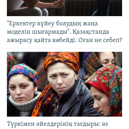
"Еркектер күйеу болудың жаңа
моделін шығармады". Қазақстанда
ажырасу қайта көбейді. Оған не себеп?
Түркімен әйелдерінің тағдыры: өз