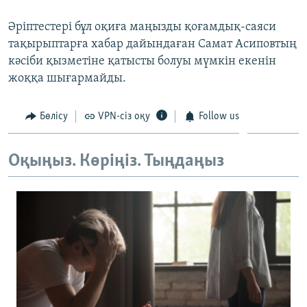
ЖАЗЫЛЫҢЫЗ
Әріптестері бұл оқиға маңызды қоғамдық-саяси
тақырыптарға хабар дайындаған Самат Асиповтың
кәсіби қызметіне қатысты болуы мүмкін екенін
Басқа тілдерде
жоққа шығармайды.
Бөлісу
VPN-сіз оқу
Follow us
Оқыңыз. Көріңіз. Тыңдаңыз