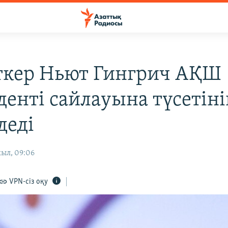
ткер Ньют Гингрич АҚШ
денті сайлауына түсетіні
деді
жыл, 09:06
VPN-сіз оқу