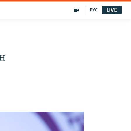
LIVE
РУС
н