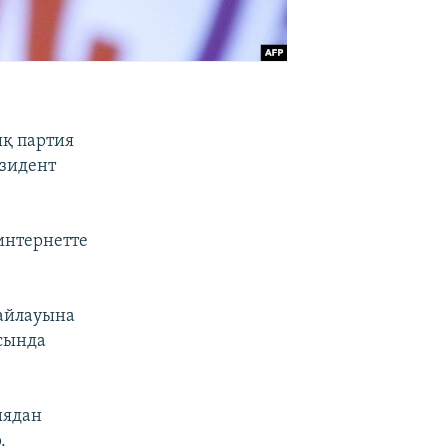
ық партия
езидент
 интернетте
сайлауына
асында
иядан
.