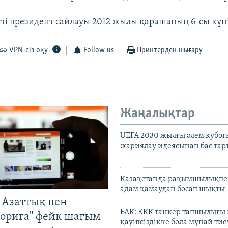
ті президент сайлауы 2012 жылы қарашаның 6-сы күні 
VPN-сіз оқу
Follow us
Принтерден шығару
Жаңалықтар
UEFA 2030 жылғы әлем кубог
жариялау идеясынан бас та
Қазақстанда рақымшылықпен
адам қамаудан босап шықты
 Азаттық пен
БАҚ: КҚК танкер тапшылығы
ориға" фейк шағым
қауіпсіздікке бола мұнай тиеу