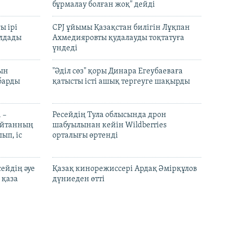
бұрмалау болған жоқ" дейді
ы ірі
CPJ ұйымы Қазақстан билігін Лұқпан
лдады
Ахмедияровты қудалауды тоқтатуға
үндеді
рын
"Әділ сөз" қоры Динара Егеубаеваға
барды
қатысты істі ашық тергеуге шақырды
 –
Ресейдің Тула облысында дрон
шайтанның
шабуылынан кейін Wildberries
ып, іс
орталығы өртенді
ейдің әуе
Қазақ кинорежиссері Ардақ Әмірқұлов
 қаза
дүниеден өтті