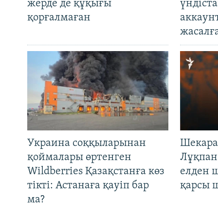
жерде де құқығы
үндіст
қорғалмаған
аккаун
жасалғ
Украина соққыларынан
Шекара
қоймалары өртенген
Лұқпан
Wildberries Қазақстанға көз
елден 
тікті: Астанаға қауіп бар
қарсы 
ма?