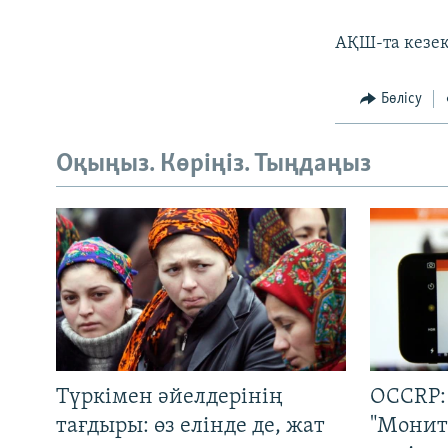
АҚШ-та кезек
Бөлісу
Оқыңыз. Көріңіз. Тыңдаңыз
Түркімен әйелдерінің
OCCRP:
тағдыры: өз елінде де, жат
"Монит