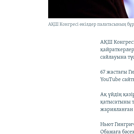
АҚШ Конгресі өкілдер палатасының бұ
АҚШ Конгресі
қайраткерлер
сайлауына түс
67 жастағы Г
YouTube сайт
Ақ үйдің қаз
қатысатыны т
жарияланған 
Ньют Гингрич
Обамаға бәсе