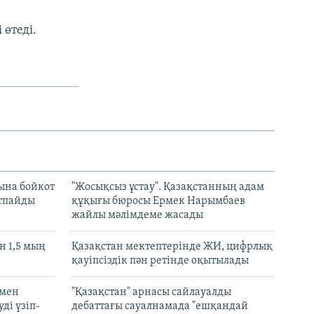
өтеді.
ына бойкот
"Жосықсыз ұстау". Қазақстанның адам
ртпайды
құқығы бюросы Ермек Нарымбаев
жайлы мәлімдеме жасады
 1,5 мың
Қазақстан мектептерінде ЖИ, цифрлық
қауіпсіздік пән ретінде оқытылады
 мен
"Қазақстан" арнасы сайлауалды
ді үзіп-
дебаттағы сауалнамада "ешқандай