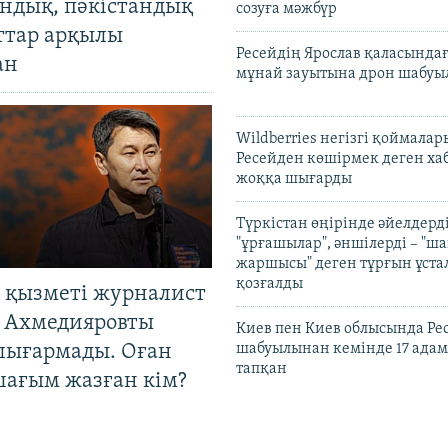
андық, пәкістандық
созуға мәжбүр
ттар арқылы
Ресейдің Ярослав қаласындағ
ан
мұнай зауытына дрон шабуы
Wildberries негізгі қоймала
Ресейден көшірмек деген ха
жоққа шығарды
Түркістан өңірінде әйелдерді
"ұрғашылар", әншілерді – "
жаршысы" деген тұрғын ұстал
қозғалды
 қызметі журналист
 Ахмедияровты
Киев пен Киев облысында Рес
шығармады. Оған
шабуылынан кемінде 17 адам
тапқан
шағым жазған кім?