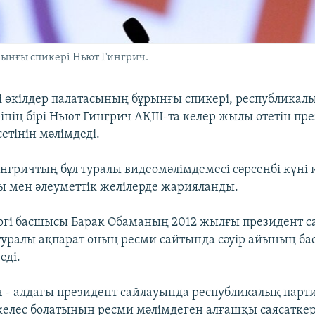
рынғы спикері Ньют Гингрич.
 өкілдер палатасының бұрынғы спикері, республикал
інің бірі Ньют Гингрич АҚШ-та келер жылы өтетін пр
етінін мәлімдеді.
ингричтың бұл туралы видеомәлімдемесі сәрсенбі күні
ы мен әлеуметтік желілерде жарияланды.
іргі басшысы Барак Обаманың 2012 жылғы президент 
уралы ақпарат оның ресми сайтында сәуір айының б
еді.
 - алдағы президент сайлауында республикалық парт
келес болатынын ресми мәлімдеген алғашқы саясаткер