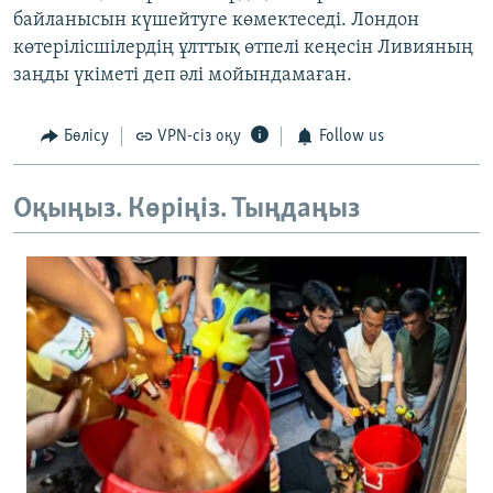
байланысын күшейтуге көмектеседі. Лондон
көтерілісшілердің ұлттық өтпелі кеңесін Ливияның
заңды үкіметі деп әлі мойындамаған.
Бөлісу
VPN-сіз оқу
Follow us
Оқыңыз. Көріңіз. Тыңдаңыз