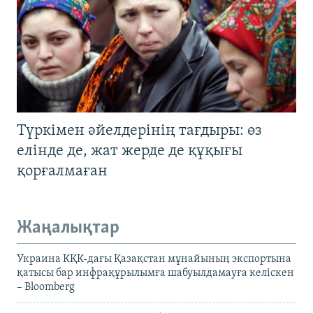
Түркімен әйелдерінің тағдыры: өз
елінде де, жат жерде де құқығы
қорғалмаған
Жаңалықтар
Украина КҚК-дағы Қазақстан мұнайының экспортына
қатысы бар инфрақұрылымға шабуылдамауға келіскен
– Bloomberg