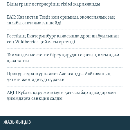
Білім грант иегерлерінің тізімі жарияланды
БАҚ: Қазақстан Теңіз кен орнында экологиялық заң
талабы сақталмаған дейді
Ресейдің Екатеринбург қаласында дрон шабуылынан
соң Wildberries қоймасы өртенді
Таиландта мектепте біреу қарудан оқ атып, алты адам
қаза тапты
Прокуратура журналист Александра Алёхованың
үкімін жеңілдетуді сұраған
АҚШ Кубаға қару жеткізуге қатысы бар адамдар мен
ұйымдарға санкция салды
ЖАЗЫЛЫҢЫЗ