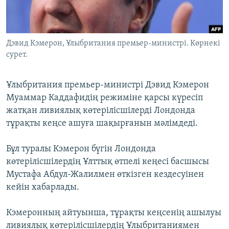
ЖАЗЫЛЫҢЫЗ
Дэвид Кэмерон, Ұлыбритания премьер-министрі. Көрнекі
сурет.
Басқа тілдерде
Ұлыбритания премьер-министрі Дэвид Кэмерон
Муаммар Каддафидің режиміне қарсы күресіп
жатқан ливиялық көтерілісшілерді Лондонда
тұрақты кеңсе ашуға шақырғанын мәлімдеді.
Бұл туралы Кэмерон бүгін Лондонда
көтерілісшілердің Ұлттық өтпелі кеңесі басшысы
Мустафа Абдул-Жалилмен өткізген кездесуінен
кейін хабарлады.
Кэмеронның айтуынша, тұрақты кеңсенің ашылуы
ливиялық көтерілісшілердің Ұлыбританиямен