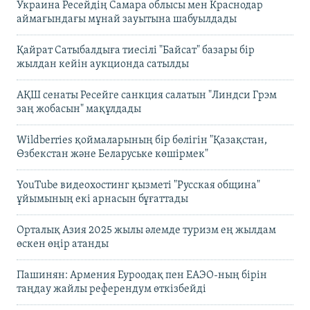
Украина Ресейдің Самара облысы мен Краснодар
аймағындағы мұнай зауытына шабуылдады
Қайрат Сатыбалдыға тиесілі "Байсат" базары бір
жылдан кейін аукционда сатылды
АҚШ сенаты Ресейге санкция салатын "Линдси Грэм
заң жобасын" мақұлдады
Wildberries қоймаларының бір бөлігін "Қазақстан,
Өзбекстан және Беларуське көшірмек"
YouTube видеохостинг қызметі "Русская община"
ұйымының екі арнасын бұғаттады
Орталық Азия 2025 жылы әлемде туризм ең жылдам
өскен өңір атанды
Пашинян: Армения Еуроодақ пен ЕАЭО-ның бірін
таңдау жайлы референдум өткізбейді