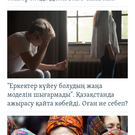
"Еркектер күйеу болудың жаңа
моделін шығармады". Қазақстанда
ажырасу қайта көбейді. Оған не себеп?