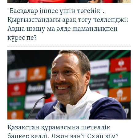
"Басқалар ішпес үшін төгейік".
Қырғызстандағы арақ төгу челленджі:
Ақша шашу ма әлде жамандықпен
күрес пе?
Қазақстан құрамасына шетелдік
бапкер келді. Джон ван’т Схип кім?