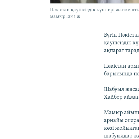
Пәкістан қауіпсіздік күштері жанкештіл
мамыр 2011 ж.
Бүгін Пәкіст
қауіпсіздік 
ақпарат тара
Пәкістан арм
барысында по
Шабуыл жасалғ
Хайбер айма
Мамыр айының
арнайы опера
көзі жойылға
шабуылдар ж