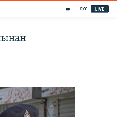
LIVE
РУС
лынан