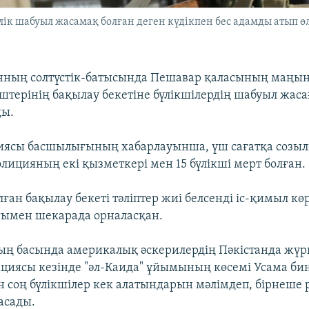
ік шабуыл жасамақ болған деген күдікпен бес адамды атып өлті
анның солтүстік-батысында Пешавар қаласының маңы
күштерінің бақылау бекетіне бүлікшілердің шабуыл жас
ды.
иясы басшылығының хабарлауынша, үш сағатқа созыл
лицияның екі қызметкері мен 15 бүлікші мерт болған.
ан бақылау бекеті тәліптер жиі белсенді іс-қимыл кө
ғымен шекарада орналасқан.
 басында америкалық әскерилердің Пәкістанда жүрг
циясы кезінде "әл-Каида" ұйымының көсемі Усама би
н соң бүлікшілер кек алатындарын мәлімдеп, бірнеше 
асады.