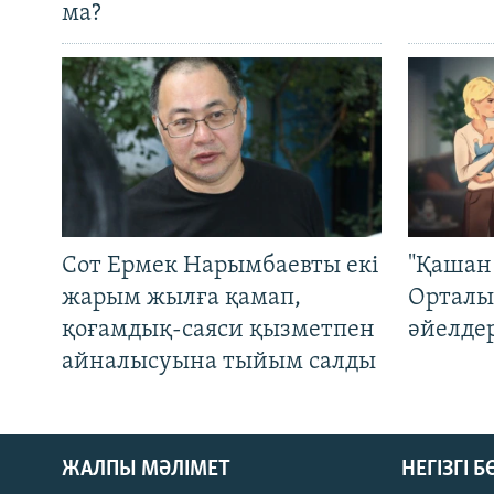
ма?
Сот Ермек Нарымбаевты екі
"Қашан 
жарым жылға қамап,
Орталы
қоғамдық-саяси қызметпен
әйелде
айналысуына тыйым салды
ЖАЛПЫ МӘЛІМЕТ
НЕГІЗГІ 