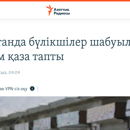
танда бүлікшілер шабуы
м қаза тапты
жыл, 09:09
VPN-сіз оқу