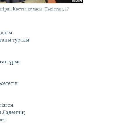
рді. Кветта қаласы, Пәкістан, 17
ндағы
ағаны туралы
ған ұрыс
рсететін
ізген
н Ладеннің
рет