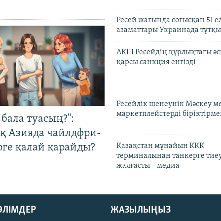
Ресей жағында соғысқан 51 е
азаматтары Украинада тұтқы
АҚШ Ресейдің құрлықтағы әс
қарсы санкция енгізді
Ресейлік шенеунік Мәскеу м
маркетплейстерді біріктірме
бала туасың?":
қ Азияда чайлдфри-
рге қалай қарайды?
Қазақстан мұнайын КҚК
терминалынан танкерге тиеу
жалғасты – медиа
БӨЛІМДЕР
ЖАЗЫЛЫҢЫЗ