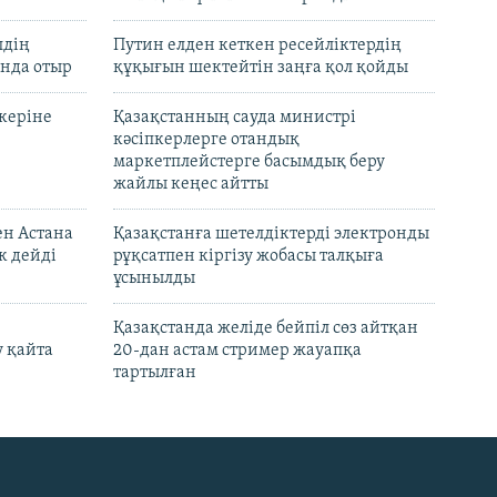
лдің
Путин елден кеткен ресейліктердің
нда отыр
құқығын шектейтін заңға қол қойды
керіне
Қазақстанның сауда министрі
кәсіпкерлерге отандық
маркетплейстерге басымдық беру
жайлы кеңес айтты
ен Астана
Қазақстанға шетелдіктерді электронды
к дейді
рұқсатпен кіргізу жобасы талқыға
ұсынылды
Қазақстанда желіде бейпіл сөз айтқан
 қайта
20-дан астам стример жауапқа
тартылған