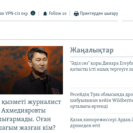
VPN-сіз оқу
Follow us
Принтерден шығару
Жаңалықтар
"Әділ сөз" қоры Динара Егеуб
қатысты істі ашық тергеуге
Ресейдің Тула облысында др
шабуылынан кейін Wildberri
 қызметі журналист
орталығы өртенді
 Ахмедияровты
шығармады. Оған
Қазақ кинорежиссері Ардақ 
дүниеден өтті
шағым жазған кім?