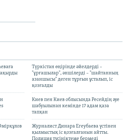
аеваға
Түркістан өңірінде әйелдерді –
 шақырды
"ұрғашылар", әншілерді – "шайтанның
азаншысы" деген тұрғын ұсталып, іс
қозғалды
он
Киев пен Киев облысында Ресейдің әуе
es
шабуылынан кемінде 17 адам қаза
тапқан
Әмірқұлов
Журналист Динара Егеубаева үстінен
қылмыстық іс қозғалғанын айтты.
Полиция түсініктеме бермеді