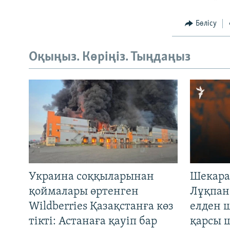
Бөлісу
Оқыңыз. Көріңіз. Тыңдаңыз
Украина соққыларынан
Шекара
қоймалары өртенген
Лұқпан
Wildberries Қазақстанға көз
елден 
тікті: Астанаға қауіп бар
қарсы 