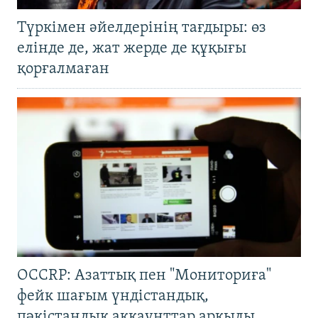
Түркімен әйелдерінің тағдыры: өз
елінде де, жат жерде де құқығы
қорғалмаған
OCCRP: Азаттық пен "Мониториға"
фейк шағым үндістандық,
пәкістандық аккаунттар арқылы