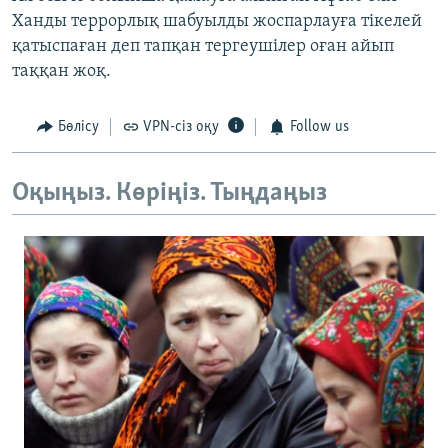
Ханды террорлық шабуылды жоспарлауға тікелей
қатыспаған деп тапқан тергеушілер оған айып
таққан жоқ.
Бөлісу
VPN-сіз оқу
Follow us
Оқыңыз. Көріңіз. Тыңдаңыз