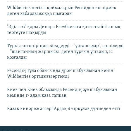
Wildberries негізгі қоймаларын Ресейден көшірмек
деген хабарды жоққа шығарды
"Әділ сөз" қоры Динара Егеубаеваға қатысты істі ашық
тергеуге шақырды
Түркістан өңірінде әйелдерді – "ұрғашылар", әншілерді
– "шайтанның жаршысы" деген тұрғын ұсталып, іс
қозғалды
Ресейдің Тула облысында дрон шабуылынан кейін
Wildberries орталығы өртенді
Киев пен Киев облысында Ресейдің әуе шабуылынан
кемінде 17 адам қаза тапқан
Қазақ кинорежиссері Ардақ Әмірқұлов дүниеден өтті