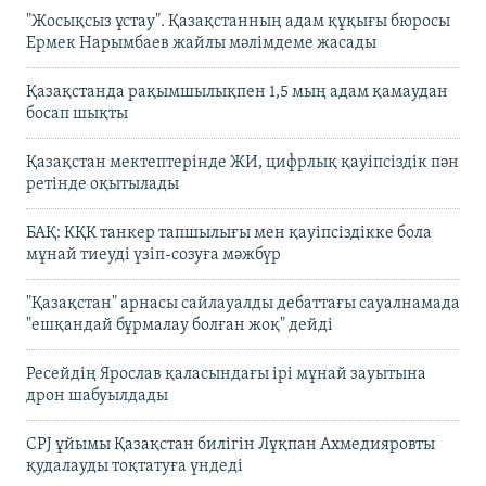
"Жосықсыз ұстау". Қазақстанның адам құқығы бюросы
Ермек Нарымбаев жайлы мәлімдеме жасады
Қазақстанда рақымшылықпен 1,5 мың адам қамаудан
босап шықты
Қазақстан мектептерінде ЖИ, цифрлық қауіпсіздік пән
ретінде оқытылады
БАҚ: КҚК танкер тапшылығы мен қауіпсіздікке бола
мұнай тиеуді үзіп-созуға мәжбүр
"Қазақстан" арнасы сайлауалды дебаттағы сауалнамада
"ешқандай бұрмалау болған жоқ" дейді
Ресейдің Ярослав қаласындағы ірі мұнай зауытына
дрон шабуылдады
CPJ ұйымы Қазақстан билігін Лұқпан Ахмедияровты
қудалауды тоқтатуға үндеді