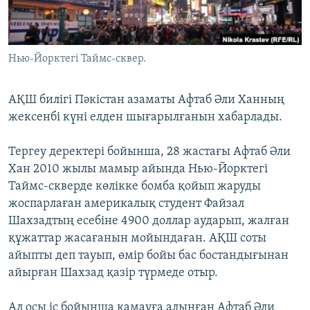
ЖАЗЫЛЫҢЫЗ
Нью-Йорктегі Таймс-сквер.
Басқа тілдерде
АҚШ билігі Пәкістан азаматы Афтаб Әли Ханның
жексенбі күні елден шығарылғанын хабарлады.
Тергеу деректері бойынша, 28 жастағы Афтаб Әли
Хан 2010 жылы мамыр айында Нью-Йорктегі
Таймс-скверде көлікке бомба қойып жаруды
жоспарлаған америкалық студент Файзал
Шахзадтың есебіне 4900 доллар аударып, жалған
құжаттар жасағанын мойындаған. АҚШ соты
айыпты деп тауып, өмір бойы бас бостандығынан
айырған Шахзад қазір түрмеде отыр.
Ал осы іс бойынша қамауға алынған Афтаб Әли