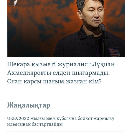
Шекара қызметі журналист Лұқпан
Ахмедияровты елден шығармады.
Оған қарсы шағым жазған кім?
Жаңалықтар
UEFA 2030 жылғы әлем кубогына бойкот жариялау
идеясынан бас тартпайды