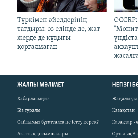
Түркімен әйелдерінің
OCCRP:
тағдыры: өз елінде де, жат
"Монит
жерде де құқығы
үндіст
қорғалмаған
аккаун
жасалғ
ЖАЛПЫ МӘЛІМЕТ
НЕГІЗГІ 
Хабарласыңыз
Жаңалықта
Біз туралы
Қазақстан
Русский
Сайтымыз бұғатталса не істеу керек?
Қазақтар - 
Азаттық қосымшалары
Орталық А
ЖАЗЫЛЫҢЫЗ