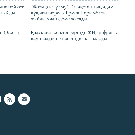
ына бойкот
"Жосықсыз ұстау". Қазақстанның адам
ртпайды
құқығы бюросы Ермек Нарымбаев
жайлы мәлімдеме жасады
 1,5 мың
Қазақстан мектептерінде ЖИ, цифрлық
қауіпсіздік пән ретінде оқытылады