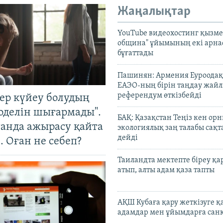
Жаңалықтар
YouTube видеохостинг қызмет
община" ұйымының екі арн
бұғаттады
Пашинян: Армения Еуроодақ
ЕАЭО-ның бірін таңдау жай
референдум өткізбейді
тер күйеу болудың
оделін шығармады".
БАҚ: Қазақстан Теңіз кен ор
танда ажырасу қайта
экологиялық заң талабы сақ
дейді
. Оған не себеп?
Таиландта мектепте біреу қа
атып, алты адам қаза тапты
АҚШ Кубаға қару жеткізуге қ
адамдар мен ұйымдарға сан