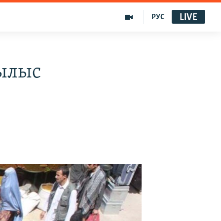
LIVE
РУС
ылыс