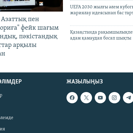
UEFA 2030 жылғы әлем кубог
жариялау идеясынан бас та
 Азаттық пен
ориға" фейк шағым
Қазақстанда рақымшылықпен
андық, пәкістандық
адам қамаудан босап шықты
ттар арқылы
ан
БӨЛІМДЕР
ЖАЗЫЛЫҢЫЗ
р
әлемде
зия