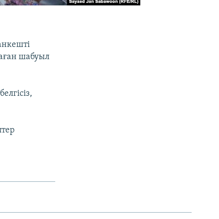
анкешті
лаған шабуыл
елгісіз,
птер