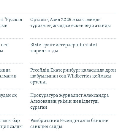
і "Русская
Орталық Азия 2025 жылы әлемде
асын
туризм ең жылдам өскен өңір атанды
 пен
Білім грант иегерлерінің тізімі
лы
жарияланды
нында
Ресейдің Екатеринбург қаласында дрон
талмаған
шабуылынан соң Wildberries қоймасы
өртенді
рудан оқ
Прокуратура журналист Александра
Алёхованың үкімін жеңілдетуді
сұраған
атысы бар
Ұлыбритания Ресейдің алты банкіне
кция салды
санкция салды