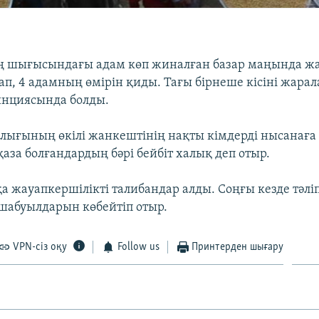
ң шығысындағы адам көп жиналған базар маңында ж
п, 4 адамның өмірін қиды. Тағы бірнеше кісіні жара
инциясында болды.
ығының өкілі жанкештінің нақты кімдерді нысанаға б
аза болғандардың бәрі бейбіт халық деп отыр.
а жауапкершілікті талибандар алды. Соңғы кезде тәлі
шабуылдарын көбейтіп отыр.
VPN-сіз оқу
Follow us
Принтерден шығару