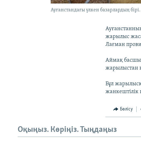
Ауғанстандағы үлкен базарлардың бірі.
Ауғанстанны
жарылыс жаса
Лағман пров
Аймақ басшыл
жарылыстан қ
Бұл жарылысқ
жанкештілік 
Бөлісу
Оқыңыз. Көріңіз. Тыңдаңыз