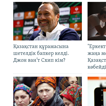
Қазақстан құрамасына
"Еркек
шетелдік бапкер келді.
жаңа м
Джон ван’т Схип кім?
Қазақс
көбейді