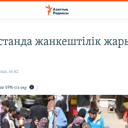
станда жанкештілік жар
ыл, 16:42
VPN-сіз оқу