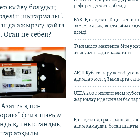
референдум өткізбейді
тер күйеу болудың
оделін шығармады".
БАҚ: Қазақстан Теңіз кен ор
танда ажырасу қайта
экологиялық заң талабы сақ
дейді
. Оған не себеп?
Таиландта мектепте біреу қа
атып, алты адам қаза тапты
АҚШ Кубаға қару жеткізуге қ
адамдар мен ұйымдарға сан
UEFA 2030 жылғы әлем кубог
жариялау идеясынан бас та
 Азаттық пен
ориға" фейк шағым
Қазақстанда рақымшылықпен
андық, пәкістандық
адам қамаудан босап шықты
ттар арқылы