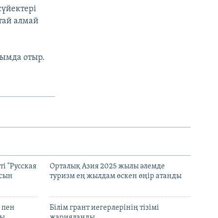
сүйектері
қтай алмай
нымда отыр.
і "Русская
Орталық Азия 2025 жылы әлемде
асын
туризм ең жылдам өскен өңір атанды
 пен
Білім грант иегерлерінің тізімі
лы
жарияланды