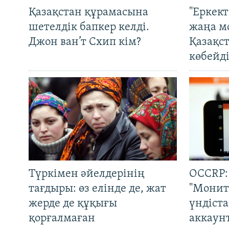
Қазақстан құрамасына
"Еркек
шетелдік бапкер келді.
жаңа м
Джон ван’т Схип кім?
Қазақс
көбейді
Түркімен әйелдерінің
OCCRP:
тағдыры: өз елінде де, жат
"Монит
жерде де құқығы
үндіст
қорғалмаған
аккаун