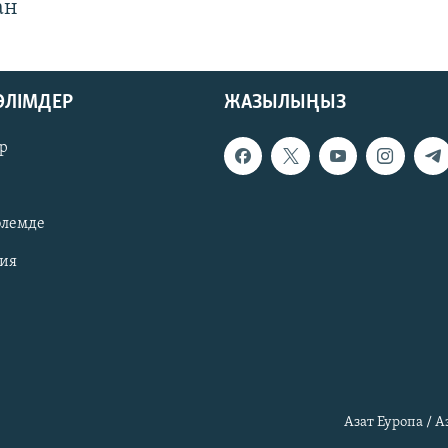
ан
БӨЛІМДЕР
ЖАЗЫЛЫҢЫЗ
р
әлемде
зия
Азат Еуропа / 