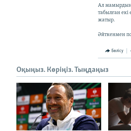
Ал мамырдың 
табылған екі 
жатыр.
Әйткенмен по
Бөлісу
Оқыңыз. Көріңіз. Тыңдаңыз