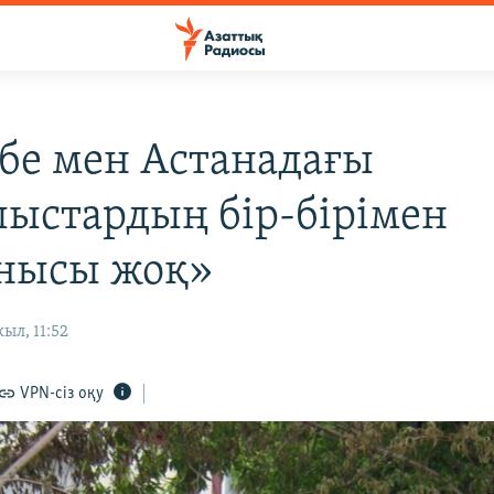
бе мен Астанадағы
ыстардың бір-бірімен
нысы жоқ»
ыл, 11:52
VPN-сіз оқу