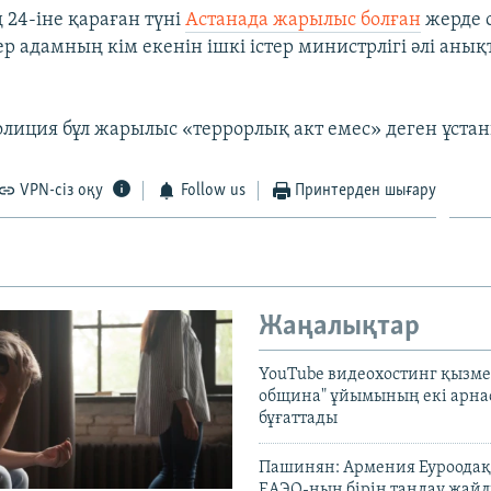
24-іне қараған түні
Астанада жарылыс болған
жерде 
ер адамның кім екенін ішкі істер министрлігі әлі аны
лиция бұл жарылыс «террорлық акт емес» деген ұста
VPN-сіз оқу
Follow us
Принтерден шығару
Жаңалықтар
YouTube видеохостинг қызмет
община" ұйымының екі арн
бұғаттады
Пашинян: Армения Еуроодақ
ЕАЭО-ның бірін таңдау жай