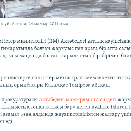
 үй. Астана, 24 мамыр 2011 жыл.
і істер министрлігі (ІІМ) Ақтөбедегі ұлттық қауіпсізді
 ғимаратында болған жарылыс пен араға бір апта салы
бақтысы маңында болған жарылыстың бір-бірімен ба
рналистерге ішкі істер министрлігі мемлекеттік тіл ж
ғының орынбасары Қаламқас Темірова айтқан.
с прокуратурасы
Ақтөбедегі мамырдың 17-сіндегі
жары
қылмыстық топқа қатысы бар» деген күдікке ілінген
і азамат «заң алдында жауапкершіліктен жалтару үші
н еді.