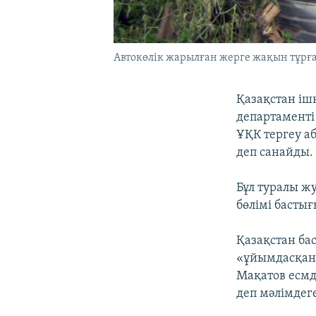
Автокөлік жарылған жерге жақын тұрған
Қазақстан ішк
департаменті
ҰҚК тергеу а
деп санайды.
Бұл туралы жу
бөлімі басты
Қазақстан ба
«ұйымдасқан 
Мақатов есмд
деп мәлімдеге