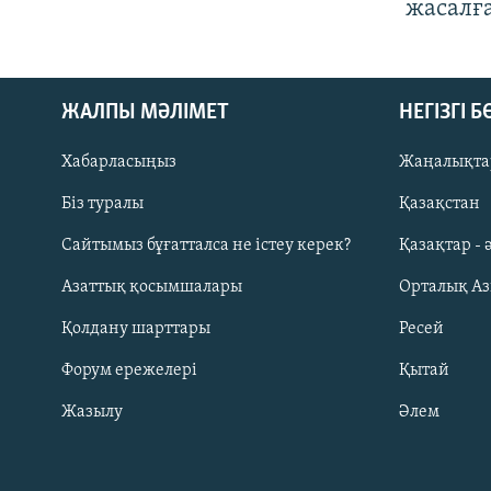
жасалғ
ЖАЛПЫ МӘЛІМЕТ
НЕГІЗГІ 
Хабарласыңыз
Жаңалықта
Біз туралы
Қазақстан
Русский
Сайтымыз бұғатталса не істеу керек?
Қазақтар - 
Азаттық қосымшалары
Орталық А
ЖАЗЫЛЫҢЫЗ
Қолдану шарттары
Ресей
Форум ережелері
Қытай
Жазылу
Әлем
Басқа тілдерде