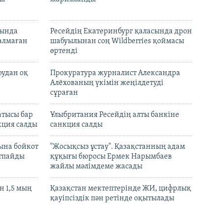
нында
Ресейдің Екатеринбург қаласында дрон
талмаған
шабуылынан соң Wildberries қоймасы
өртенді
рудан оқ
Прокуратура журналист Александра
Алёхованың үкімін жеңілдетуді
сұраған
атысы бар
Ұлыбритания Ресейдің алты банкіне
кция салды
санкция салды
ына бойкот
"Жосықсыз ұстау". Қазақстанның адам
ртпайды
құқығы бюросы Ермек Нарымбаев
жайлы мәлімдеме жасады
 1,5 мың
Қазақстан мектептерінде ЖИ, цифрлық
қауіпсіздік пән ретінде оқытылады