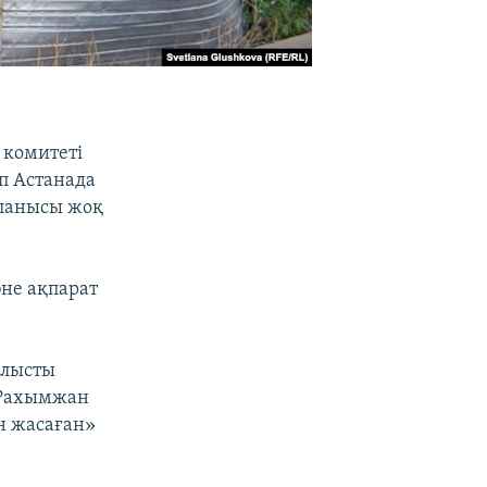
к комитеті
п Астанада
йланысы жоқ
әне ақпарат
лысты
 Рахымжан
н жасаған»