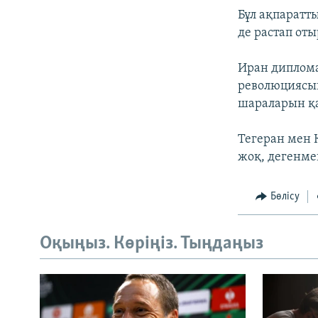
Бұл ақпаратты
де растап оты
Иран диплома
революциясын
шараларын қа
Тегеран мен 
жоқ, дегенме
Бөлісу
Оқыңыз. Көріңіз. Тыңдаңыз