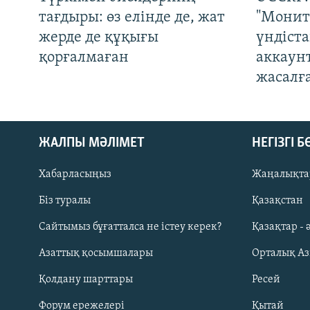
тағдыры: өз елінде де, жат
"Монит
жерде де құқығы
үндіст
қорғалмаған
аккаун
жасалғ
ЖАЛПЫ МӘЛІМЕТ
НЕГІЗГІ 
Хабарласыңыз
Жаңалықта
Біз туралы
Қазақстан
Русский
Сайтымыз бұғатталса не істеу керек?
Қазақтар - 
Азаттық қосымшалары
Орталық А
ЖАЗЫЛЫҢЫЗ
Қолдану шарттары
Ресей
Форум ережелері
Қытай