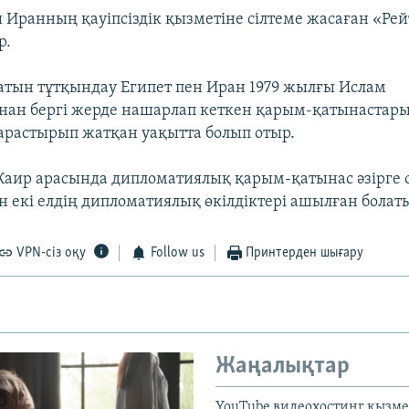
 Иранның қауіпсіздік қызметіне сілтеме жасаған «Рейт
р.
тын тұтқындау Египет пен Иран 1979 жылғы Ислам
ан бергі жерде нашарлап кеткен қарым-қатынастар
растырып жатқан уақытта болып отыр.
Каир арасында дипломатиялық қарым-қатынас әзірге 
н екі елдің дипломатиялық өкілдіктері ашылған болат
VPN-сіз оқу
Follow us
Принтерден шығару
Жаңалықтар
YouTube видеохостинг қызмет