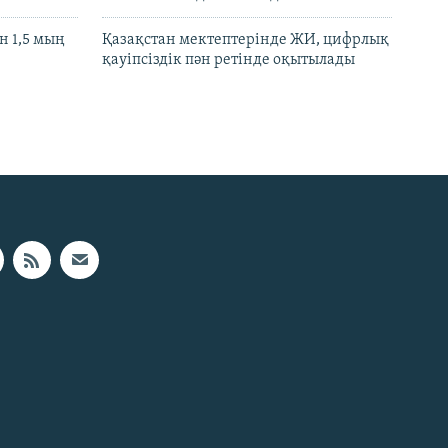
 1,5 мың
Қазақстан мектептерінде ЖИ, цифрлық
қауіпсіздік пән ретінде оқытылады