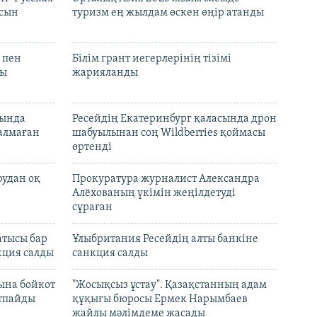
асын
туризм ең жылдам өскен өңір атанды
 пен
Білім грант иегерлерінің тізімі
лы
жарияланды
нында
Ресейдің Екатеринбург қаласында дрон
талмаған
шабуылынан соң Wildberries қоймасы
өртенді
рудан оқ
Прокуратура журналист Александра
Алёхованың үкімін жеңілдетуді
сұраған
атысы бар
Ұлыбритания Ресейдің алты банкіне
кция салды
санкция салды
ына бойкот
"Жосықсыз ұстау". Қазақстанның адам
ртпайды
құқығы бюросы Ермек Нарымбаев
жайлы мәлімдеме жасады