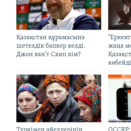
Қазақстан құрамасына
"Еркек
шетелдік бапкер келді.
жаңа м
Джон ван’т Схип кім?
Қазақс
көбейді
Түркімен әйелдерінің
OCCRP: