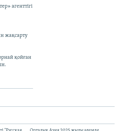
ер» агенттігі
ын жақсарту
орнай қойған
ын.
і "Русская
Орталық Азия 2025 жылы әлемде