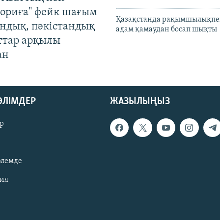
ориға" фейк шағым
Қазақстанда рақымшылықпен
андық, пәкістандық
адам қамаудан босап шықты
ттар арқылы
ан
БӨЛІМДЕР
ЖАЗЫЛЫҢЫЗ
р
әлемде
зия