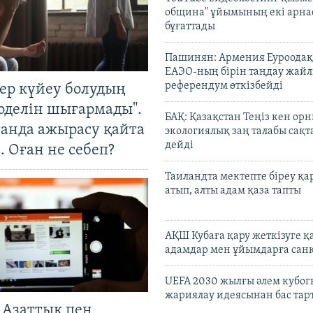
община" ұйымының екі арн
бұғаттады
Пашинян: Армения Еуроодақ
ЕАЭО-ның бірін таңдау жай
референдум өткізбейді
тер күйеу болудың
оделін шығармады".
БАҚ: Қазақстан Теңіз кен ор
танда ажырасу қайта
экологиялық заң талабы сақ
дейді
. Оған не себеп?
Таиландта мектепте біреу қа
атып, алты адам қаза тапты
АҚШ Кубаға қару жеткізуге қ
адамдар мен ұйымдарға сан
UEFA 2030 жылғы әлем кубог
жариялау идеясынан бас та
 Азаттық пен