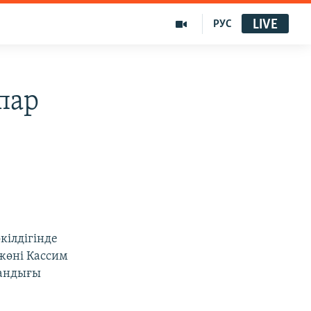
LIVE
РУС
пар
кілдігінде
жөні Кассим
ғандығы