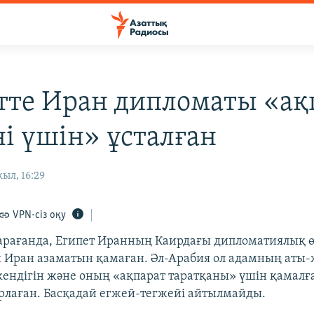
тте Иран дипломаты «ақ
ні үшін» ұсталған
ыл, 16:29
VPN-сіз оқу
арағанда, Египет Иранның Каирдағы дипломатиялық ө
н Иран азаматын қамаған. Әл-Арабия ол адамның аты-
кендігін және оның «ақпарат таратқаны» үшін қамал
рлаған. Басқадай егжей-тегжейі айтылмайды.