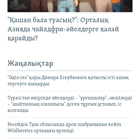
"Қашан бала туасың?": Орталық
Азияда чайлдфри-әйелдерге қалай
қарайды?
Жаңалықтар
"Әділ сөз" қоры Динара Егеубаеваға қатысты істі ашық
тергеуге шақырды
Түркістан өңірінде әйелдерді – "ұрғашылар", әншілерді
– "шайтанның азаншысы" деген тұрғын ұсталып, іс
қозғалды
Ресейдің Тула облысында дрон шабуылынан кейін
Wildberries орталығы өртенді