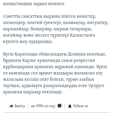
қазақстандық зардап шеккен.
Советтік саясаттың қырына ілінген немістер,
шешендер, понтий гректері, қалмақтар, ингуштер,
қарашайлар, балқарлар, қырым татарлары,
ноғайлар және месхет түріктері Қазақстанға
күштеп жер аударылды.
Бүгін Қарағанды облысындағы Долинка кентінде,
бұрынғы Карлаг аумағында саяси репрессия
құрбандарына арналған мұражай ашылады. Бүкіл
ел көлемінде сол зұлмат жылдары жазықсыз ату
жазасына кесіліп опат болған, түрме азабын
тартқан, қудалауға ұшырағандарды еске түсіруге
арналған шаралар өткізіледі.
Бөлісу
VPN-сіз оқу
Follow us