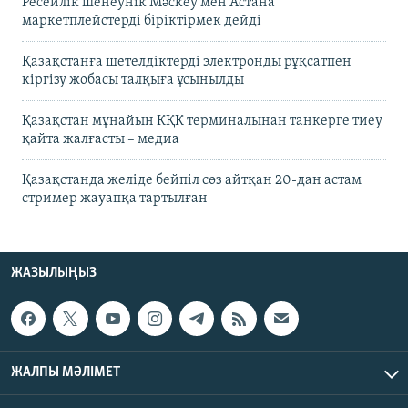
Ресейлік шенеунік Мәскеу мен Астана
маркетплейстерді біріктірмек дейді
Қазақстанға шетелдіктерді электронды рұқсатпен
кіргізу жобасы талқыға ұсынылды
Қазақстан мұнайын КҚК терминалынан танкерге тиеу
қайта жалғасты – медиа
Қазақстанда желіде бейпіл сөз айтқан 20-дан астам
стример жауапқа тартылған
ЖАЗЫЛЫҢЫЗ
ЖАЛПЫ МӘЛІМЕТ