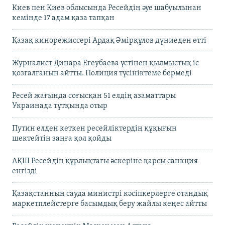
Киев пен Киев облысында Ресейдің әуе шабуылынан
кемінде 17 адам қаза тапқан
Қазақ кинорежиссері Ардақ Әмірқұлов дүниеден өтті
Журналист Динара Егеубаева үстінен қылмыстық іс
қозғалғанын айтты. Полиция түсініктеме бермеді
Ресей жағында соғысқан 51 елдің азаматтары
Украинада тұтқында отыр
Путин елден кеткен ресейліктердің құқығын
шектейтін заңға қол қойды
АҚШ Ресейдің құрлықтағы әскеріне қарсы санкция
енгізді
Қазақстанның сауда министрі кәсіпкерлерге отандық
маркетплейстерге басымдық беру жайлы кеңес айтты