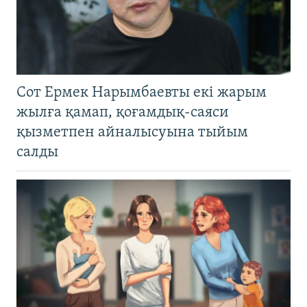
Сот Ермек Нарымбаевты екі жарым
жылға қамап, қоғамдық-саяси
қызметпен айналысуына тыйым
салды