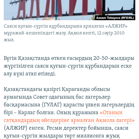
ЖАЗЫЛЫҢЫЗ
Саяси қуғын-сүргін құрбандарына арналған «АЛЖИР»
мұражай-кешеніндегі жазу. Ақмол кенті, 12 сәуір 2010
Басқа тілдерде
жыл.
Бүгін Қазақстанда өткен ғасырдың 20-50-жылдары
жүргізілген саяси қуғын-сүргін құрбандарын еске
алу күні атап өтіледі.
Қазақстандағы қазіргі Қарағанды облысы
аумағында Совет одағының бас лагерьлер
басқармасына (ГУЛАГ) қарасты үлкен лагерьлердің
бірі – Карлаг болған. Оның құрамына
«Отанын
сатқандардың әйелдеріне арналған Ақмола лагері»
(АЛЖИР) енген. Ресми деректер бойынша, саяси
қуғын-сүргін жылдары төрт миллионға жуық