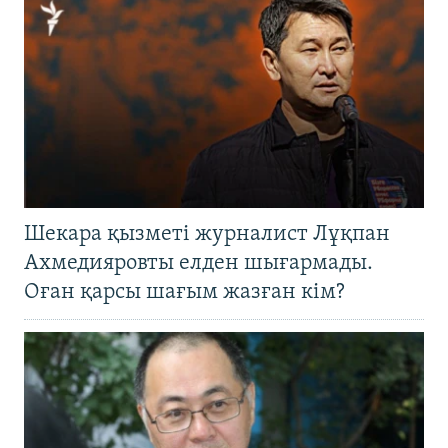
Шекара қызметі журналист Лұқпан
Ахмедияровты елден шығармады.
Оған қарсы шағым жазған кім?