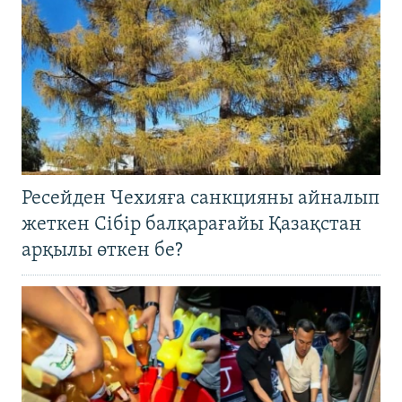
Ресейден Чехияға санкцияны айналып
жеткен Сібір балқарағайы Қазақстан
арқылы өткен бе?