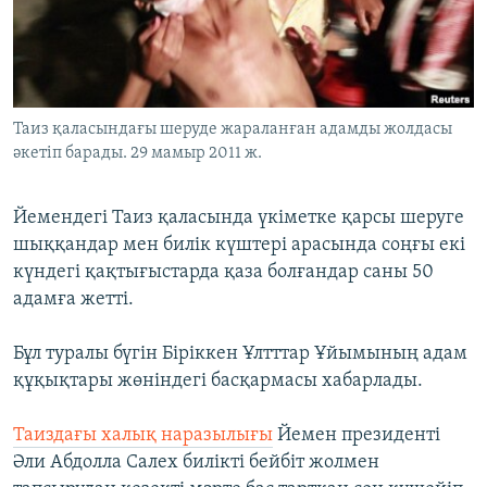
ЖАЗЫЛЫҢЫЗ
Басқа тілдерде
Таиз қаласындағы шеруде жараланған адамды жолдасы
әкетіп барады. 29 мамыр 2011 ж.
Йемендегі Таиз қаласында үкіметке қарсы шеруге
шыққандар мен билік күштері арасында соңғы екі
күндегі қақтығыстарда қаза болғандар саны 50
адамға жетті.
Бұл туралы бүгін Біріккен Ұлтттар Ұйымының адам
құқықтары жөніндегі басқармасы хабарлады.
Таиздағы халық наразылығы
Йемен президенті
Әли Абдолла Салех билікті бейбіт жолмен