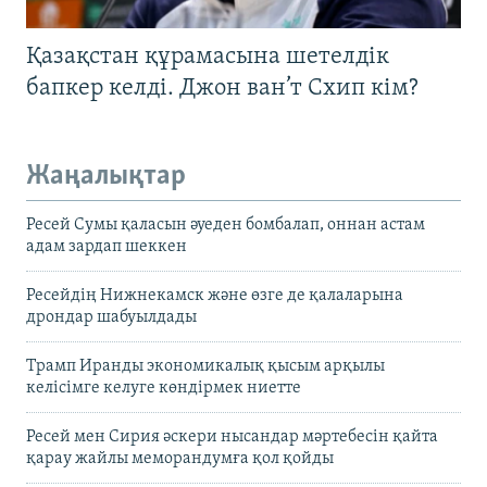
Қазақстан құрамасына шетелдік
бапкер келді. Джон ван’т Схип кім?
Жаңалықтар
Ресей Сумы қаласын әуеден бомбалап, оннан астам
адам зардап шеккен
Ресейдің Нижнекамск және өзге де қалаларына
дрондар шабуылдады
Трамп Иранды экономикалық қысым арқылы
келісімге келуге көндірмек ниетте
Ресей мен Сирия әскери нысандар мәртебесін қайта
қарау жайлы меморандумға қол қойды