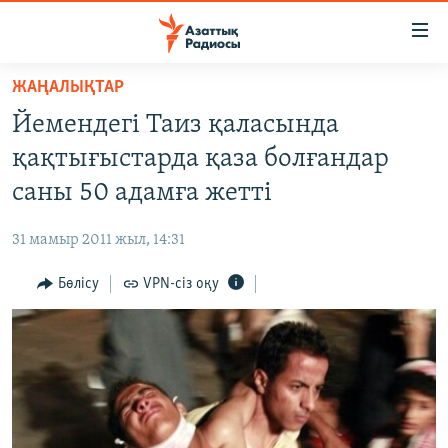
Accessibility
links
Skip
ЖАҢАЛЫҚТАР
to
ЖАҢАЛЫҚТАР
Йемендегі Таиз қаласында
main
САЯСАТ
content
қақтығыстарда қаза болғандар
AZATTYQTV
Skip
саны 50 адамға жетті
to
ҚАҢТАР ОҚИҒАСЫ
main
31 мамыр 2011 жыл, 14:31
АДАМ ҚҰҚЫҚТАРЫ
Navigation
Skip
Бөлісу
VPN-сіз оқу
ӘЛЕУМЕТ
to
ӘЛЕМ
Search
АРНАЙЫ ЖОБАЛАР
Русский