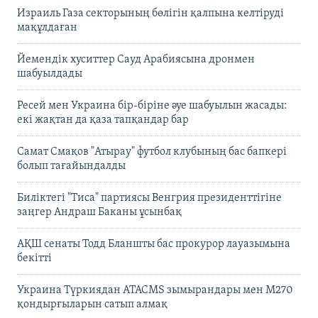
Израиль Газа секторының бөлігін қалпына келтіруді
мақұлдаған
Йемендік хуситтер Сауд Арабиясына дронмен
шабуылдады
Ресей мен Украина бір-біріне әуе шабуылын жасады:
екі жақтан да қаза тапқандар бар
Самат Смақов "Атырау" футбол клубының бас бапкері
болып тағайындалды
Биліктегі "Тиса" партиясы Венгрия президенттігіне
заңгер Андраш Баканы ұсынбақ
АҚШ сенаты Тодд Бланшты бас прокурор лауазымына
бекітті
Украина Түркиядан ATACMS зымырандары мен M270
қондырғыларын сатып алмақ