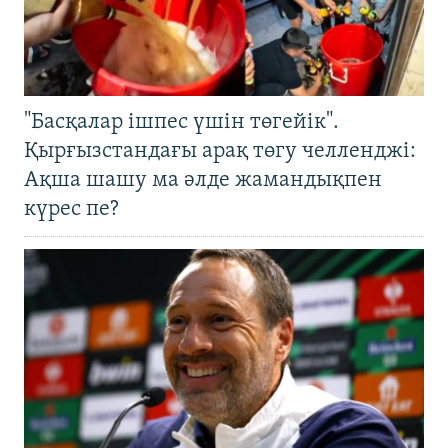
"Басқалар ішпес үшін төгейік".
Қырғызстандағы арақ төгу челленджі:
Ақша шашу ма әлде жамандықпен
күрес пе?