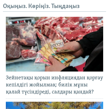
Оқыңыз. Көріңіз. Тыңдаңыз
Зейнетақы қорын инфляциядан қорғау
кепілдігі жойылмақ: билік мұны
қалай түсіндіреді, салдары қандай?