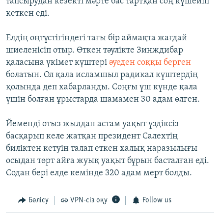
тапсырудан кезекті мәрте бас тартқан соң күшейіп
кеткен еді.
Елдің оңтүстігіндегі тағы бір аймақта жағдай
шиеленісіп отыр. Өткен тәулікте Зинждибар
қаласына үкімет күштері
әуеден соққы берген
болатын. Ол қала исламшыл радикал күштердің
қолында деп хабарланды. Соңғы үш күнде қала
үшін болған ұрыстарда шамамен 30 адам өлген.
Йеменді отыз жылдан астам уақыт үздіксіз
басқарып келе жатқан президент Салехтің
биліктен кетуін талап еткен халық наразылығы
осыдан төрт айға жуық уақыт бұрын басталған еді.
Содан бері елде кемінде 320 адам мерт болды.
Бөлісу
VPN-сіз оқу
Follow us