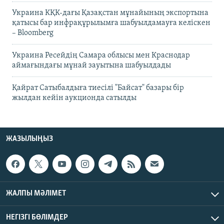
Украина КҚК-дағы Қазақстан мұнайының экспортына
қатысы бар инфрақұрылымға шабуылдамауға келіскен
– Bloomberg
Украина Ресейдің Самара облысы мен Краснодар
аймағындағы мұнай зауытына шабуылдады
Қайрат Сатыбалдыға тиесілі "Байсат" базары бір
жылдан кейін аукционда сатылды
ЖАЗЫЛЫҢЫЗ
ЖАЛПЫ МӘЛІМЕТ
НЕГІЗГІ БӨЛІМДЕР