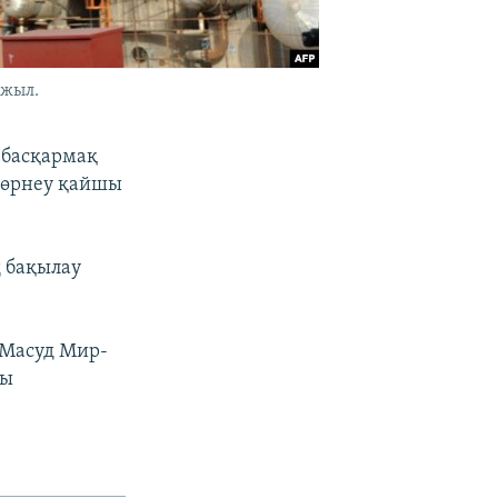
 жыл.
й басқармақ
көрнеу қайшы
ң бақылау
 Масуд Мир-
сы