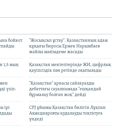
ына бойкот
"Жосықсыз ұстау". Қазақстанның адам
ртпайды
құқығы бюросы Ермек Нарымбаев
жайлы мәлімдеме жасады
 1,5 мың
Қазақстан мектептерінде ЖИ, цифрлық
қауіпсіздік пән ретінде оқытылады
 мен
"Қазақстан" арнасы сайлауалды
ді үзіп-
дебаттағы сауалнамада "ешқандай
бұрмалау болған жоқ" дейді
ы ірі
CPJ ұйымы Қазақстан билігін Лұқпан
лдады
Ахмедияровты қудалауды тоқтатуға
үндеді