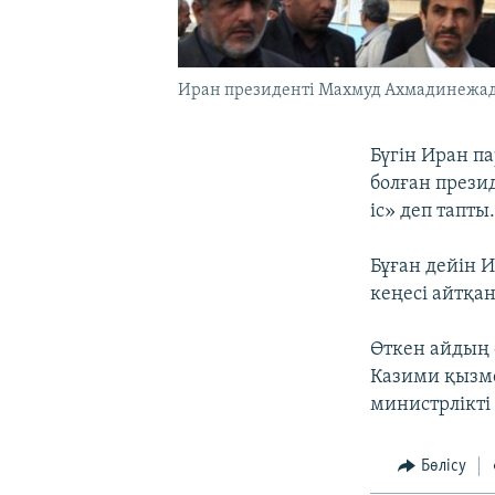
Иран президенті Махмуд Ахмадинежад 
Бүгін Иран па
болған прези
іс» деп тапты
Бұған дейін И
кеңесі айтқан
Өткен айдың 
Казими қызме
министрлікті
Бөлісу