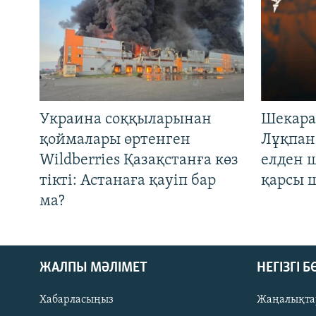
Украина соққыларынан
Шекара
қоймалары өртенген
Лұқпан
Wildberries Қазақстанға көз
елден 
тікті: Астанаға қауіп бар
қарсы 
ма?
ЖАЛПЫ МӘЛІМЕТ
НЕГІЗГІ 
Хабарласыңыз
Жаңалықта