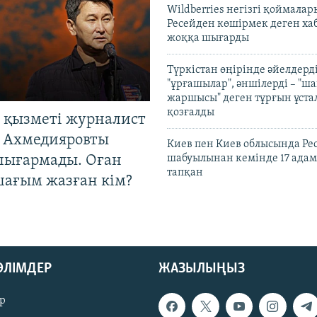
Wildberries негізгі қоймала
Ресейден көшірмек деген ха
жоққа шығарды
Түркістан өңірінде әйелдерді
"ұрғашылар", әншілерді – "
жаршысы" деген тұрғын ұстал
қозғалды
 қызметі журналист
 Ахмедияровты
Киев пен Киев облысында Рес
шығармады. Оған
шабуылынан кемінде 17 адам
тапқан
шағым жазған кім?
БӨЛІМДЕР
ЖАЗЫЛЫҢЫЗ
р