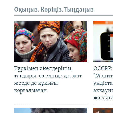
Оқыңыз. Көріңіз. Тыңдаңыз
Түркімен әйелдерінің
OCCRP:
тағдыры: өз елінде де, жат
"Монит
жерде де құқығы
үндіст
қорғалмаған
аккаун
жасалғ