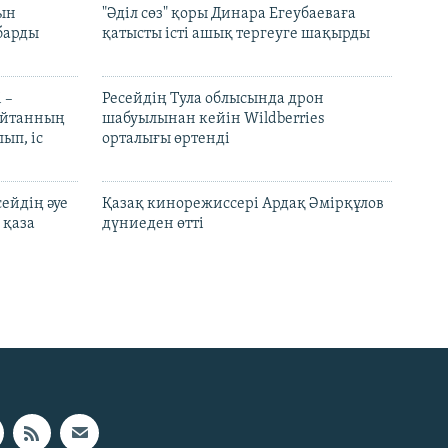
рын
"Әділ сөз" қоры Динара Егеубаеваға
барды
қатысты істі ашық тергеуге шақырды
 –
Ресейдің Тула облысында дрон
шайтанның
шабуылынан кейін Wildberries
ып, іс
орталығы өртенді
ейдің әуе
Қазақ кинорежиссері Ардақ Әмірқұлов
 қаза
дүниеден өтті