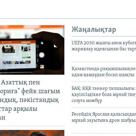
Жаңалықтар
UEFA 2030 жылғы әлем кубог
жариялау идеясынан бас та
Қазақстанда рақымшылықпен
адам қамаудан босап шықты
 Азаттық пен
БАҚ: КҚК танкер тапшылығы
ориға" фейк шағым
қауіпсіздікке бола мұнай тиеу
андық, пәкістандық
созуға мәжбүр
ттар арқылы
Ресейдің Ярослав қаласындағ
ан
мұнай зауытына дрон шабуы