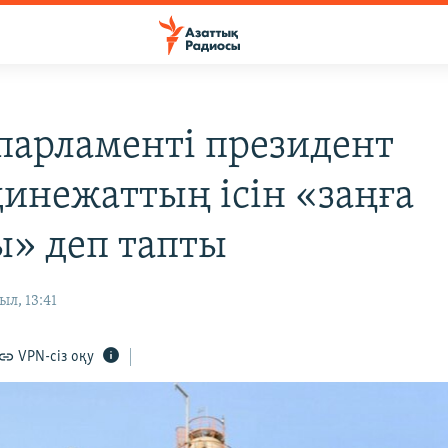
парламенті президент
инежаттың ісін «заңға
» деп тапты
ыл, 13:41
VPN-сіз оқу