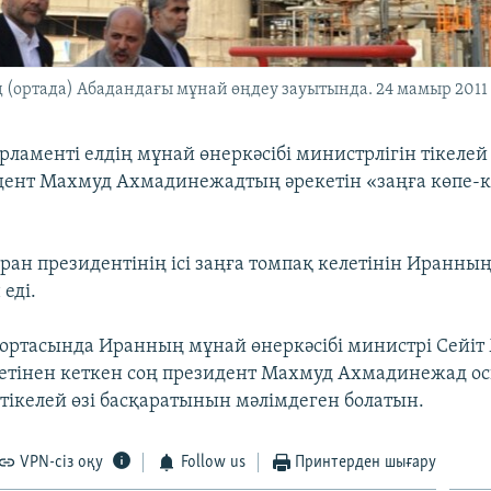
(ортада) Абадандағы мұнай өңдеу зауытында. 24 мамыр 2011
рламенті елдің мұнай өнеркәсібі министрлігін тікеле
дент Махмуд Ахмадинежадтың әрекетін «заңға көпе-
.
ран президентінің ісі заңға томпақ келетінін Иранны
 еді.
ортасында Иранның мұнай өнеркәсібі министрі Сейіт
тінен кеткен соң президент Махмуд Ахмадинежад о
 тікелей өзі басқаратынын мәлімдеген болатын.
VPN-сіз оқу
Follow us
Принтерден шығару