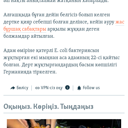
әлі нақты анықталмай жатқанын хабарлады.
Алғашқыда бұған дейін белгісіз болып келген
дертке қияр себепші болған делінсе, кейін ауру
жас
бұршақ сабақтары
арқылы жұққан деген
болжамдар айтылған.
Адам өміріне қатерлі E. coli бактериясын
жұқтырған екі мыңнан аса адамның 22-сі қайтыс
болған. Дерт жұқтырғандардың басым көпшілігі
Германияда тіркелген.
Бөлісу
VPN-сіз оқу
Follow us
Оқыңыз. Көріңіз. Тыңдаңыз