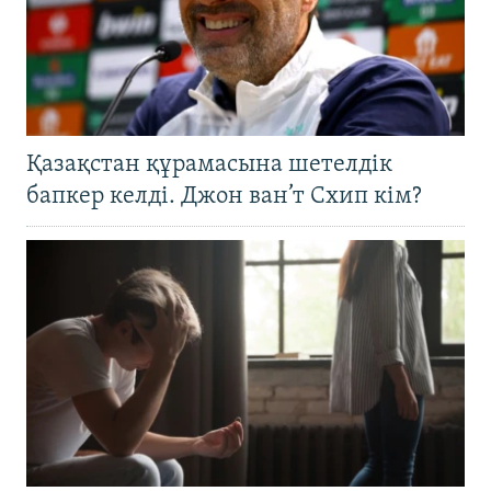
Қазақстан құрамасына шетелдік
бапкер келді. Джон ван’т Схип кім?