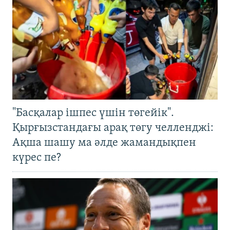
"Басқалар ішпес үшін төгейік".
Қырғызстандағы арақ төгу челленджі:
Ақша шашу ма әлде жамандықпен
күрес пе?