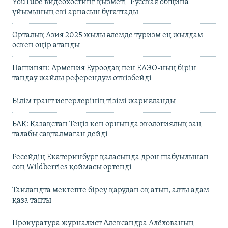
YouTube видеохостинг қызметі "Русская община"
ұйымының екі арнасын бұғаттады
Орталық Азия 2025 жылы әлемде туризм ең жылдам
өскен өңір атанды
Пашинян: Армения Еуроодақ пен ЕАЭО-ның бірін
таңдау жайлы референдум өткізбейді
Білім грант иегерлерінің тізімі жарияланды
БАҚ: Қазақстан Теңіз кен орнында экологиялық заң
талабы сақталмаған дейді
Ресейдің Екатеринбург қаласында дрон шабуылынан
соң Wildberries қоймасы өртенді
Таиландта мектепте біреу қарудан оқ атып, алты адам
қаза тапты
Прокуратура журналист Александра Алёхованың