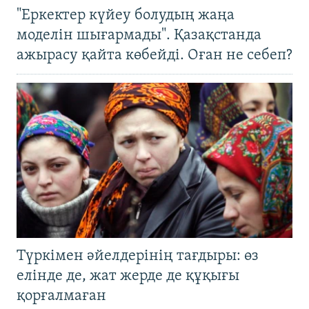
"Еркектер күйеу болудың жаңа
моделін шығармады". Қазақстанда
ажырасу қайта көбейді. Оған не себеп?
Түркімен әйелдерінің тағдыры: өз
елінде де, жат жерде де құқығы
қорғалмаған