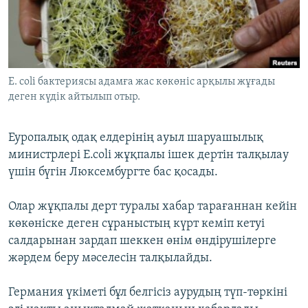
ЖАЗЫЛЫҢЫЗ
Басқа тілдерде
E. coli бактериясы адамға жас көкөніс арқылы жұғады
деген күдік айтылып отыр.
Еуропалық одақ елдерінің ауыл шаруашылық
министрлері E.coli жұқпалы ішек дертін талқылау
үшін бүгін Люксембургте бас қосады.
Олар жұқпалы дерт туралы хабар тарағаннан кейін
көкөніске деген сұраныстың күрт кеміп кетуі
салдарынан зардап шеккен өнім өндірушілерге
жәрдем беру мәселесін талқылайды.
Германия үкіметі бұл белгісіз аурудың түп-төркіні