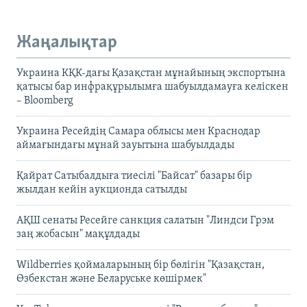
Жаңалықтар
Украина КҚК-дағы Қазақстан мұнайының экспортына
қатысы бар инфрақұрылымға шабуылдамауға келіскен
– Bloomberg
Украина Ресейдің Самара облысы мен Краснодар
аймағындағы мұнай зауытына шабуылдады
Қайрат Сатыбалдыға тиесілі "Байсат" базары бір
жылдан кейін аукционда сатылды
АҚШ сенаты Ресейге санкция салатын "Линдси Грэм
заң жобасын" мақұлдады
Wildberries қоймаларының бір бөлігін "Қазақстан,
Өзбекстан және Беларуське көшірмек"