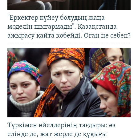
"Еркектер күйеу болудың жаңа
моделін шығармады". Қазақстанда
ажырасу қайта көбейді. Оған не себеп?
Түркімен әйелдерінің тағдыры: өз
елінде де, жат жерде де құқығы