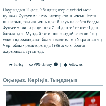
Наурыздың 11-дегі 9 балдық жер сілкінісі мен
цунами Фукусима атом электр станциясын істен
шығарып, радиацияның жайылуына себеп болды.
Фукусимадағы радиация 7-ші деңгейге жетті деп
бағаланды. Мұндай төтенше жағдай әлемдегі ең
үлкен ядролық апат болып есептелген Украинаның
Чернобыль реакторында 1986 жылы болған
жарылыста туған еді.
Бөлісу
VPN-сіз оқу
Follow us
Оқыңыз. Көріңіз. Тыңдаңыз