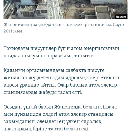
ЖАЗЫЛЫҢЫЗ
Жапонияның зақымданған атом электр станциясы. Сәуір
2011 жыл.
Басқа тілдерде
Токиодағы шерушілер бүгін атом энергиясының
пайдаланылуына наразылық танытты.
Қаланың орталығындағы саябақта шеруге
жиналған жүздеген адам ядролық энергетикаға
қарсы ұрандар айтты. Олар барлық атом электр
станцияларды жабуды талап етті.
Осыдан үш ай бұрын Жапонияда болған зілзала
мен цунамиден елдегі атом электр станциясы
зақымданып, әлемдегі ең үлкен ядролық
апаттардың біріне түрткі болған еді.