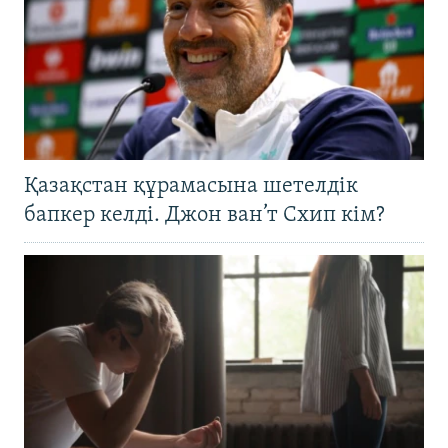
Қазақстан құрамасына шетелдік
бапкер келді. Джон ван’т Схип кім?