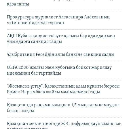
қаза тапты
Прокуратура журналист Александра Алёхованың
үкімін жеңілдетуді сұраған
АҚШ Кубаға қару жеткізуге қатысы бар адамдар мен
ұйымдарға санкция салды
Ұлыбритания Ресейдің алты банкіне санкция салды
UEFA 2030 жылғы әлем кубогына бойкот жариялау
идеясынан бас тартпайды
"Жосықсыз ұстау". Қазақстанның адам құқығы бюросы
Ермек Нарымбаев жайлы мәлімдеме жасады
Қазақстанда рақымшылықпен 1,5 мың адам қамаудан
босап шықты
Қазақстан мектептерінде ЖИ, цифрлық қауіпсіздік пән