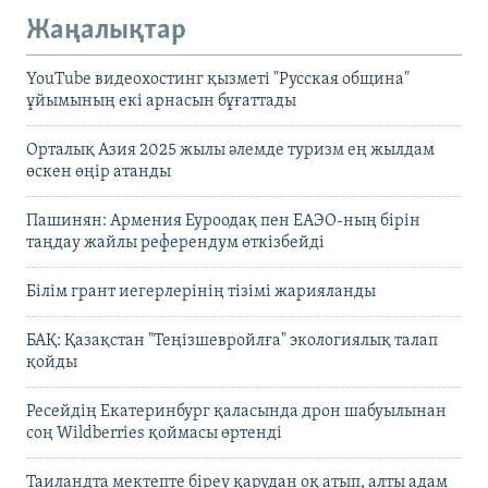
Жаңалықтар
YouTube видеохостинг қызметі "Русская община"
ұйымының екі арнасын бұғаттады
Орталық Азия 2025 жылы әлемде туризм ең жылдам
өскен өңір атанды
Пашинян: Армения Еуроодақ пен ЕАЭО-ның бірін
таңдау жайлы референдум өткізбейді
Білім грант иегерлерінің тізімі жарияланды
БАҚ: Қазақстан "Теңізшевройлға" экологиялық талап
қойды
Ресейдің Екатеринбург қаласында дрон шабуылынан
соң Wildberries қоймасы өртенді
Таиландта мектепте біреу қарудан оқ атып, алты адам