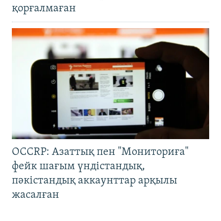
қорғалмаған
OCCRP: Азаттық пен "Мониториға"
фейк шағым үндістандық,
пәкістандық аккаунттар арқылы
жасалған