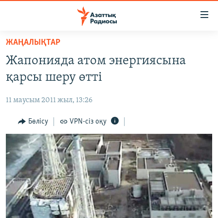
Accessibility
links
Skip
ЖАҢАЛЫҚТАР
to
ЖАҢАЛЫҚТАР
Жапонияда атом энергиясына
main
САЯСАТ
content
қарсы шеру өтті
AZATTYQTV
Skip
to
11 маусым 2011 жыл, 13:26
ҚАҢТАР ОҚИҒАСЫ
main
АДАМ ҚҰҚЫҚТАРЫ
Бөлісу
VPN-сіз оқу
Navigation
Skip
ӘЛЕУМЕТ
to
ӘЛЕМ
Search
АРНАЙЫ ЖОБАЛАР
Русский