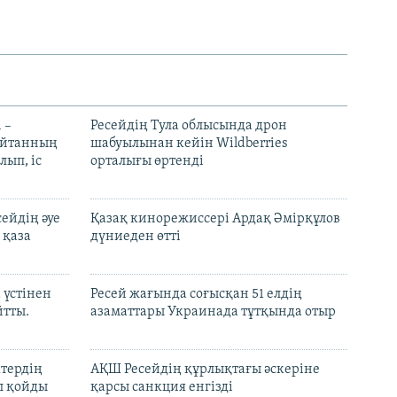
 –
Ресейдің Тула облысында дрон
шайтанның
шабуылынан кейін Wildberries
лып, іс
орталығы өртенді
ейдің әуе
Қазақ кинорежиссері Ардақ Әмірқұлов
 қаза
дүниеден өтті
 үстінен
Ресей жағында соғысқан 51 елдің
йтты.
азаматтары Украинада тұтқында отыр
ктердің
АҚШ Ресейдің құрлықтағы әскеріне
л қойды
қарсы санкция енгізді