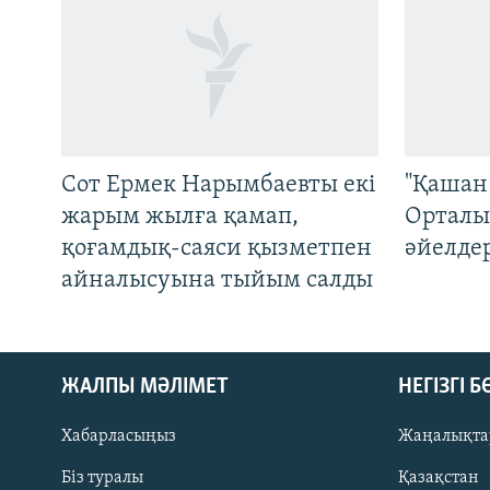
Сот Ермек Нарымбаевты екі
"Қашан 
жарым жылға қамап,
Орталы
қоғамдық-саяси қызметпен
әйелде
айналысуына тыйым салды
ЖАЛПЫ МӘЛІМЕТ
НЕГІЗГІ 
Хабарласыңыз
Жаңалықта
Біз туралы
Қазақстан