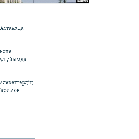
 Астанада
 және
бұл ұйымда
млекеттердің
Каримов