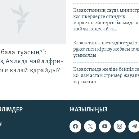
Қазақстанның сауда министр
кәсіпкерлерге отандық
маркетплейстерге басымдық
жайлы кеңес айтты
Қазақстанға шетелдіктерді 
рұқсатпен кіргізу жобасы та
бала туасың?":
ұсынылды
қ Азияда чайлдфри-
рге қалай қарайды?
Қазақстанда желіде бейпіл с
20-дан астам стример жауап
тартылған
БӨЛІМДЕР
ЖАЗЫЛЫҢЫЗ
р