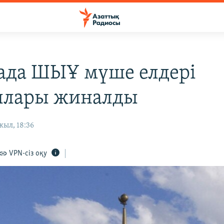
ада ШЫҰ мүше елдері
ылары жиналды
жыл, 18:36
VPN-сіз оқу