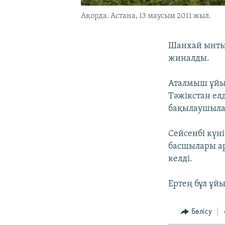
Ақорда. Астана, 13 маусым 2011 жыл.
Шанхай ынты
жиналды.
Аталмыш ұйым
Тәжікстан ел
бақылаушылар
Сейсенбі күн
басшылары ар
келді.
Ертең бұл ұй
Бөлісу