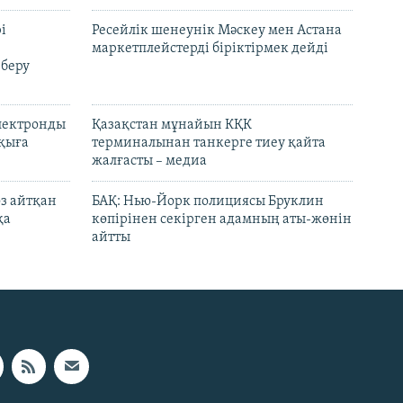
і
Ресейлік шенеунік Мәскеу мен Астана
маркетплейстерді біріктірмек дейді
 беру
электронды
Қазақстан мұнайын КҚК
лқыға
терминалынан танкерге тиеу қайта
жалғасты – медиа
өз айтқан
БАҚ: Нью-Йорк полициясы Бруклин
қа
көпірінен секірген адамның аты-жөнін
айтты