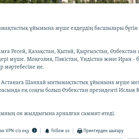
мақтастық ұйымына мүше елдердің басшылары бүгін
ға Ресей, Қазақстан, Қытай, Қырғызстан, Өзбекстан
дері мүше. Моңғолия, Пәкістан, Үндістан және Иран - 
 мәртебесіне ие.
і Астанаға Шанхай ынтымақтастық ұйымына мүше ме
асында ең соңғы болып Өзбекстан президенті Ислам 
ымның он жылдығына арналған саммит өтеді.
VPN-сіз оқу
Follow us
Принтерден шығару