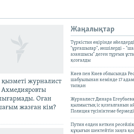
Жаңалықтар
Түркістан өңірінде әйелдерді
"ұрғашылар", әншілерді – "
азаншысы" деген тұрғын ұста
қозғалды
Киев пен Киев облысында Рес
шабуылынан кемінде 17 адам
 қызметі журналист
тапқан
 Ахмедияровты
шығармады. Оған
Журналист Динара Егеубаева
қылмыстық іс қозғалғанын а
шағым жазған кім?
Полиция түсініктеме бермеді
Путин елден кеткен ресейлі
құқығын шектейтін заңға қо