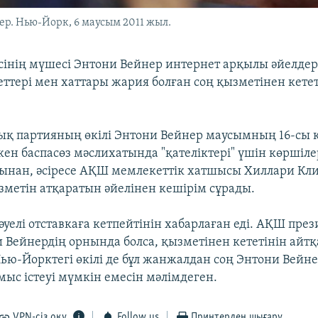
р. Нью-Йорк, 6 маусым 2011 жыл.
інің мүшесі Энтони Вейнер интернет арқылы әйелдер
еттері мен хаттары жария болған соң қызметінен кетет
қ партияның өкілі Энтони Вейнер маусымның 16-сы 
кен баспасөз мәслихатында "қателіктері" үшін көршіле
ынан, әсіресе АҚШ мемлекеттік хатшысы Хиллари К
зметін атқаратын әйелінен кешірім сұрады.
уелі отставкаға кетпейтінін хабарлаған еді. АҚШ през
 Вейнердің орнында болса, қызметінен кететінін айт
Нью-Йорктегі өкілі де бұл жанжалдан соң Энтони Вейн
мыс істеуі мүмкін емесін мәлімдеген.
VPN-сіз оқу
Follow us
Принтерден шығару