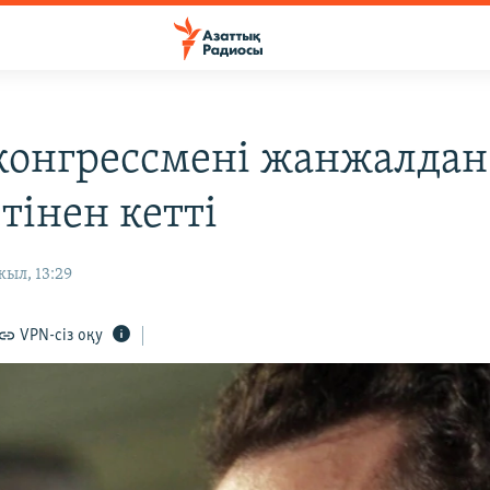
онгрессмені жанжалдан
тінен кетті
жыл, 13:29
VPN-сіз оқу