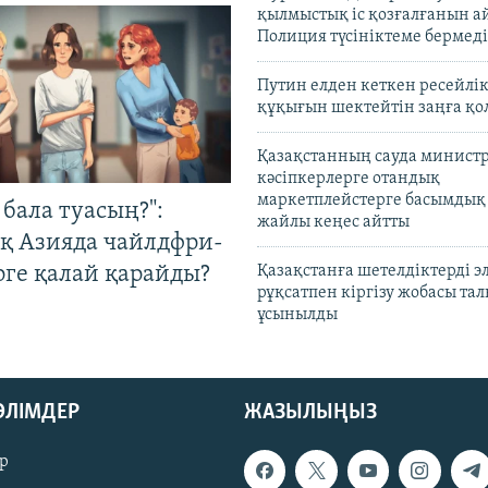
қылмыстық іс қозғалғанын а
Полиция түсініктеме бермеді
Путин елден кеткен ресейлі
құқығын шектейтін заңға қо
Қазақстанның сауда министр
кәсіпкерлерге отандық
маркетплейстерге басымдық
бала туасың?":
жайлы кеңес айтты
қ Азияда чайлдфри-
рге қалай қарайды?
Қазақстанға шетелдіктерді 
рұқсатпен кіргізу жобасы та
ұсынылды
БӨЛІМДЕР
ЖАЗЫЛЫҢЫЗ
р