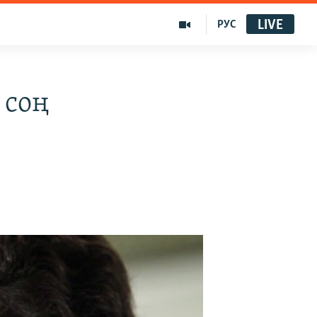
LIVE
РУС
 соң