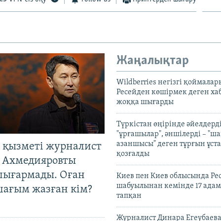
Жаңалықтар
Wildberries негізгі қоймала
Ресейден көшірмек деген ха
жоққа шығарды
Түркістан өңірінде әйелдерді
"ұрғашылар", әншілерді – "
азаншысы" деген тұрғын ұста
 қызметі журналист
қозғалды
 Ахмедияровты
шығармады. Оған
Киев пен Киев облысында Рес
шабуылынан кемінде 17 адам
шағым жазған кім?
тапқан
Журналист Динара Егеубаева