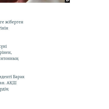
ге жіберген
інін
күні
рінен,
линтонның
иденті Барак
қан. АҚШ
ердің