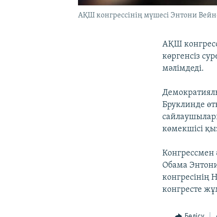
АҚШ конгрессінің мүшесі Энтони Вейне
АҚШ конгресс
көргенсіз сур
мәлімдеді.
Демократиялы
Бруклинде өт
сайлаушылар
көмекшісі қы
Конгрессмен ә
Обама Энтони
конгресінің 
конгресте жұ
Бөлісу