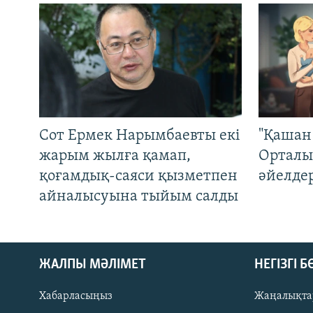
Сот Ермек Нарымбаевты екі
"Қашан 
жарым жылға қамап,
Орталы
қоғамдық-саяси қызметпен
әйелде
айналысуына тыйым салды
ЖАЛПЫ МӘЛІМЕТ
НЕГІЗГІ 
Хабарласыңыз
Жаңалықта