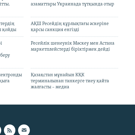
йтты.
азаматтары Украинада тұтқында отыр
ктердің
АҚШ Ресейдің құрлықтағы әскеріне
л қойды
қарсы санкция енгізді
і
Ресейлік шенеунік Мәскеу мен Астана
маркетплейстерді біріктірмек дейді
 беру
электронды
Қазақстан мұнайын КҚК
лқыға
терминалынан танкерге тиеу қайта
жалғасты – медиа