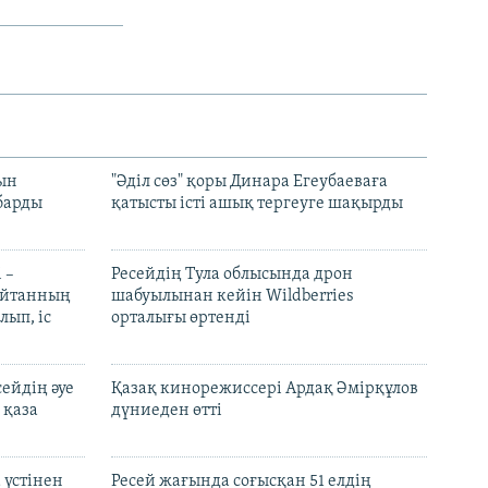
рын
"Әділ сөз" қоры Динара Егеубаеваға
барды
қатысты істі ашық тергеуге шақырды
 –
Ресейдің Тула облысында дрон
шайтанның
шабуылынан кейін Wildberries
лып, іс
орталығы өртенді
ейдің әуе
Қазақ кинорежиссері Ардақ Әмірқұлов
 қаза
дүниеден өтті
 үстінен
Ресей жағында соғысқан 51 елдің