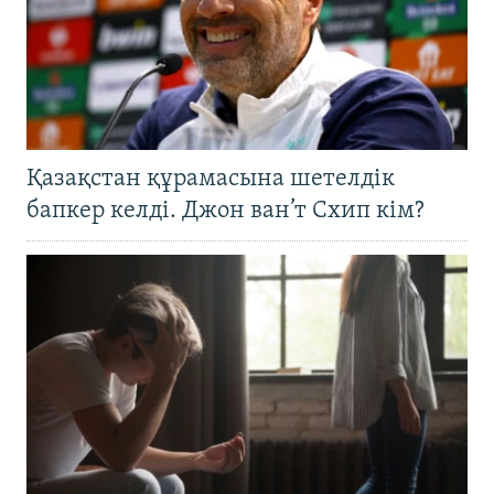
Қазақстан құрамасына шетелдік
бапкер келді. Джон ван’т Схип кім?