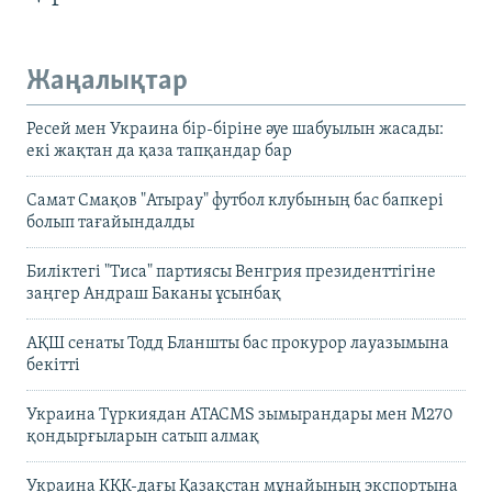
Жаңалықтар
Ресей мен Украина бір-біріне әуе шабуылын жасады:
екі жақтан да қаза тапқандар бар
Самат Смақов "Атырау" футбол клубының бас бапкері
болып тағайындалды
Биліктегі "Тиса" партиясы Венгрия президенттігіне
заңгер Андраш Баканы ұсынбақ
АҚШ сенаты Тодд Бланшты бас прокурор лауазымына
бекітті
Украина Түркиядан ATACMS зымырандары мен M270
қондырғыларын сатып алмақ
Украина КҚК-дағы Қазақстан мұнайының экспортына