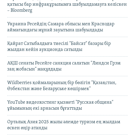
қатысы бар инфрақұрылымға шабуылдамауға келіскен
– Bloomberg
Украина Ресейдің Самара облысы мен Краснодар
аймағындағы мұнай зауытына шабуылдады
Қайрат Сатыбалдыға тиесілі "Байсат" базары бір
жылдан кейін аукционда сатылды
АҚШ сенаты Ресейге санкция салатын "Линдси Грэм
заң жобасын" мақұлдады
Wildberries қоймаларының бір бөлігін "Қазақстан,
Өзбекстан және Беларуське көшірмек"
YouTube видеохостинг қызметі "Русская община"
ұйымының екі арнасын бұғаттады
Орталық Азия 2025 жылы әлемде туризм ең жылдам
өскен өңір атанды