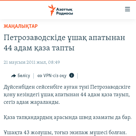
Accessibility
links
Skip
ЖАҢАЛЫҚТАР
to
ЖАҢАЛЫҚТАР
Петрозаводскіде ұшақ апатынан
main
САЯСАТ
content
44 адам қаза тапты
AZATTYQTV
Skip
to
21 маусым 2011 жыл, 08:49
ҚАҢТАР ОҚИҒАСЫ
main
АДАМ ҚҰҚЫҚТАРЫ
Бөлісу
VPN-сіз оқу
Navigation
Skip
ӘЛЕУМЕТ
Дүйсенбіден сейсенбіге ауған түні Петрозаводскіге
to
қону кезіндегі ұшақ апатынан 44 адам қаза тауып,
ӘЛЕМ
Search
сегіз адам жараланды.
АРНАЙЫ ЖОБАЛАР
Қаза тапқандардың арасында швед азаматы да бар.
Русский
Ұшақта 43 жолушы, тоғыз экипаж мүшесі болған.