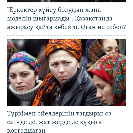
"Еркектер күйеу болудың жаңа
моделін шығармады". Қазақстанда
ажырасу қайта көбейді. Оған не себеп?
Түркімен әйелдерінің тағдыры: өз
елінде де, жат жерде де құқығы
қорғалмаған