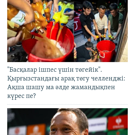
"Басқалар ішпес үшін төгейік".
Қырғызстандағы арақ төгу челленджі:
Ақша шашу ма әлде жамандықпен
күрес пе?