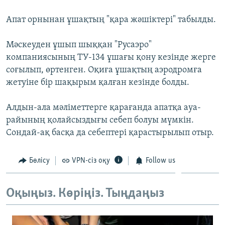
ЖАЗЫЛЫҢЫЗ
Апат орнынан ұшақтың "қара жәшіктері" табылды.
Мәскеуден ұшып шыққан "Русаэро"
Басқа тілдерде
компаниясының ТУ-134 ұшағы қону кезінде жерге
соғылып, өртенген. Оқиға ұшақтың аэродромға
жетуіне бір шақырым қалған кезінде болды.
Алдын-ала мәліметтерге қарағанда апатқа ауа-
райының қолайсыздығы себеп болуы мүмкін.
Сондай-ақ басқа да себептері қарастырылып отыр.
Бөлісу
VPN-сіз оқу
Follow us
Оқыңыз. Көріңіз. Тыңдаңыз