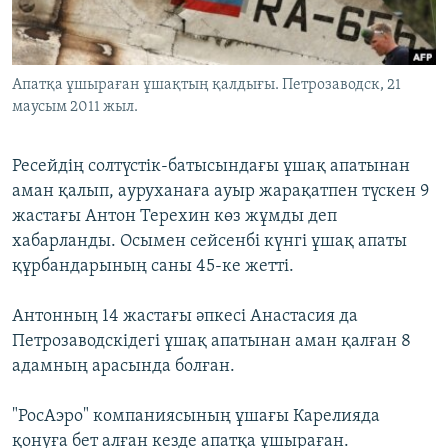
ЖАЗЫЛЫҢЫЗ
Апатқа ұшыраған ұшақтың қалдығы. Петрозаводск, 21
маусым 2011 жыл.
Басқа тілдерде
Ресейдің солтүстік-батысындағы ұшақ апатынан
аман қалып, ауруханаға ауыр жарақатпен түскен 9
жастағы Антон Терехин көз жұмды деп
хабарланды. Осымен сейсенбі күнгі ұшақ апаты
құрбандарының саны 45-ке жетті.
Антонның 14 жастағы әпкесі Анастасия да
Петрозаводскідегі ұшақ апатынан аман қалған 8
адамның арасында болған.
"РосАэро" компаниясының ұшағы Карелияда
қонуға бет алған кезде апатқа ұшыраған.