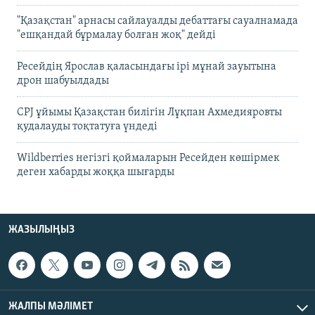
"Қазақстан" арнасы сайлауалды дебаттағы сауалнамада
"ешқандай бұрмалау болған жоқ" дейді
Ресейдің Ярослав қаласындағы ірі мұнай зауытына
дрон шабуылдады
CPJ ұйымы Қазақстан билігін Лұқпан Ахмедияровты
қудалауды тоқтатуға үндеді
Wildberries негізгі қоймаларын Ресейден көшірмек
деген хабарды жоққа шығарды
ЖАЗЫЛЫҢЫЗ
ЖАЛПЫ МӘЛІМЕТ