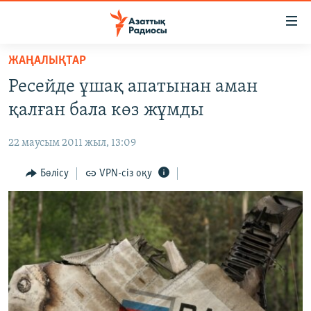
Accessibility
links
Skip
ЖАҢАЛЫҚТАР
to
ЖАҢАЛЫҚТАР
Ресейде ұшақ апатынан аман
main
САЯСАТ
content
қалған бала көз жұмды
AZATTYQTV
Skip
to
22 маусым 2011 жыл, 13:09
ҚАҢТАР ОҚИҒАСЫ
main
АДАМ ҚҰҚЫҚТАРЫ
Бөлісу
VPN-сіз оқу
Navigation
Skip
ӘЛЕУМЕТ
to
ӘЛЕМ
Search
АРНАЙЫ ЖОБАЛАР
Русский