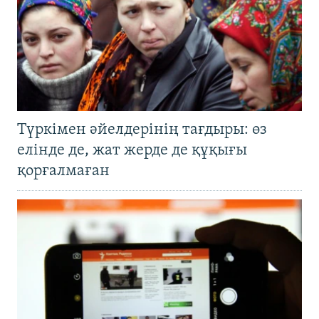
Түркімен әйелдерінің тағдыры: өз
елінде де, жат жерде де құқығы
қорғалмаған