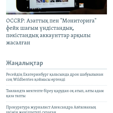
OCCRP: Азаттық пен "Мониториға"
фейк шағым үндістандық,
пәкістандық аккаунттар арқылы
жасалған
Жаңалықтар
Ресейдің Екатеринбург қаласында дрон шабуылынан
соң Wildberries қоймасы өртенді
Таиландта мектепте біреу қарудан оқ атып, алты адам
қаза тапты
Прокуратура журналист Александра Алёхованың
үкімін жеңілдетуді сұраған