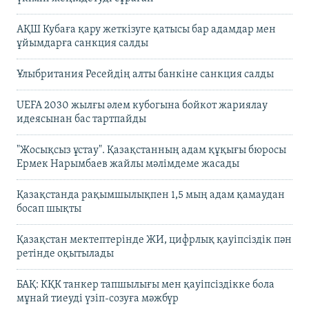
АҚШ Кубаға қару жеткізуге қатысы бар адамдар мен
ұйымдарға санкция салды
Ұлыбритания Ресейдің алты банкіне санкция салды
UEFA 2030 жылғы әлем кубогына бойкот жариялау
идеясынан бас тартпайды
"Жосықсыз ұстау". Қазақстанның адам құқығы бюросы
Ермек Нарымбаев жайлы мәлімдеме жасады
Қазақстанда рақымшылықпен 1,5 мың адам қамаудан
босап шықты
Қазақстан мектептерінде ЖИ, цифрлық қауіпсіздік пән
ретінде оқытылады
БАҚ: КҚК танкер тапшылығы мен қауіпсіздікке бола
мұнай тиеуді үзіп-созуға мәжбүр