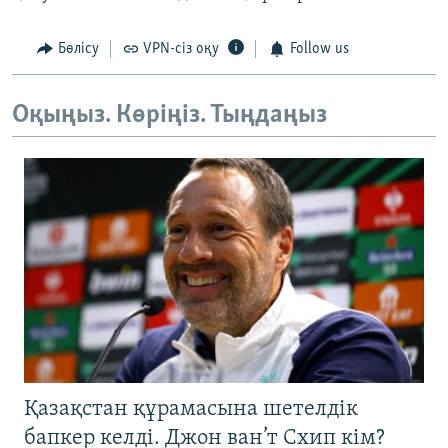
Бөлісу
VPN-сіз оқу
Follow us
Оқыңыз. Көріңіз. Тыңдаңыз
Қазақстан құрамасына шетелдік
бапкер келді. Джон ван’т Схип кім?