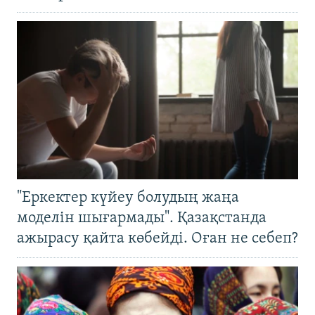
"Еркектер күйеу болудың жаңа
моделін шығармады". Қазақстанда
ажырасу қайта көбейді. Оған не себеп?