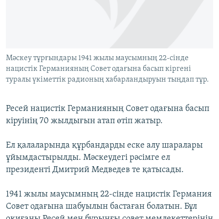
ЖАЗЫЛЫҢЫЗ
Басқа тілдерде
Мәскеу тұрғындары 1941 жылы маусымның 22-сінде
нацистік Германияның Совет одағына басып кіргені
туралы үкіметтік радионың хабарландыруын тыңдап тұр.
Ресей нацистік Германияның Совет одағына басып
кіруінің 70 жылдығын атап өтіп жатыр.
Ел қалаларында құрбандарды еске алу шаралары
ұйымдастырылды. Мәскеудегі рәсімге ел
президенті Дмитрий Медведев те қатысады.
1941 жылы маусымның 22-сінде нацистік Германия
Совет одағына шабуылын бастаған болатын. Бұл
оқиғаны Ресей мен бұрынғы совет мемлекеттерінің