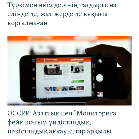
Түркімен әйелдерінің тағдыры: өз
елінде де, жат жерде де құқығы
қорғалмаған
OCCRP: Азаттық пен "Мониториға"
фейк шағым үндістандық,
пәкістандық аккаунттар арқылы