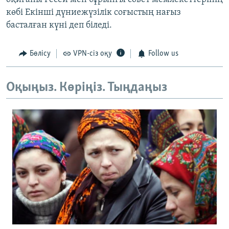
көбі Екінші дүниежүзілік соғыстың нағыз
басталған күні деп біледі.
Бөлісу
VPN-сіз оқу
Follow us
Оқыңыз. Көріңіз. Тыңдаңыз