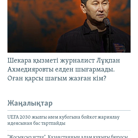
Шекара қызметі журналист Лұқпан
Ахмедияровты елден шығармады.
Оған қарсы шағым жазған кім?
Жаңалықтар
UEFA 2030 жылғы әлем кубогына бойкот жариялау
идеясынан бас тартпайды
"Жосықсыз ұстау". Қазақстанның адам құқығы бюросы