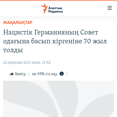
Accessibility
links
Skip
ЖАҢАЛЫҚТАР
to
ЖАҢАЛЫҚТАР
Нацистік Германияның Совет
main
САЯСАТ
content
одағына басып кіргеніне 70 жыл
AZATTYQTV
Skip
толды
to
ҚАҢТАР ОҚИҒАСЫ
main
22 маусым 2011 жыл, 13:52
АДАМ ҚҰҚЫҚТАРЫ
Navigation
Skip
Бөлісу
VPN-сіз оқу
ӘЛЕУМЕТ
to
ӘЛЕМ
Search
АРНАЙЫ ЖОБАЛАР
Русский