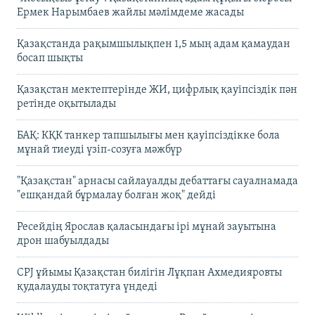
Ермек Нарымбаев жайлы мәлімдеме жасады
Қазақстанда рақымшылықпен 1,5 мың адам қамаудан
босап шықты
Қазақстан мектептерінде ЖИ, цифрлық қауіпсіздік пән
ретінде оқытылады
БАҚ: КҚК танкер тапшылығы мен қауіпсіздікке бола
мұнай тиеуді үзіп-созуға мәжбүр
"Қазақстан" арнасы сайлауалды дебаттағы сауалнамада
"ешқандай бұрмалау болған жоқ" дейді
Ресейдің Ярослав қаласындағы ірі мұнай зауытына
дрон шабуылдады
CPJ ұйымы Қазақстан билігін Лұқпан Ахмедияровты
қудалауды тоқтатуға үндеді