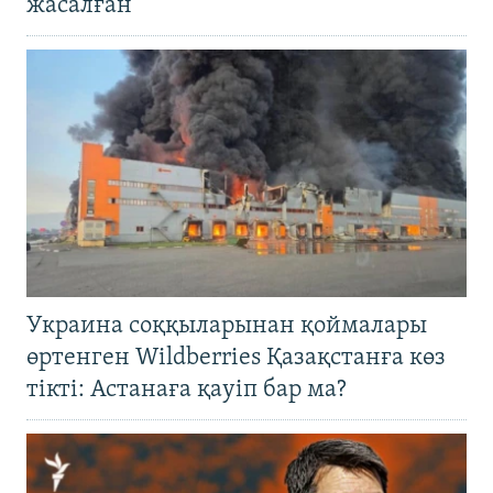
жасалған
Украина соққыларынан қоймалары
өртенген Wildberries Қазақстанға көз
тікті: Астанаға қауіп бар ма?