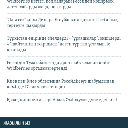
Wildberries негізгі қоймаларын Ресейден көшірмек
деген хабарды жоққа шығарды
"Әділ сөз" қоры Динара Егеубаеваға қатысты істі ашық
тергеуге шақырды
Түркістан өңірінде әйелдерді – "ұрғашылар", әншілерді
– "шайтанның жаршысы" деген тұрғын ұсталып, іс
қозғалды
Ресейдің Тула облысында дрон шабуылынан кейін
Wildberries орталығы өртенді
Киев пен Киев облысында Ресейдің әуе шабуылынан
кемінде 17 адам қаза тапқан
Қазақ кинорежиссері Ардақ Әмірқұлов дүниеден өтті
ЖАЗЫЛЫҢЫЗ