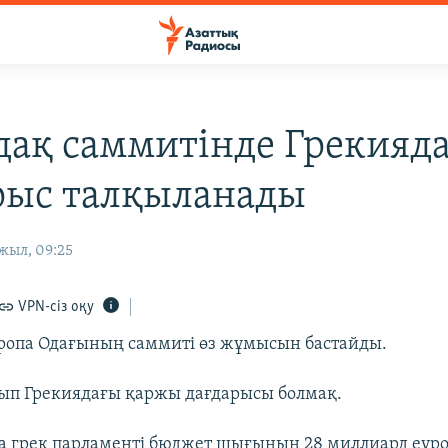
дақ саммитінде Грекияд
рыс талқыланады
жыл, 09:25
VPN-сіз оқу
ропа Одағының саммиті өз жұмысын бастайды.
рып Грекиядағы қаржы дағдарысы болмақ.
а грек парламенті бюджет шығынын 28 миллиард еуро