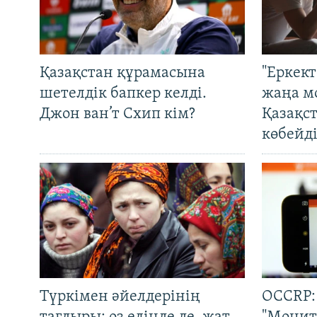
Қазақстан құрамасына
"Еркек
шетелдік бапкер келді.
жаңа м
Джон ван’т Схип кім?
Қазақс
көбейді
Түркімен әйелдерінің
OCCRP: