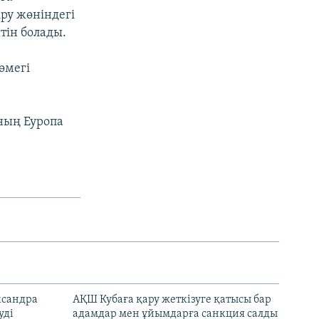
ру жөніндегі
тін болады.
өмегі
ның Еуропа
ксандра
АҚШ Кубаға қару жеткізуге қатысы бар
уді
адамдар мен ұйымдарға санкция салды