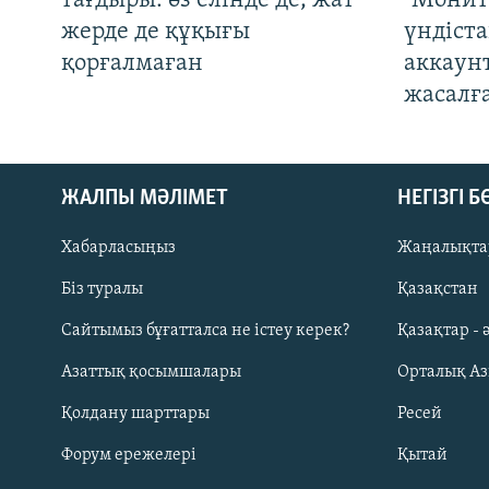
тағдыры: өз елінде де, жат
"Монит
жерде де құқығы
үндіст
қорғалмаған
аккаун
жасалғ
ЖАЛПЫ МӘЛІМЕТ
НЕГІЗГІ 
Хабарласыңыз
Жаңалықта
Біз туралы
Қазақстан
Русский
Сайтымыз бұғатталса не істеу керек?
Қазақтар - 
Азаттық қосымшалары
Орталық А
ЖАЗЫЛЫҢЫЗ
Қолдану шарттары
Ресей
Форум ережелері
Қытай