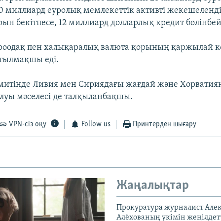
0 миллиард еуролық мемлекеттік активті жекешеленді
рын бекітпесе, 12 миллиард долларлық кредит бөлінбей
роодақ пен халықаралық валюта қорының қаржылай к
атылмақшы еді.
митінде Ливия мен Сириядағы жағдай және Хорватия
луы мәселесі де талқыланбақшы.
VPN-сіз оқу
Follow us
Принтерден шығару
Жаңалықтар
Прокуратура журналист Але
Алёхованың үкімін жеңілдет