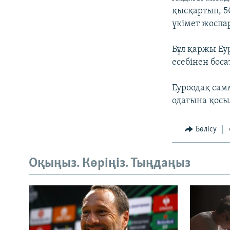
қысқартып, 5
үкімет жоспа
Бұл қаржы Еу
есебінен бос
Еуроодақ сам
одағына қосы
Бөлісу
Оқыңыз. Көріңіз. Тыңдаңыз