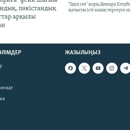
ориға" фейк шағым
"Әділ сөз" қоры Динара Егеуб
андық, пәкістандық
қатысты істі ашық тергеуге
ттар арқылы
ан
БӨЛІМДЕР
ЖАЗЫЛЫҢЫЗ
р
әлемде
зия