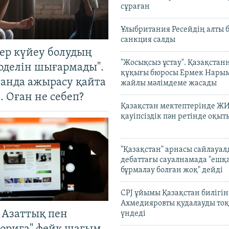
сұраған
Ұлыбритания Ресейдің алты 
санкция салды
тер күйеу болудың
"Жосықсыз ұстау". Қазақста
оделін шығармады".
құқығы бюросы Ермек Нары
танда ажырасу қайта
жайлы мәлімдеме жасады
. Оған не себеп?
Қазақстан мектептерінде Ж
қауіпсіздік пән ретінде оқы
"Қазақстан" арнасы сайлауа
дебаттағы сауалнамада "ешқ
бұрмалау болған жоқ" дейді
CPJ ұйымы Қазақстан билігі
Ахмедияровты қудалауды тоқ
 Азаттық пен
үндеді