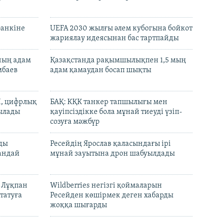
банкіне
UEFA 2030 жылғы әлем кубогына бойкот
жариялау идеясынан бас тартпайды
нның адам
Қазақстанда рақымшылықпен 1,5 мың
мбаев
адам қамаудан босап шықты
И, цифрлық
БАҚ: КҚК танкер тапшылығы мен
тылады
қауіпсіздікке бола мұнай тиеуді үзіп-
созуға мәжбүр
лды
Ресейдің Ярослав қаласындағы ірі
андай
мұнай зауытына дрон шабуылдады
н Лұқпан
Wildberries негізгі қоймаларын
татуға
Ресейден көшірмек деген хабарды
жоққа шығарды