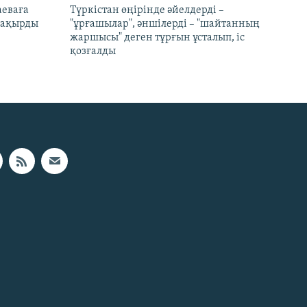
аеваға
Түркістан өңірінде әйелдерді –
 шақырды
"ұрғашылар", әншілерді – "шайтанның
жаршысы" деген тұрғын ұсталып, іс
қозғалды