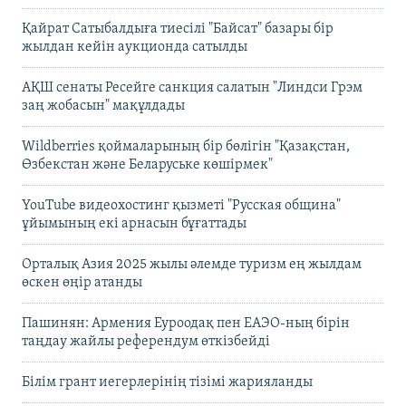
Қайрат Сатыбалдыға тиесілі "Байсат" базары бір
жылдан кейін аукционда сатылды
АҚШ сенаты Ресейге санкция салатын "Линдси Грэм
заң жобасын" мақұлдады
Wildberries қоймаларының бір бөлігін "Қазақстан,
Өзбекстан және Беларуське көшірмек"
YouTube видеохостинг қызметі "Русская община"
ұйымының екі арнасын бұғаттады
Орталық Азия 2025 жылы әлемде туризм ең жылдам
өскен өңір атанды
Пашинян: Армения Еуроодақ пен ЕАЭО-ның бірін
таңдау жайлы референдум өткізбейді
Білім грант иегерлерінің тізімі жарияланды