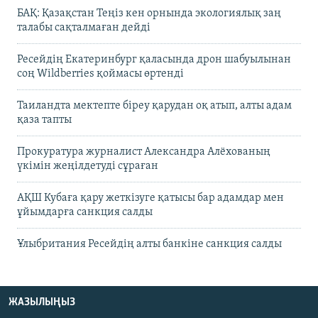
БАҚ: Қазақстан Теңіз кен орнында экологиялық заң
талабы сақталмаған дейді
Ресейдің Екатеринбург қаласында дрон шабуылынан
соң Wildberries қоймасы өртенді
Таиландта мектепте біреу қарудан оқ атып, алты адам
қаза тапты
Прокуратура журналист Александра Алёхованың
үкімін жеңілдетуді сұраған
АҚШ Кубаға қару жеткізуге қатысы бар адамдар мен
ұйымдарға санкция салды
Ұлыбритания Ресейдің алты банкіне санкция салды
ЖАЗЫЛЫҢЫЗ