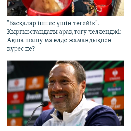
"Басқалар ішпес үшін төгейік".
Қырғызстандағы арақ төгу челленджі:
Ақша шашу ма әлде жамандықпен
күрес пе?