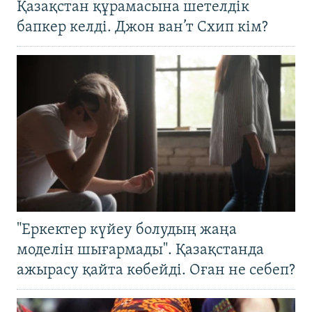
Қазақстан құрамасына шетелдік
бапкер келді. Джон ван’т Схип кім?
"Еркектер күйеу болудың жаңа
моделін шығармады". Қазақстанда
ажырасу қайта көбейді. Оған не себеп?