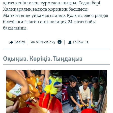
қағаз кепіл төлеп, түрмеден шықты. Содан бері
Халықаралық валюта қорының басшысы
Манхэттенде үйқамақта отыр. Қолына электронды
білезік кигізілген оны полиция 24 сағат бойы
бақылайды.
Бөлісу
VPN-сіз оқу
Follow us
Оқыңыз. Көріңіз. Тыңдаңыз