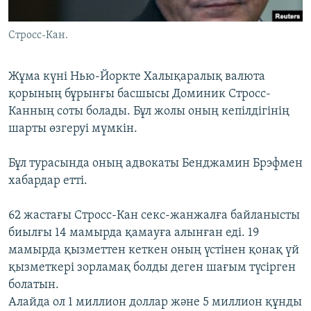
ЖАЗЫЛЫҢЫЗ
Cтроcс-Кан.
Жұма күні Нью-Йоркте Халықаралық валюта
Басқа тілдерде
қорының бұрынғы басшысы Доминик Стросс-
Канның соты болады. Бұл жолы оның кепілдігінің
шарты өзгеруі мүмкін.
Бұл турасында оның адвокаты Бенджамин Брэфмен
хабардар етті.
62 жастағы Стросс-Кан секс-жанжалға байланысты
биылғы 14 мамырда қамауға алынған еді. 19
мамырда қызметтен кеткен оның үстінен қонақ үй
қызметкері зорламақ болды деген шағым түсірген
болатын.
Алайда ол 1 миллион доллар және 5 миллион құнды