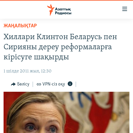
Accessibility
links
Skip
ЖАҢАЛЫҚТАР
to
ЖАҢАЛЫҚТАР
Хиллари Клинтон Беларусь пен
main
САЯСАТ
content
Сирияны дереу реформаларға
AZATTYQTV
Skip
кірісуге шақырды
to
ҚАҢТАР ОҚИҒАСЫ
main
1 шілде 2011 жыл, 12:30
АДАМ ҚҰҚЫҚТАРЫ
Navigation
Skip
Бөлісу
VPN-сіз оқу
ӘЛЕУМЕТ
to
ӘЛЕМ
Search
АРНАЙЫ ЖОБАЛАР
Русский