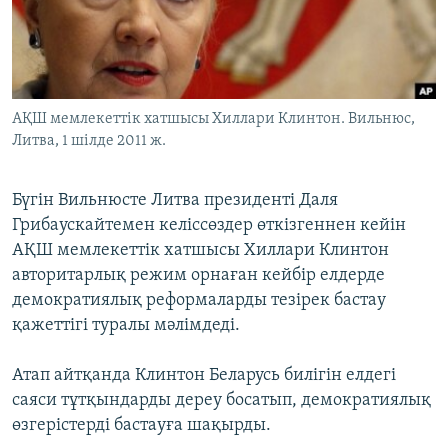
ЖАЗЫЛЫҢЫЗ
Басқа тілдерде
АҚШ мемлекеттік хатшысы Хиллари Клинтон. Вильнюс,
Литва, 1 шілде 2011 ж.
Бүгін Вильнюсте Литва президенті Даля
Грибаускайтемен келіссөздер өткізгеннен кейін
АҚШ мемлекеттік хатшысы Хиллари Клинтон
авторитарлық режим орнаған кейбір елдерде
демократиялық реформаларды тезірек бастау
қажеттігі туралы мәлімдеді.
Атап айтқанда Клинтон Беларусь билігін елдегі
саяси тұтқындарды дереу босатып, демократиялық
өзгерістерді бастауға шақырды.