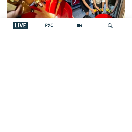
LIVE
РУС
"Басқалар ішпес үшін төгейік".
Қырғызстандағы арақ төгу челленджі:
İздеу
Ақша шашу ма әлде жамандықпен
күрес пе?