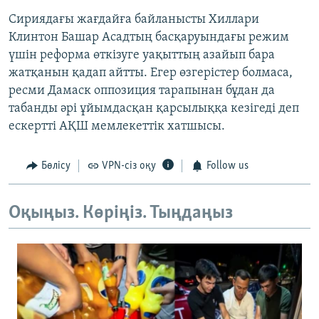
Сириядағы жағдайға байланысты Хиллари
Клинтон Башар Асадтың басқаруындағы режим
үшін реформа өткізуге уақыттың азайып бара
жатқанын қадап айтты. Егер өзгерістер болмаса,
ресми Дамаск оппозиция тарапынан бұдан да
табанды әрі ұйымдасқан қарсылыққа кезігеді деп
ескертті АҚШ мемлекеттік хатшысы.
Бөлісу
VPN-сіз оқу
Follow us
Оқыңыз. Көріңіз. Тыңдаңыз