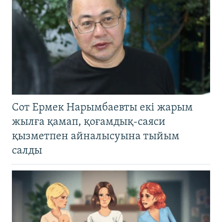
Сот Ермек Нарымбаевты екі жарым
жылға қамап, қоғамдық-саяси
қызметпен айналысуына тыйым
салды