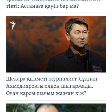
тікті: Астанаға қауіп бар ма?
Шекара қызметі журналист Лұқпан
Ахмедияровты елден шығармады.
Оған қарсы шағым жазған кім?