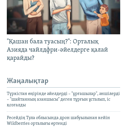
"Қашан бала туасың?": Орталық
Азияда чайлдфри-әйелдерге қалай
қарайды?
Жаңалықтар
Түркістан өңірінде әйелдерді – "ұрғашылар", әншілерді
– "шайтанның азаншысы" деген тұрғын ұсталып, іс
қозғалды
Ресейдің Тула облысында дрон шабуылынан кейін
Wildberries орталығы өртенді