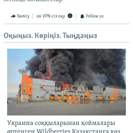
Бөлісу
VPN-сіз оқу
Follow us
Оқыңыз. Көріңіз. Тыңдаңыз
Украина соққыларынан қоймалары
өртенген Wildberries Қазақстанға көз