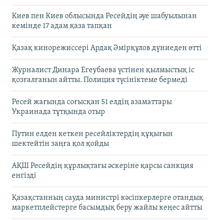
Киев пен Киев облысында Ресейдің әуе шабуылынан
кемінде 17 адам қаза тапқан
Қазақ кинорежиссері Ардақ Әмірқұлов дүниеден өтті
Журналист Динара Егеубаева үстінен қылмыстық іс
қозғалғанын айтты. Полиция түсініктеме бермеді
Ресей жағында соғысқан 51 елдің азаматтары
Украинада тұтқында отыр
Путин елден кеткен ресейліктердің құқығын
шектейтін заңға қол қойды
АҚШ Ресейдің құрлықтағы әскеріне қарсы санкция
енгізді
Қазақстанның сауда министрі кәсіпкерлерге отандық
маркетплейстерге басымдық беру жайлы кеңес айтты