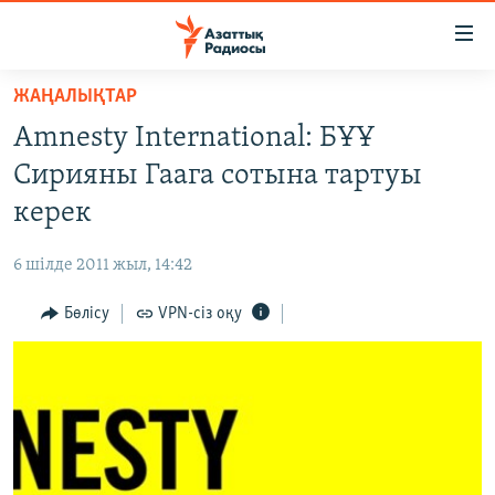
Accessibility
links
Skip
ЖАҢАЛЫҚТАР
to
ЖАҢАЛЫҚТАР
Amnesty International: БҰҰ
main
САЯСАТ
content
Сирияны Гаага сотына тартуы
AZATTYQTV
Skip
керек
to
ҚАҢТАР ОҚИҒАСЫ
main
6 шілде 2011 жыл, 14:42
АДАМ ҚҰҚЫҚТАРЫ
Navigation
Skip
Бөлісу
VPN-сіз оқу
ӘЛЕУМЕТ
to
ӘЛЕМ
Search
АРНАЙЫ ЖОБАЛАР
Русский