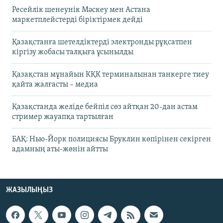
Ресейлік шенеунік Мәскеу мен Астана
маркетплейстерді біріктірмек дейді
Қазақстанға шетелдіктерді электронды рұқсатпен
кіргізу жобасы талқыға ұсынылды
Қазақстан мұнайын КҚК терминалынан танкерге тиеу
қайта жалғасты – медиа
Қазақстанда желіде бейпіл сөз айтқан 20-дан астам
стример жауапқа тартылған
БАҚ: Нью-Йорк полициясы Бруклин көпірінен секірген
адамның аты-жөнін айтты
ЖАЗЫЛЫҢЫЗ