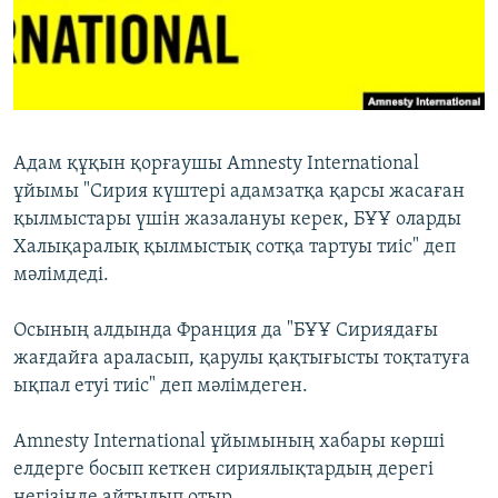
ЖАЗЫЛЫҢЫЗ
Басқа тілдерде
Адам құқын қорғаушы Amnesty International
ұйымы "Сирия күштері адамзатқа қарсы жасаған
қылмыстары үшін жазалануы керек, БҰҰ оларды
Халықаралық қылмыстық сотқа тартуы тиіс" деп
мәлімдеді.
Осының алдында Франция да "БҰҰ Сириядағы
жағдайға араласып, қарулы қақтығысты тоқтатуға
ықпал етуі тиіс" деп мәлімдеген.
Amnesty International ұйымының хабары көрші
елдерге босып кеткен сириялықтардың дерегі
негізінде айтылып отыр.