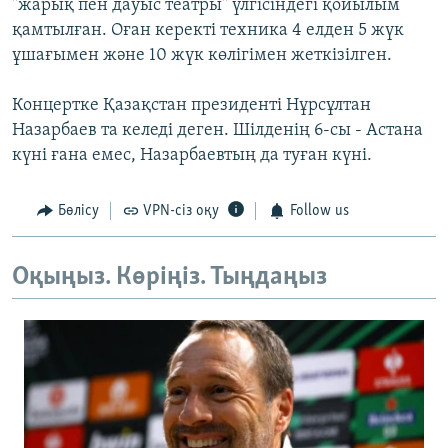
"жарық пен дауыс театры" үлгісіндегі қойылым
қамтылған. Оған керекті техника 4 елден 5 жүк
ұшағымен және 10 жүк көлігімен жеткізілген.
Концертке Қазақстан президенті Нұрсұлтан
Назарбаев та келеді деген. Шілденің 6-сы - Астана
күні ғана емес, Назарбаевтың да туған күні.
Бөлісу
VPN-сіз оқу
Follow us
Оқыңыз. Көріңіз. Тыңдаңыз