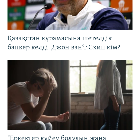
Қазақстан құрамасына шетелдік
бапкер келді. Джон ван’т Схип кім?
"Еркектер күйеу болудың жаңа