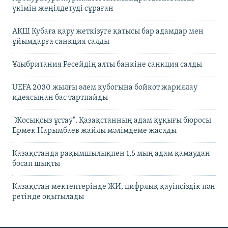
үкімін жеңілдетуді сұраған
АҚШ Кубаға қару жеткізуге қатысы бар адамдар мен
ұйымдарға санкция салды
Ұлыбритания Ресейдің алты банкіне санкция салды
UEFA 2030 жылғы әлем кубогына бойкот жариялау
идеясынан бас тартпайды
"Жосықсыз ұстау". Қазақстанның адам құқығы бюросы
Ермек Нарымбаев жайлы мәлімдеме жасады
Қазақстанда рақымшылықпен 1,5 мың адам қамаудан
босап шықты
Қазақстан мектептерінде ЖИ, цифрлық қауіпсіздік пән
ретінде оқытылады