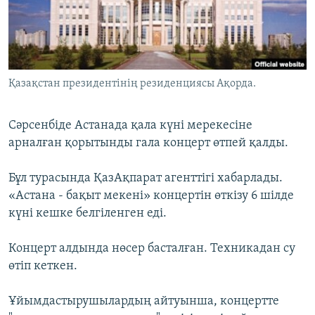
ЖАЗЫЛЫҢЫЗ
Басқа тілдерде
Қазақстан президентінің резиденциясы Ақорда.
Cәрсенбіде Астанада қала күні мерекесіне
арналған қорытынды гала концерт өтпей қалды.
Бұл турасында ҚазАқпарат агенттігі хабарлады.
«Астана - бақыт мекені» концертін өткізу 6 шілде
күні кешке белгіленген еді.
Концерт алдында нөсер басталған. Техникадан су
өтіп кеткен.
Ұйымдастырушылардың айтуынша, концертте