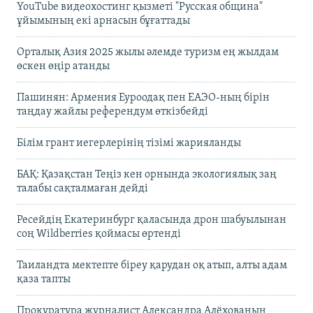
YouTube видеохостинг қызметі "Русская община"
ұйымының екі арнасын бұғаттады
Орталық Азия 2025 жылы әлемде туризм ең жылдам
өскен өңір атанды
Пашинян: Армения Еуроодақ пен ЕАЭО-ның бірін
таңдау жайлы референдум өткізбейді
Білім грант иегерлерінің тізімі жарияланды
БАҚ: Қазақстан Теңіз кен орнында экологиялық заң
талабы сақталмаған дейді
Ресейдің Екатеринбург қаласында дрон шабуылынан
соң Wildberries қоймасы өртенді
Таиландта мектепте біреу қарудан оқ атып, алты адам
қаза тапты
Прокуратура журналист Александра Алёхованың