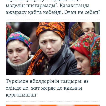
моделін шығармады". Қазақстанда
ажырасу қайта көбейді. Оған не себеп?
Түркімен әйелдерінің тағдыры: өз
елінде де, жат жерде де құқығы
қорғалмаған