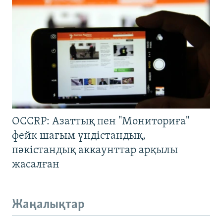
OCCRP: Азаттық пен "Мониториға"
фейк шағым үндістандық,
пәкістандық аккаунттар арқылы
жасалған
Жаңалықтар