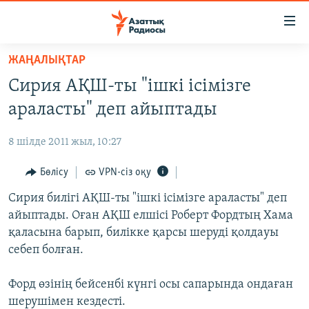
Accessibility
links
Skip
ЖАҢАЛЫҚТАР
to
ЖАҢАЛЫҚТАР
Сирия АҚШ-ты "ішкі ісімізге
main
САЯСАТ
content
араласты" деп айыптады
AZATTYQTV
Skip
to
8 шілде 2011 жыл, 10:27
ҚАҢТАР ОҚИҒАСЫ
main
АДАМ ҚҰҚЫҚТАРЫ
Бөлісу
VPN-сіз оқу
Navigation
Skip
ӘЛЕУМЕТ
Сирия билігі АҚШ-ты "ішкі ісімізге араласты" деп
to
айыптады. Оған АҚШ елшісі Роберт Фордтың Хама
ӘЛЕМ
Search
қаласына барып, билікке қарсы шеруді қолдауы
АРНАЙЫ ЖОБАЛАР
себеп болған.
Русский
Форд өзінің бейсенбі күнгі осы сапарында ондаған
шерушімен кездесті.