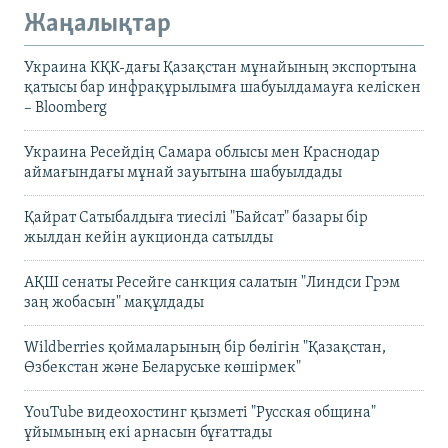
Жаңалықтар
Украина КҚК-дағы Қазақстан мұнайының экспортына
қатысы бар инфрақұрылымға шабуылдамауға келіскен
– Bloomberg
Украина Ресейдің Самара облысы мен Краснодар
аймағындағы мұнай зауытына шабуылдады
Қайрат Сатыбалдыға тиесілі "Байсат" базары бір
жылдан кейін аукционда сатылды
АҚШ сенаты Ресейге санкция салатын "Линдси Грэм
заң жобасын" мақұлдады
Wildberries қоймаларының бір бөлігін "Қазақстан,
Өзбекстан және Беларуське көшірмек"
YouTube видеохостинг қызметі "Русская община"
ұйымының екі арнасын бұғаттады