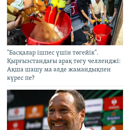
"Басқалар ішпес үшін төгейік".
Қырғызстандағы арақ төгу челленджі:
Ақша шашу ма әлде жамандықпен
күрес пе?