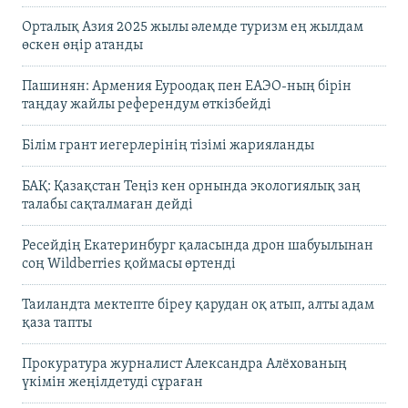
Орталық Азия 2025 жылы әлемде туризм ең жылдам
өскен өңір атанды
Пашинян: Армения Еуроодақ пен ЕАЭО-ның бірін
таңдау жайлы референдум өткізбейді
Білім грант иегерлерінің тізімі жарияланды
БАҚ: Қазақстан Теңіз кен орнында экологиялық заң
талабы сақталмаған дейді
Ресейдің Екатеринбург қаласында дрон шабуылынан
соң Wildberries қоймасы өртенді
Таиландта мектепте біреу қарудан оқ атып, алты адам
қаза тапты
Прокуратура журналист Александра Алёхованың
үкімін жеңілдетуді сұраған