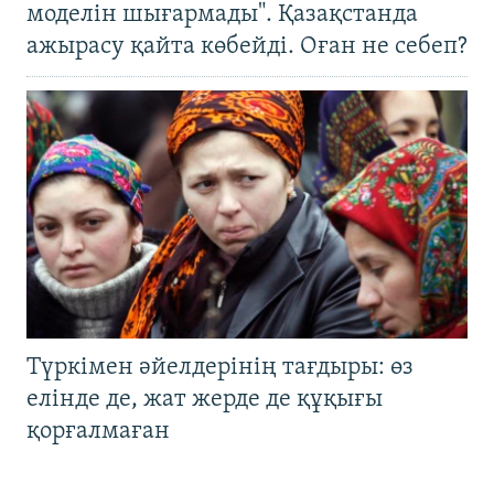
моделін шығармады". Қазақстанда
ажырасу қайта көбейді. Оған не себеп?
Түркімен әйелдерінің тағдыры: өз
елінде де, жат жерде де құқығы
қорғалмаған