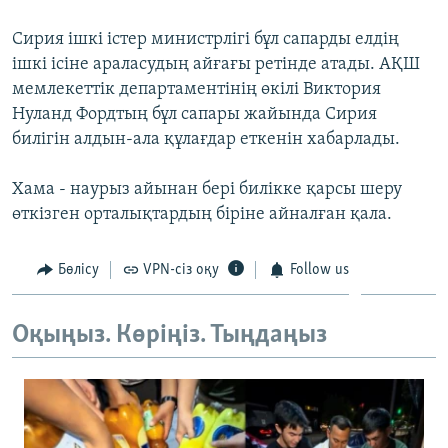
ЖАЗЫЛЫҢЫЗ
Сирия ішкі істер министрлігі бұл сапарды елдің
ішкі ісіне араласудың айғағы ретінде атады. АҚШ
мемлекеттік департаментінің өкілі Виктория
Басқа тілдерде
Нуланд Фордтың бұл сапары жайында Сирия
билігін алдын-ала құлағдар еткенін хабарлады.
Хама - наурыз айынан бері билікке қарсы шеру
өткізген орталықтардың біріне айналған қала.
Бөлісу
VPN-сіз оқу
Follow us
Оқыңыз. Көріңіз. Тыңдаңыз