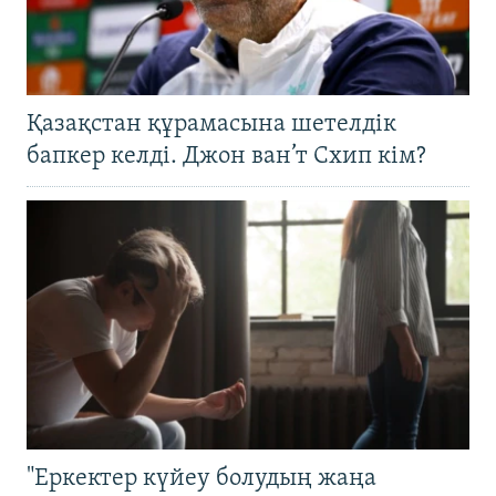
Қазақстан құрамасына шетелдік
бапкер келді. Джон ван’т Схип кім?
"Еркектер күйеу болудың жаңа