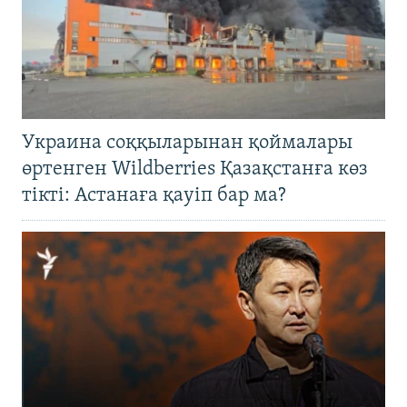
Украина соққыларынан қоймалары
өртенген Wildberries Қазақстанға көз
тікті: Астанаға қауіп бар ма?