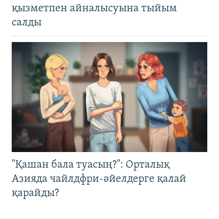
қызметпен айналысуына тыйым
салды
"Қашан бала туасың?": Орталық
Азияда чайлдфри-әйелдерге қалай
қарайды?