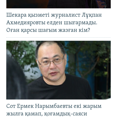
Шекара қызметі журналист Лұқпан
Ахмедияровты елден шығармады.
Оған қарсы шағым жазған кім?
Сот Ермек Нарымбаевты екі жарым
жылға қамап, қоғамдық-саяси