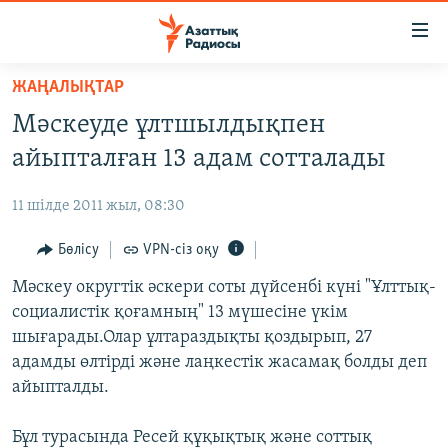
Accessibility
links
Skip
ЖАҢАЛЫҚТАР
to
ЖАҢАЛЫҚТАР
Мәскеуде ұлтшылдықпен
main
САЯСАТ
content
айыпталған 13 адам сотталады
AZATTYQTV
Skip
to
11 шілде 2011 жыл, 08:30
ҚАҢТАР ОҚИҒАСЫ
main
АДАМ ҚҰҚЫҚТАРЫ
Бөлісу
VPN-сіз оқу
Navigation
Skip
ӘЛЕУМЕТ
Мәскеу округтік әскери соты дүйсенбі күні "Ұлттық-
to
социалистік қоғамның" 13 мүшесіне үкім
ӘЛЕМ
Search
шығарады.Олар ұлтараздықты қоздырып, 27
АРНАЙЫ ЖОБАЛАР
адамды өлтірді және лаңкестік жасамақ болды деп
айыпталды.
Русский
Бұл турасында Ресей құқықтық және соттық