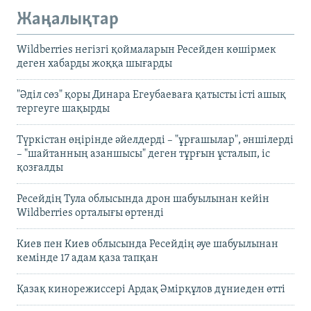
Жаңалықтар
Wildberries негізгі қоймаларын Ресейден көшірмек
деген хабарды жоққа шығарды
"Әділ сөз" қоры Динара Егеубаеваға қатысты істі ашық
тергеуге шақырды
Түркістан өңірінде әйелдерді – "ұрғашылар", әншілерді
– "шайтанның азаншысы" деген тұрғын ұсталып, іс
қозғалды
Ресейдің Тула облысында дрон шабуылынан кейін
Wildberries орталығы өртенді
Киев пен Киев облысында Ресейдің әуе шабуылынан
кемінде 17 адам қаза тапқан
Қазақ кинорежиссері Ардақ Әмірқұлов дүниеден өтті