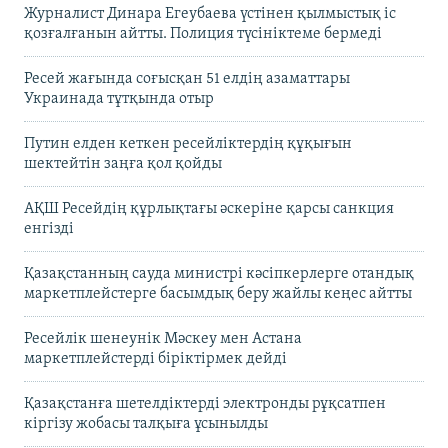
Журналист Динара Егеубаева үстінен қылмыстық іс
қозғалғанын айтты. Полиция түсініктеме бермеді
Ресей жағында соғысқан 51 елдің азаматтары
Украинада тұтқында отыр
Путин елден кеткен ресейліктердің құқығын
шектейтін заңға қол қойды
АҚШ Ресейдің құрлықтағы әскеріне қарсы санкция
енгізді
Қазақстанның сауда министрі кәсіпкерлерге отандық
маркетплейстерге басымдық беру жайлы кеңес айтты
Ресейлік шенеунік Мәскеу мен Астана
маркетплейстерді біріктірмек дейді
Қазақстанға шетелдіктерді электронды рұқсатпен
кіргізу жобасы талқыға ұсынылды