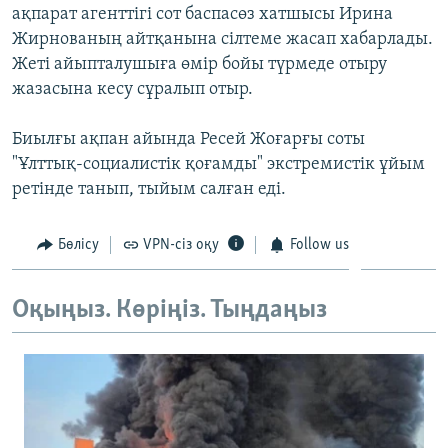
ақпарат агенттігі сот баспасөз хатшысы Ирина
ЖАЗЫЛЫҢЫЗ
Жирнованың айтқанына сілтеме жасап хабарлады.
Жеті айыпталушыға өмір бойы түрмеде отыру
жазасына кесу сұралып отыр.
Басқа тілдерде
Биылғы ақпан айында Ресей Жоғарғы соты
"Ұлттық-социалистік қоғамды" экстремистік ұйым
ретінде танып, тыйым салған еді.
Бөлісу
VPN-сіз оқу
Follow us
Оқыңыз. Көріңіз. Тыңдаңыз