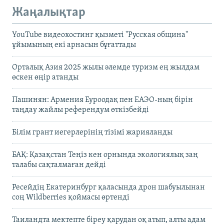
Жаңалықтар
YouTube видеохостинг қызметі "Русская община"
ұйымының екі арнасын бұғаттады
Орталық Азия 2025 жылы әлемде туризм ең жылдам
өскен өңір атанды
Пашинян: Армения Еуроодақ пен ЕАЭО-ның бірін
таңдау жайлы референдум өткізбейді
Білім грант иегерлерінің тізімі жарияланды
БАҚ: Қазақстан Теңіз кен орнында экологиялық заң
талабы сақталмаған дейді
Ресейдің Екатеринбург қаласында дрон шабуылынан
соң Wildberries қоймасы өртенді
Таиландта мектепте біреу қарудан оқ атып, алты адам