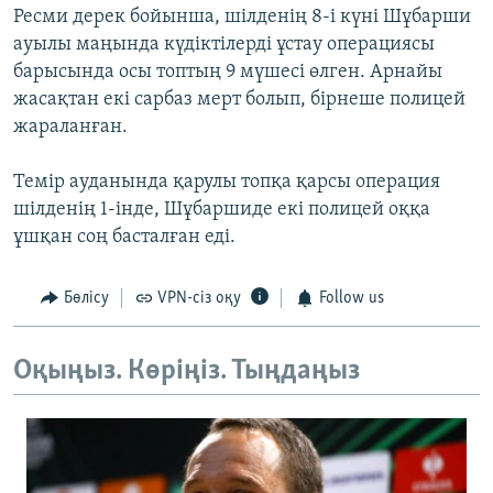
Ресми дерек бойынша, шілденің 8-і күні Шұбарши
ауылы маңында күдіктілерді ұстау операциясы
барысында осы топтың 9 мүшесі өлген. Арнайы
жасақтан екі сарбаз мерт болып, бірнеше полицей
жараланған.
Темір ауданында қарулы топқа қарсы операция
шілденің 1-інде, Шұбаршиде екі полицей оққа
ұшқан соң басталған еді.
Бөлісу
VPN-сіз оқу
Follow us
Оқыңыз. Көріңіз. Тыңдаңыз