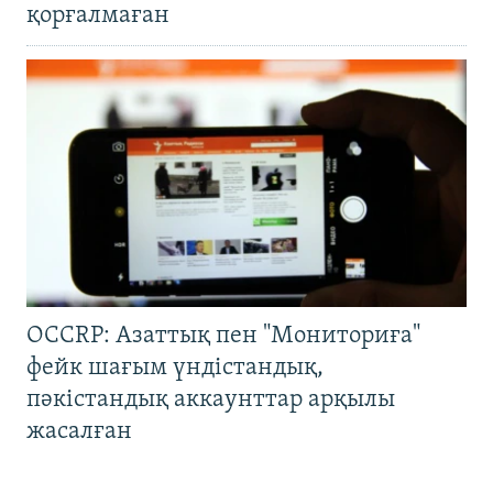
қорғалмаған
OCCRP: Азаттық пен "Мониториға"
фейк шағым үндістандық,
пәкістандық аккаунттар арқылы
жасалған