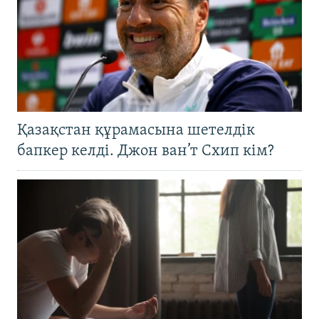
Қазақстан құрамасына шетелдік
бапкер келді. Джон ван’т Схип кім?