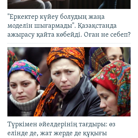
"Еркектер күйеу болудың жаңа
моделін шығармады". Қазақстанда
ажырасу қайта көбейді. Оған не себеп?
Түркімен әйелдерінің тағдыры: өз
елінде де, жат жерде де құқығы