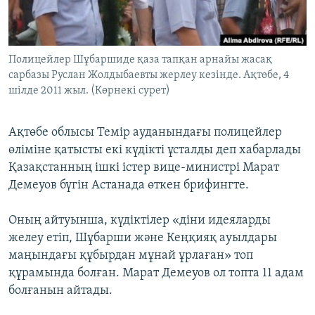
ЖАЗЫЛЫҢЫЗ
Полицейлер Шұбаршиде қаза тапқан арнайы жасақ
сарбазы Руслан Жолдыбаевты жерлеу кезінде. Ақтөбе, 4
Басқа тілдерде
шілде 2011 жыл. (Көрнекі сурет)
Ақтөбе облысы Темір ауданындағы полицейлер
өліміне қатысты екі күдікті ұсталды деп хабарлады
Қазақстанның ішкі істер вице-министрі Марат
Демеуов бүгін Астанада өткен брифингте.
Оның айтуынша, күдіктілер «діни идеяларды
желеу етіп, Шұбарши және Кеңқияқ ауылдары
маңындағы құбырдан мұнай ұрлаған» топ
құрамында болған. Марат Демеуов ол топта 11 адам
болғанын айтады.