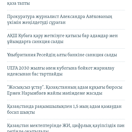
қаза тапты
Прокуратура журналист Александра Алёхованың
үкімін жеңілдетуді сұраған
АҚШ Кубаға қару жеткізуге қатысы бар адамдар мен
ұйымдарға санкция салды
Ұлыбритания Ресейдің алты банкіне санкция салды
UEFA 2030 жылғы әлем кубогына бойкот жариялау
идеясынан бас тартпайды
"Жосықсыз ұстау". Қазақстанның адам құқығы бюросы
Ермек Нарымбаев жайлы мәлімдеме жасады
Қазақстанда рақымшылықпен 1,5 мың адам қамаудан
босап шықты
Қазақстан мектептерінде ЖИ, цифрлық қауіпсіздік пән
ретінде оқытылады