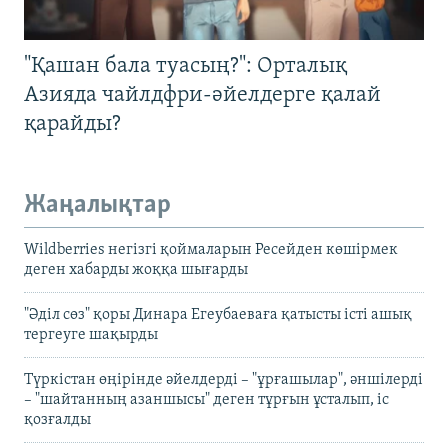
"Қашан бала туасың?": Орталық
Азияда чайлдфри-әйелдерге қалай
қарайды?
Жаңалықтар
Wildberries негізгі қоймаларын Ресейден көшірмек
деген хабарды жоққа шығарды
"Әділ сөз" қоры Динара Егеубаеваға қатысты істі ашық
тергеуге шақырды
Түркістан өңірінде әйелдерді – "ұрғашылар", әншілерді
– "шайтанның азаншысы" деген тұрғын ұсталып, іс
қозғалды