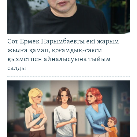
Сот Ермек Нарымбаевты екі жарым
жылға қамап, қоғамдық-саяси
қызметпен айналысуына тыйым
салды