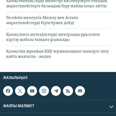
Қазақстанның сауда министрі кәсіпкерлерге отандық
маркетплейстерге басымдық беру жайлы кеңес айтты
Ресейлік шенеунік Мәскеу мен Астана
маркетплейстерді біріктірмек дейді
Қазақстанға шетелдіктерді электронды рұқсатпен
кіргізу жобасы талқыға ұсынылды
Қазақстан мұнайын КҚК терминалынан танкерге тиеу
қайта жалғасты – медиа
ЖАЗЫЛЫҢЫЗ
ЖАЛПЫ МӘЛІМЕТ