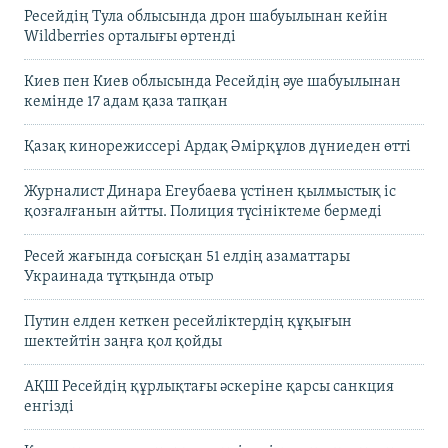
Ресейдің Тула облысында дрон шабуылынан кейін
Wildberries орталығы өртенді
Киев пен Киев облысында Ресейдің әуе шабуылынан
кемінде 17 адам қаза тапқан
Қазақ кинорежиссері Ардақ Әмірқұлов дүниеден өтті
Журналист Динара Егеубаева үстінен қылмыстық іс
қозғалғанын айтты. Полиция түсініктеме бермеді
Ресей жағында соғысқан 51 елдің азаматтары
Украинада тұтқында отыр
Путин елден кеткен ресейліктердің құқығын
шектейтін заңға қол қойды
АҚШ Ресейдің құрлықтағы әскеріне қарсы санкция
енгізді