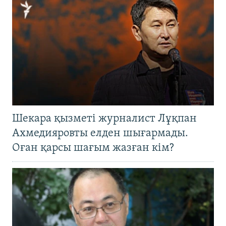
Шекара қызметі журналист Лұқпан
Ахмедияровты елден шығармады.
Оған қарсы шағым жазған кім?