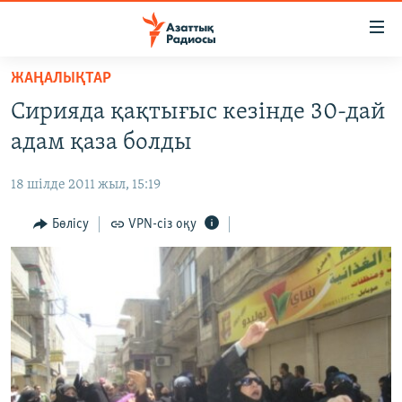
Accessibility
links
Skip
ЖАҢАЛЫҚТАР
to
ЖАҢАЛЫҚТАР
Сирияда қақтығыс кезінде 30-дай
main
САЯСАТ
content
адам қаза болды
AZATTYQTV
Skip
to
18 шілде 2011 жыл, 15:19
ҚАҢТАР ОҚИҒАСЫ
main
АДАМ ҚҰҚЫҚТАРЫ
Бөлісу
VPN-сіз оқу
Navigation
Skip
ӘЛЕУМЕТ
to
ӘЛЕМ
Search
АРНАЙЫ ЖОБАЛАР
Русский