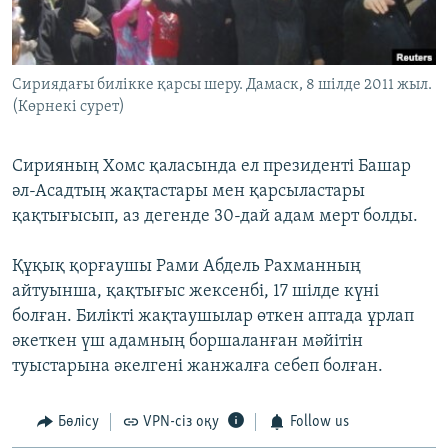
ЖАЗЫЛЫҢЫЗ
Сириядағы билікке қарсы шеру. Дамаск, 8 шілде 2011 жыл.
(Көрнекі сурет)
Басқа тілдерде
Сирияның Хомс қаласында ел президенті Башар
әл-Асадтың жақтастары мен қарсыластары
қақтығысып, аз дегенде 30-дай адам мерт болды.
Құқық қорғаушы Рами Абдель Рахманның
айтуынша, қақтығыс жексенбі, 17 шілде күні
болған. Билікті жақтаушылар өткен аптада ұрлап
әкеткен үш адамның боршаланған мәйітін
туыстарына әкелгені жанжалға себеп болған.
Бөлісу
VPN-сіз оқу
Follow us