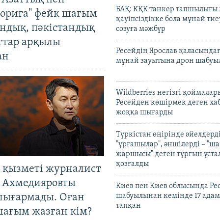
БАҚ: КҚК танкер тапшылығы
ориға" фейк шағым
қауіпсіздікке бола мұнай тиеу
андық, пәкістандық
созуға мәжбүр
ттар арқылы
Ресейдің Ярослав қаласындағ
ан
мұнай зауытына дрон шабуы
Wildberries негізгі қоймала
Ресейден көшірмек деген ха
жоққа шығарды
Түркістан өңірінде әйелдерді
"ұрғашылар", әншілерді – "
жаршысы" деген тұрғын ұстал
қозғалды
 қызметі журналист
 Ахмедияровты
Киев пен Киев облысында Рес
шығармады. Оған
шабуылынан кемінде 17 адам
тапқан
шағым жазған кім?