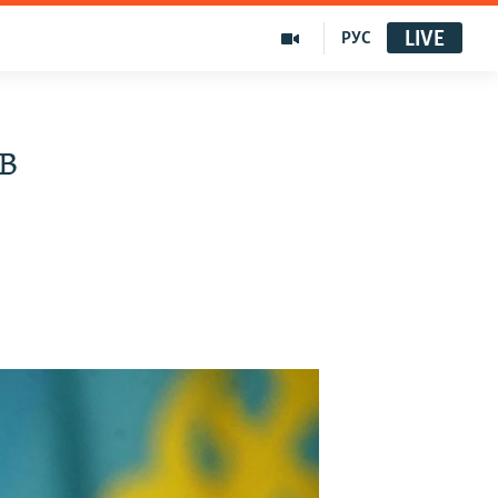
LIVE
РУС
в