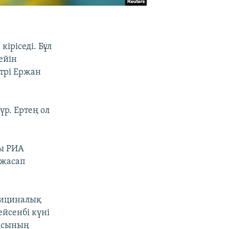
іріседі. Бұл
ейін
трі Ержан
р. Ертең ол
лы РИА
 жасап
дициналық
ейсенбі күні
насының