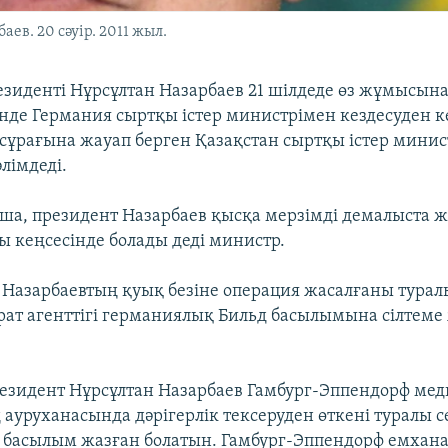
ев. 20 сәуір. 2011 жыл.
зиденті Нұрсұлтан Назарбаев 21 шілдеде өз жұмысына к
нде Германия сыртқы істер министрімен кездесуден к
сұрағына жауап берген Қазақстан сыртқы істер минис
лімдеді.
а, президент Назарбаев қысқа мерзімді демалыста жү
ы кеңсесінде болады деді министр.
 Назарбаевтың қуық безіне операция жасалғаны тура
рат агенттігі германиялық Бильд басылымына сілтеме
резидент Нұрсұлтан Назарбаев Гамбург-Эппендорф ме
ауруханасында дәрігерлік тексеруден өткені туралы с
 басылым жазған болатын. Гамбург-Эппендорф емха