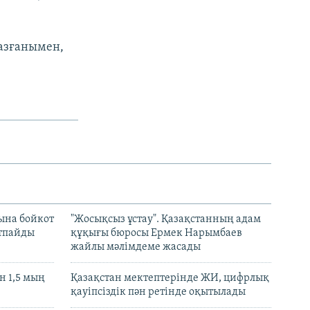
азғанымен,
ына бойкот
"Жосықсыз ұстау". Қазақстанның адам
ртпайды
құқығы бюросы Ермек Нарымбаев
жайлы мәлімдеме жасады
 1,5 мың
Қазақстан мектептерінде ЖИ, цифрлық
қауіпсіздік пән ретінде оқытылады