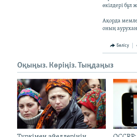
өкілдері бұл 
Ақорда мемле
оның аурухан
Бөлісу
Оқыңыз. Көріңіз. Тыңдаңыз
Түркімен әйелдерінің
OCCRP: