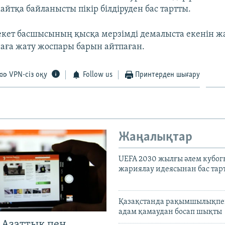
жайтқа байланысты пікір білдіруден бас тартты.
кет басшысының қысқа мерзімді демалыста екенін ж
аға жату жоспары барын айтпаған.
VPN-сіз оқу
Follow us
Принтерден шығару
Жаңалықтар
UEFA 2030 жылғы әлем кубог
жариялау идеясынан бас та
Қазақстанда рақымшылықпен
адам қамаудан босап шықты
 Азаттық пен