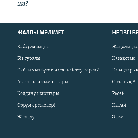
ма?
ЖАЛПЫ МӘЛІМЕТ
НЕГІЗГІ 
Хабарласыңыз
Жаңалықта
Біз туралы
Қазақстан
Русский
Сайтымыз бұғатталса не істеу керек?
Қазақтар - 
Азаттық қосымшалары
Орталық А
ЖАЗЫЛЫҢЫЗ
Қолдану шарттары
Ресей
Форум ережелері
Қытай
Жазылу
Әлем
Басқа тілдерде