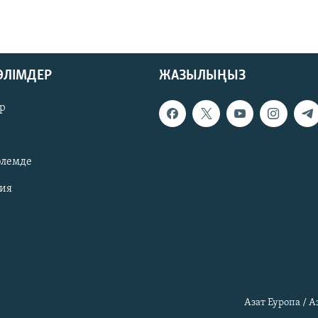
БӨЛІМДЕР
ЖАЗЫЛЫҢЫЗ
р
әлемде
зия
Азат Еуропа / 