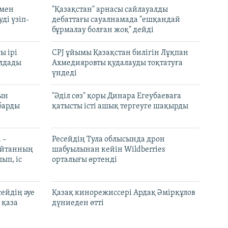
 мен
"Қазақстан" арнасы сайлауалды
ді үзіп-
дебаттағы сауалнамада "ешқандай
бұрмалау болған жоқ" дейді
ы ірі
CPJ ұйымы Қазақстан билігін Лұқпан
лдады
Ахмедияровты қудалауды тоқтатуға
үндеді
рын
"Әділ сөз" қоры Динара Егеубаеваға
барды
қатысты істі ашық тергеуге шақырды
 –
Ресейдің Тула облысында дрон
шайтанның
шабуылынан кейін Wildberries
ып, іс
орталығы өртенді
ейдің әуе
Қазақ кинорежиссері Ардақ Әмірқұлов
 қаза
дүниеден өтті