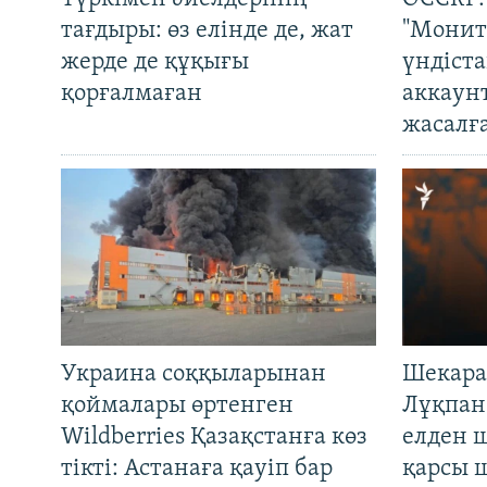
тағдыры: өз елінде де, жат
"Монит
жерде де құқығы
үндіст
қорғалмаған
аккаун
жасалғ
Украина соққыларынан
Шекара
қоймалары өртенген
Лұқпан
Wildberries Қазақстанға көз
елден 
тікті: Астанаға қауіп бар
қарсы 