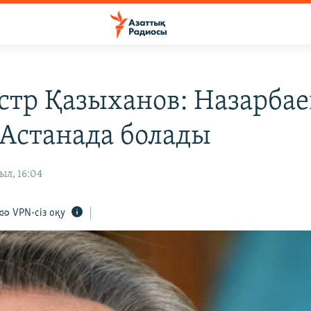
тр Қазыханов: Назарбае
 Астанада болады
ыл, 16:04
VPN-сіз оқу