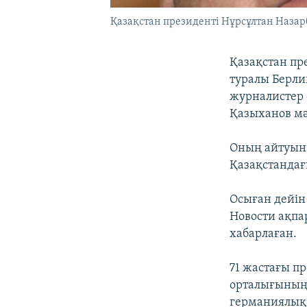
Қазақстан президенті Нұрсұлтан Назарба
Қазақстан пре
туралы Берли
журналистер 
Қазыханов мә
Оның айтуынш
Қазақстандағ
Осыған дейін
Новости ақпа
хабарлаған.
71 жастағы п
орталығының 
германиялық