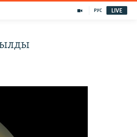
LIVE
РУС
былды