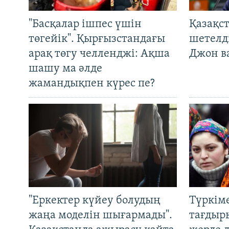
"Басқалар ішпес үшін
Қазақс
төгейік". Қырғызстандағы
шетелді
арақ төгу челленджі: Ақша
Джон ва
шашу ма әлде
жамандықпен күрес пе?
"Еркектер күйеу болудың
Түркім
жаңа моделін шығармады".
тағдыры