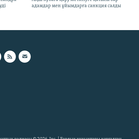
уді
адамдар мен ұйымдарға санкция салды