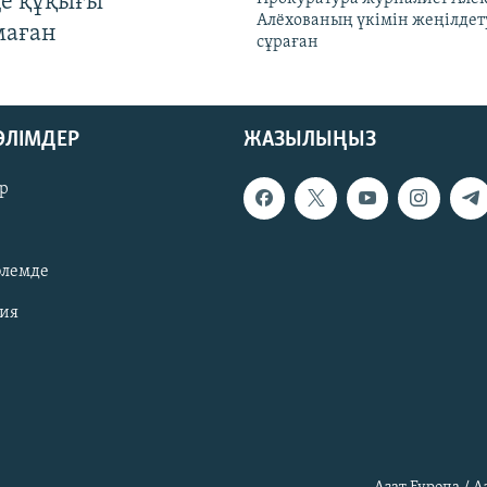
де құқығы
Алёхованың үкімін жеңілдет
маған
сұраған
БӨЛІМДЕР
ЖАЗЫЛЫҢЫЗ
р
әлемде
зия