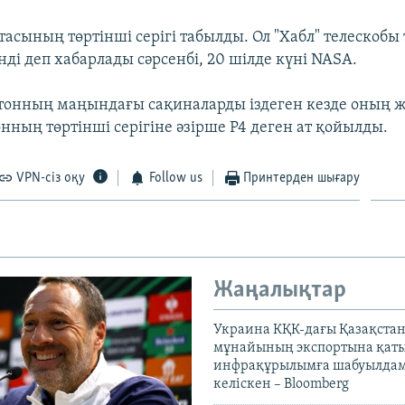
асының төртінші серігі табылды. Ол "Хабл" телескобы 
нді деп хабарлады сәрсенбі, 20 шілде күні NASA.
тонның маңындағы сақиналарды іздеген кезде оның ж
нның төртінші серігіне әзірше P4 деген ат қойылды.
VPN-сіз оқу
Follow us
Принтерден шығару
Жаңалықтар
Украина КҚК-дағы Қазақста
мұнайының экспортына қаты
инфрақұрылымға шабуылдам
келіскен – Bloomberg