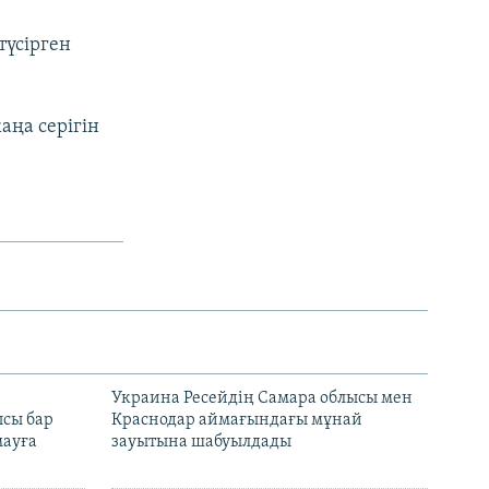
түсірген
аңа серігін
н
Украина Ресейдің Самара облысы мен
сы бар
Краснодар аймағындағы мұнай
ауға
зауытына шабуылдады