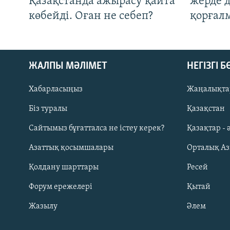
Қазақстанда ажырасу қайта
жерде 
көбейді. Оған не себеп?
қорғал
ЖАЛПЫ МӘЛІМЕТ
НЕГІЗГІ 
Хабарласыңыз
Жаңалықта
Біз туралы
Қазақстан
Русский
Сайтымыз бұғатталса не істеу керек?
Қазақтар - 
Азаттық қосымшалары
Орталық А
ЖАЗЫЛЫҢЫЗ
Қолдану шарттары
Ресей
Форум ережелері
Қытай
Жазылу
Әлем
Басқа тілдерде