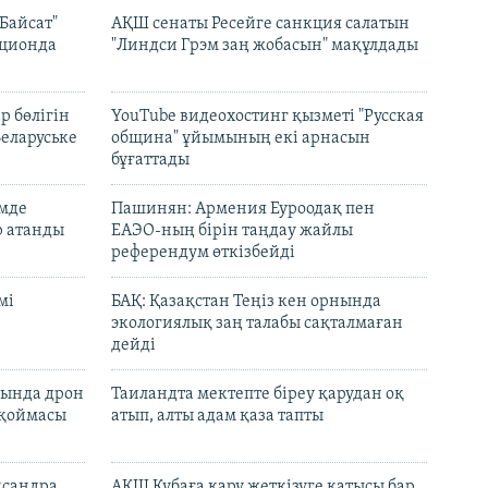
Байсат"
АҚШ сенаты Ресейге санкция салатын
кционда
"Линдси Грэм заң жобасын" мақұлдады
р бөлігін
YouTube видеохостинг қызметі "Русская
Беларуське
община" ұйымының екі арнасын
бұғаттады
емде
Пашинян: Армения Еуроодақ пен
р атанды
ЕАЭО-ның бірін таңдау жайлы
референдум өткізбейді
мі
БАҚ: Қазақстан Теңіз кен орнында
экологиялық заң талабы сақталмаған
дейді
сында дрон
Таиландта мектепте біреу қарудан оқ
 қоймасы
атып, алты адам қаза тапты
ксандра
АҚШ Кубаға қару жеткізуге қатысы бар