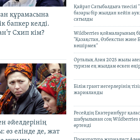
Қайрат Сатыбалдыға тиесілі "
базары бір жылдан кейін ау
тан құрамасына
сатылды
к бапкер келді.
н’т Схип кім?
Wildberries қоймаларының бі
"Қазақстан, Өзбекстан және 
көшірмек"
Орталық Азия 2025 жылы әл
туризм ең жылдам өскен өңі
Білім грант иегерлерінің тізі
жарияланды
Ресейдің Екатеринбург қала
шабуылынан соң Wildberries
ен әйелдерінің
өртенді
: өз елінде де, жат
Прокуратура журналист Але