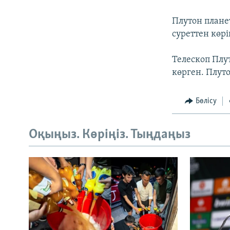
Плутон планет
суреттен көрі
Телескоп Плу
көрген. Плуто
Бөлісу
Оқыңыз. Көріңіз. Тыңдаңыз