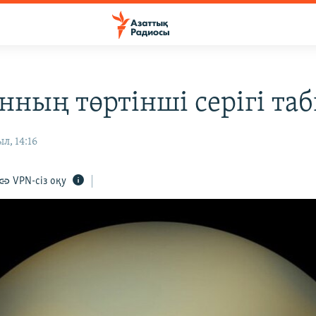
нның төртінші серігі та
л, 14:16
VPN-сіз оқу