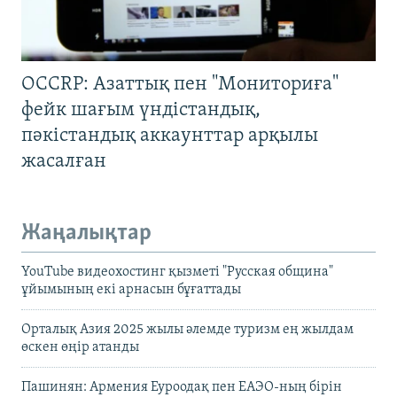
OCCRP: Азаттық пен "Мониториға"
фейк шағым үндістандық,
пәкістандық аккаунттар арқылы
жасалған
Жаңалықтар
YouTube видеохостинг қызметі "Русская община"
ұйымының екі арнасын бұғаттады
Орталық Азия 2025 жылы әлемде туризм ең жылдам
өскен өңір атанды
Пашинян: Армения Еуроодақ пен ЕАЭО-ның бірін