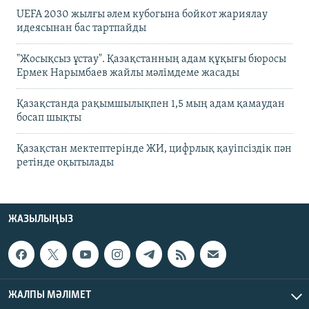
UEFA 2030 жылғы әлем кубогына бойкот жариялау
идеясынан бас тартпайды
"Жосықсыз ұстау". Қазақстанның адам құқығы бюросы
Ермек Нарымбаев жайлы мәлімдеме жасады
Қазақстанда рақымшылықпен 1,5 мың адам қамаудан
босап шықты
Қазақстан мектептерінде ЖИ, цифрлық қауіпсіздік пән
ретінде оқытылады
ЖАЗЫЛЫҢЫЗ
ЖАЛПЫ МӘЛІМЕТ