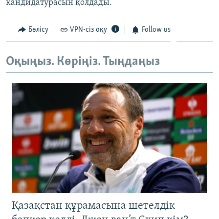
кандидатурасын қолдады.
ЖАЗЫЛЫҢЫЗ
Бөлісу
VPN-сіз оқу
Follow us
Басқа тілдерде
Оқыңыз. Көріңіз. Тыңдаңыз
Қазақстан құрамасына шетелдік