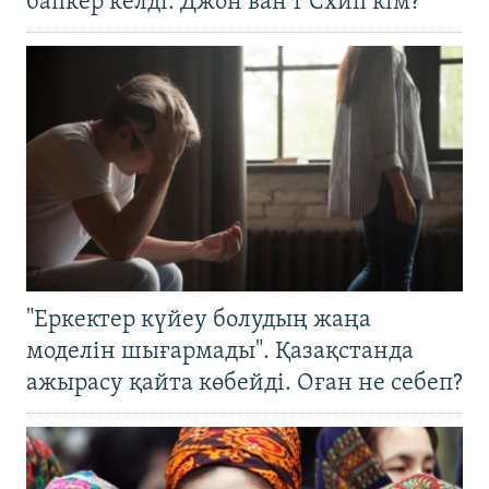
бапкер келді. Джон ван’т Схип кім?
"Еркектер күйеу болудың жаңа
моделін шығармады". Қазақстанда
ажырасу қайта көбейді. Оған не себеп?