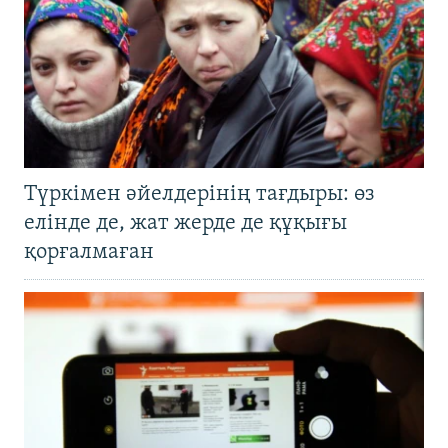
Түркімен әйелдерінің тағдыры: өз
елінде де, жат жерде де құқығы
қорғалмаған