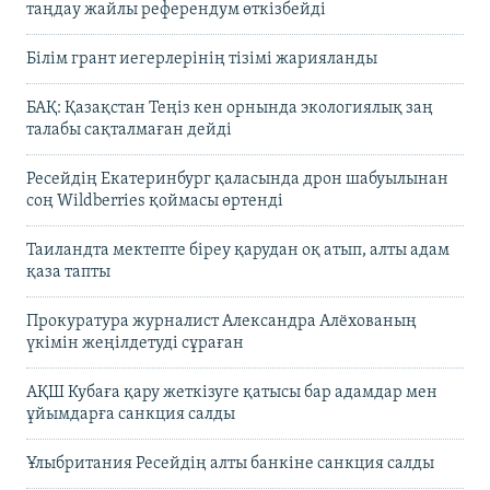
таңдау жайлы референдум өткізбейді
Білім грант иегерлерінің тізімі жарияланды
БАҚ: Қазақстан Теңіз кен орнында экологиялық заң
талабы сақталмаған дейді
Ресейдің Екатеринбург қаласында дрон шабуылынан
соң Wildberries қоймасы өртенді
Таиландта мектепте біреу қарудан оқ атып, алты адам
қаза тапты
Прокуратура журналист Александра Алёхованың
үкімін жеңілдетуді сұраған
АҚШ Кубаға қару жеткізуге қатысы бар адамдар мен
ұйымдарға санкция салды
Ұлыбритания Ресейдің алты банкіне санкция салды