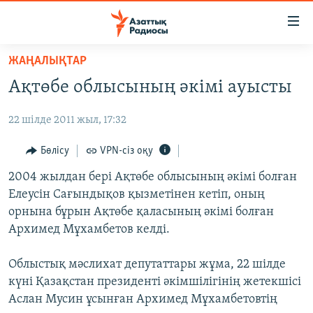
Accessibility
links
Skip
ЖАҢАЛЫҚТАР
to
ЖАҢАЛЫҚТАР
Ақтөбе облысының әкімі ауысты
main
САЯСАТ
content
22 шілде 2011 жыл, 17:32
AZATTYQTV
Skip
to
ҚАҢТАР ОҚИҒАСЫ
Бөлісу
VPN-сіз оқу
main
АДАМ ҚҰҚЫҚТАРЫ
2004 жылдан бері Ақтөбе облысының әкімі болған
Navigation
Елеусін Сағындықов қызметінен кетіп, оның
Skip
ӘЛЕУМЕТ
орнына бұрын Ақтөбе қаласының әкімі болған
to
ӘЛЕМ
Архимед Мұхамбетов келді.
Search
АРНАЙЫ ЖОБАЛАР
Облыстық мәслихат депутаттары жұма, 22 шілде
күні Қазақстан президенті әкімшілігінің жетекшісі
Русский
Аслан Мусин ұсынған Архимед Мұхамбетовтің