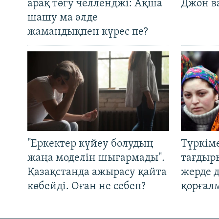
арақ төгу челленджі: Ақша
Джон ва
шашу ма әлде
жамандықпен күрес пе?
"Еркектер күйеу болудың
Түркім
жаңа моделін шығармады".
тағдыры
Қазақстанда ажырасу қайта
жерде 
көбейді. Оған не себеп?
қорғал