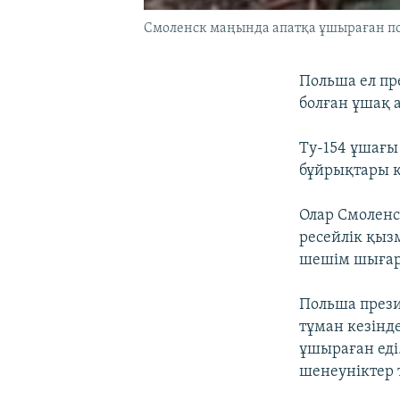
Смоленск маңында апатқа ұшыраған поля
Польша ел пр
болған ұшақ 
Ту-154 ұшағы
бұйрықтары к
Олар Смоленс
ресейлік қыз
шешім шығар
Польша прези
тұман кезінд
ұшыраған еді
шенеуніктер т