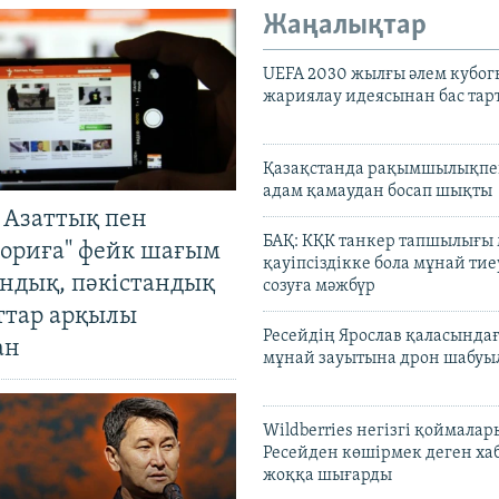
Жаңалықтар
UEFA 2030 жылғы әлем кубог
жариялау идеясынан бас та
Қазақстанда рақымшылықпен
адам қамаудан босап шықты
 Азаттық пен
БАҚ: КҚК танкер тапшылығы
ориға" фейк шағым
қауіпсіздікке бола мұнай тиеу
андық, пәкістандық
созуға мәжбүр
ттар арқылы
Ресейдің Ярослав қаласындағ
ан
мұнай зауытына дрон шабуы
Wildberries негізгі қоймала
Ресейден көшірмек деген ха
жоққа шығарды