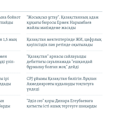
ына бойкот
"Жосықсыз ұстау". Қазақстанның адам
ртпайды
құқығы бюросы Ермек Нарымбаев
жайлы мәлімдеме жасады
 1,5 мың
Қазақстан мектептерінде ЖИ, цифрлық
қауіпсіздік пән ретінде оқытылады
 мен
"Қазақстан" арнасы сайлауалды
ді үзіп-
дебаттағы сауалнамада "ешқандай
бұрмалау болған жоқ" дейді
ы ірі
CPJ ұйымы Қазақстан билігін Лұқпан
лдады
Ахмедияровты қудалауды тоқтатуға
үндеді
рын
"Әділ сөз" қоры Динара Егеубаеваға
барды
қатысты істі ашық тергеуге шақырды