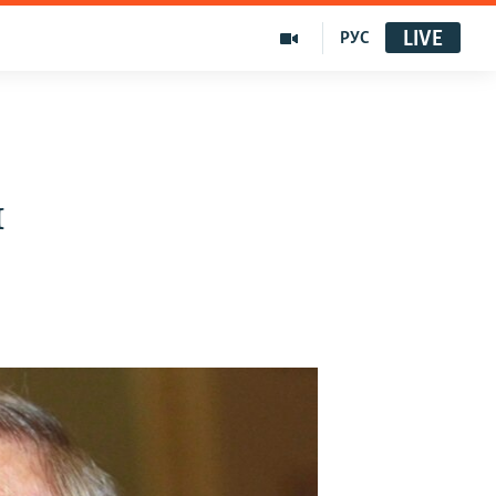
LIVE
РУС
ы