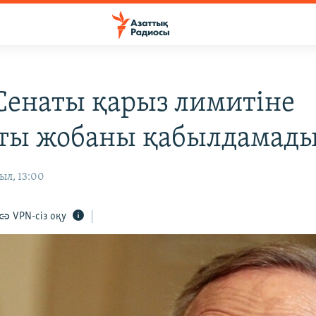
енаты қарыз лимитіне
ты жобаны қабылдамад
ыл, 13:00
VPN-сіз оқу