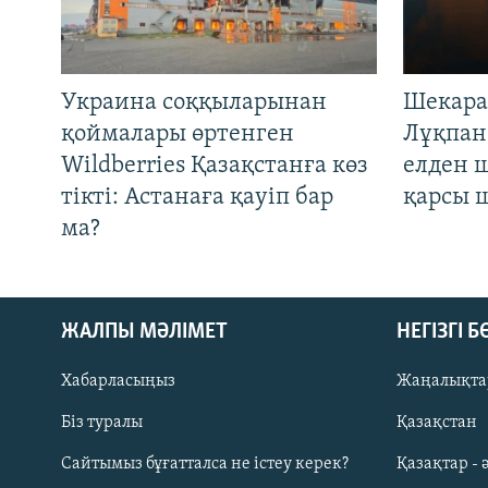
Украина соққыларынан
Шекара
қоймалары өртенген
Лұқпан
Wildberries Қазақстанға көз
елден 
тікті: Астанаға қауіп бар
қарсы 
ма?
ЖАЛПЫ МӘЛІМЕТ
НЕГІЗГІ 
Хабарласыңыз
Жаңалықта
Біз туралы
Қазақстан
Русский
Сайтымыз бұғатталса не істеу керек?
Қазақтар - 