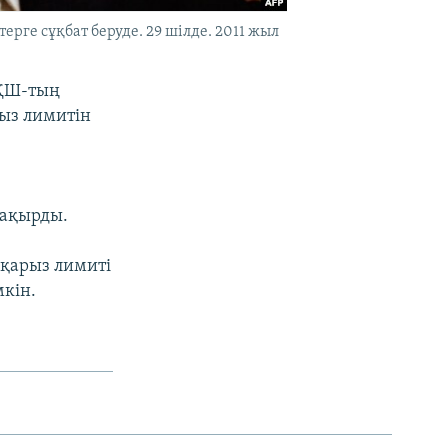
ге сұқбат беруде. 29 шілде. 2011 жыл
АҚШ-тың
ыз лимитін
шақырды.
 қарыз лимиті
кін.