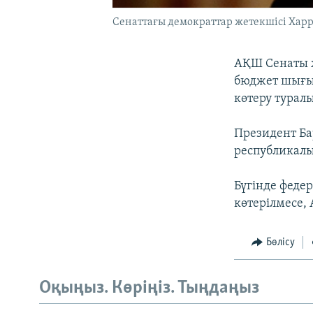
Сенаттағы демократтар жетекшісі Харри
АҚШ Сенаты ж
бюджет шығы
көтеру турал
Президент Бар
республикалы
Бүгінде федер
көтерілмесе,
Бөлісу
Оқыңыз. Көріңіз. Тыңдаңыз