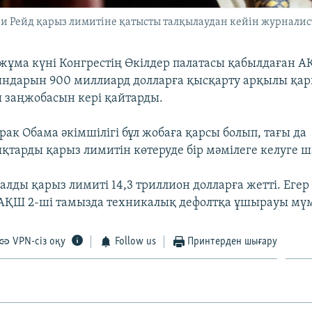
 Рейд қарыз лимитіне қатысты талқылаудан кейін журналистер
ұма күні Конгрестің Өкілдер палатасы қабылдаған 
ндарын 900 миллиард долларға қысқарту арқылы қар
ы заңжобасын кері қайтарды.
ак Обама әкімшілігі бұл жобаға қарсы болып, тағы да
қтарды қарыз лимитін көтеруде бір мәмілеге келуге 
алды қарыз лимиті 14,3 триллион долларға жетті. Егер
 АҚШ 2-ші тамызда техникалық дефолтқа ұшырауы мүм
VPN-сіз оқу
Follow us
Принтерден шығару