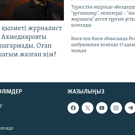
Түркістан өңірінде әйелдерді
"ұрғашылар", әншілерді – "
жаршысы" деген тұрғын ұстал
қозғалды
 қызметі журналист
 Ахмедияровты
Киев пен Киев облысында Рес
шығармады. Оған
шабуылынан кемінде 17 адам
тапқан
шағым жазған кім?
БӨЛІМДЕР
ЖАЗЫЛЫҢЫЗ
р
әлемде