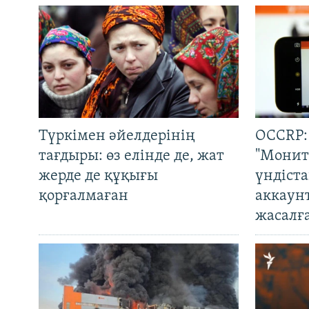
Түркімен әйелдерінің
OCCRP:
тағдыры: өз елінде де, жат
"Монит
жерде де құқығы
үндіст
қорғалмаған
аккаун
жасалғ