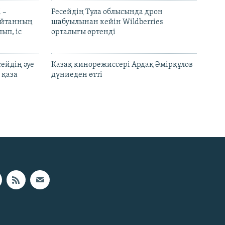
 –
Ресейдің Тула облысында дрон
шайтанның
шабуылынан кейін Wildberries
ып, іс
орталығы өртенді
ейдің әуе
Қазақ кинорежиссері Ардақ Әмірқұлов
 қаза
дүниеден өтті