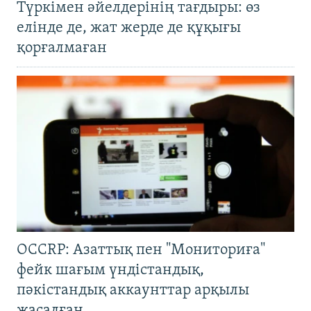
Түркімен әйелдерінің тағдыры: өз
елінде де, жат жерде де құқығы
қорғалмаған
OCCRP: Азаттық пен "Мониториға"
фейк шағым үндістандық,
пәкістандық аккаунттар арқылы
жасалған