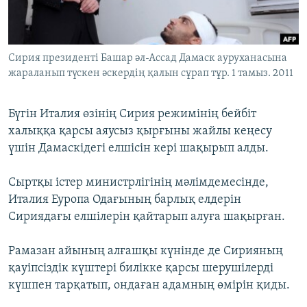
ЖАЗЫЛЫҢЫЗ
Cирия президенті Башар әл-Ассад Дамаск ауруханасына
жараланып түскен әскердің қалын сұрап тұр. 1 тамыз. 2011
Басқа тілдерде
Бүгін Италия өзінің Сирия режимінің бейбіт
халыққа қарсы аяусыз қырғыны жайлы кеңесу
үшін Дамаскідегі елшісін кері шақырып алды.
Сыртқы істер министрлігінің мәлімдемесінде,
Италия Еуропа Одағының барлық елдерін
Сириядағы елшілерін қайтарып алуға шақырған.
Рамазан айының алғашқы күнінде де Сирияның
қауіпсіздік күштері билікке қарсы шерушілерді
күшпен тарқатып, ондаған адамның өмірін қиды.