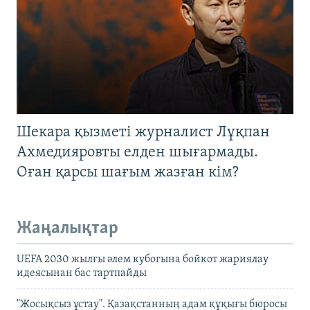
Шекара қызметі журналист Лұқпан
Ахмедияровты елден шығармады.
Оған қарсы шағым жазған кім?
Жаңалықтар
UEFA 2030 жылғы әлем кубогына бойкот жариялау
идеясынан бас тартпайды
"Жосықсыз ұстау". Қазақстанның адам құқығы бюросы