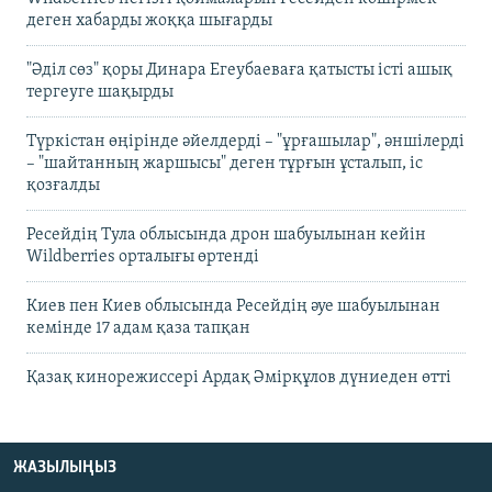
деген хабарды жоққа шығарды
"Әділ сөз" қоры Динара Егеубаеваға қатысты істі ашық
тергеуге шақырды
Түркістан өңірінде әйелдерді – "ұрғашылар", әншілерді
– "шайтанның жаршысы" деген тұрғын ұсталып, іс
қозғалды
Ресейдің Тула облысында дрон шабуылынан кейін
Wildberries орталығы өртенді
Киев пен Киев облысында Ресейдің әуе шабуылынан
кемінде 17 адам қаза тапқан
Қазақ кинорежиссері Ардақ Әмірқұлов дүниеден өтті
ЖАЗЫЛЫҢЫЗ