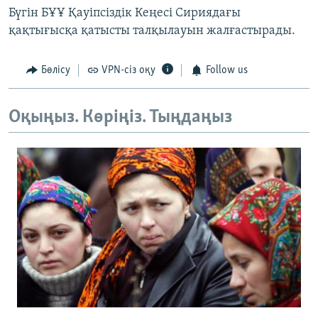
Бүгін БҰҰ Қауіпсіздік Кеңесі Сириядағы
қақтығысқа қатысты талқылауын жалғастырады.
Бөлісу
VPN-сіз оқу
Follow us
Оқыңыз. Көріңіз. Тыңдаңыз