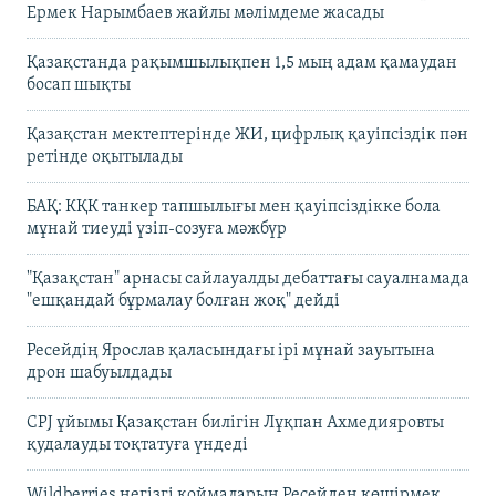
Ермек Нарымбаев жайлы мәлімдеме жасады
Қазақстанда рақымшылықпен 1,5 мың адам қамаудан
босап шықты
Қазақстан мектептерінде ЖИ, цифрлық қауіпсіздік пән
ретінде оқытылады
БАҚ: КҚК танкер тапшылығы мен қауіпсіздікке бола
мұнай тиеуді үзіп-созуға мәжбүр
"Қазақстан" арнасы сайлауалды дебаттағы сауалнамада
"ешқандай бұрмалау болған жоқ" дейді
Ресейдің Ярослав қаласындағы ірі мұнай зауытына
дрон шабуылдады
CPJ ұйымы Қазақстан билігін Лұқпан Ахмедияровты
қудалауды тоқтатуға үндеді
Wildberries негізгі қоймаларын Ресейден көшірмек