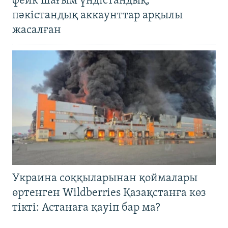
фейк шағым үндістандық,
пәкістандық аккаунттар арқылы
жасалған
Украина соққыларынан қоймалары
өртенген Wildberries Қазақстанға көз
тікті: Астанаға қауіп бар ма?