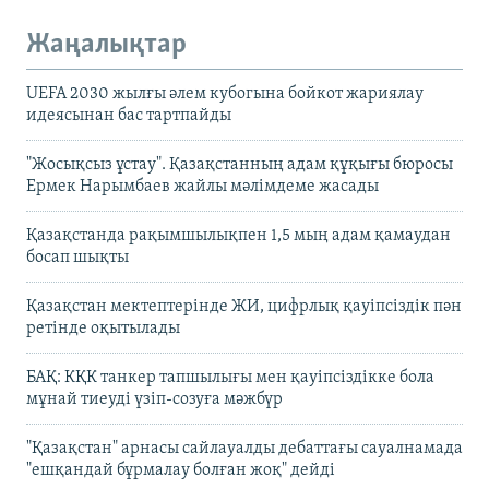
Жаңалықтар
UEFA 2030 жылғы әлем кубогына бойкот жариялау
идеясынан бас тартпайды
"Жосықсыз ұстау". Қазақстанның адам құқығы бюросы
Ермек Нарымбаев жайлы мәлімдеме жасады
Қазақстанда рақымшылықпен 1,5 мың адам қамаудан
босап шықты
Қазақстан мектептерінде ЖИ, цифрлық қауіпсіздік пән
ретінде оқытылады
БАҚ: КҚК танкер тапшылығы мен қауіпсіздікке бола
мұнай тиеуді үзіп-созуға мәжбүр
"Қазақстан" арнасы сайлауалды дебаттағы сауалнамада
"ешқандай бұрмалау болған жоқ" дейді