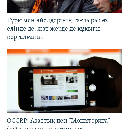
Түркімен әйелдерінің тағдыры: өз
елінде де, жат жерде де құқығы
қорғалмаған
OCCRP: Азаттық пен "Мониториға"