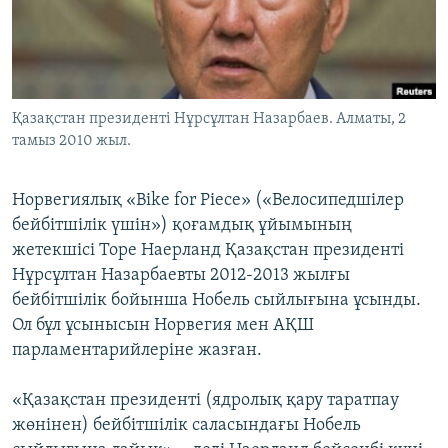
ЖАЗЫЛЫҢЫЗ
Басқа тілдерде
Қазақстан президенті Нұрсұлтан Назарбаев. Алматы, 2
тамыз 2010 жыл.
Норвегиялық «Bike for Piece» («Велосипедшілер
бейбітшілік үшін») қоғамдық ұйымының
жетекшісі Торе Наерланд Қазақстан президенті
Нұрсұлтан Назарбаевты 2012-2013 жылғы
бейбітшілік бойынша Нобель сыйлығына ұсынды.
Ол бұл ұсынысын Норвегия мен АҚШ
парламентарийлеріне жазған.
«Қазақстан президенті (ядролық қару таратпау
жөнінен) бейбітшілік саласындағы Нобель