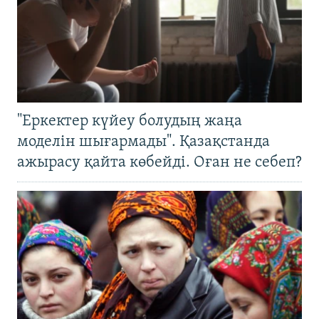
"Еркектер күйеу болудың жаңа
моделін шығармады". Қазақстанда
ажырасу қайта көбейді. Оған не себеп?