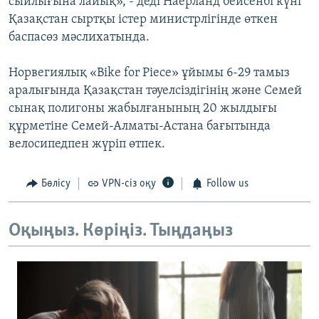
сыйлығына лайық», - деді Наерланд бейсенбі күні
Қазақстан сыртқы істер министрлігінде өткен
баспасөз мәслихатында.
Норвегиялық «Bike for Piece» ұйымы 6-29 тамыз
аралығында Қазақстан тәуелсіздігінің және Семей
сынақ полигоны жабылғанының 20 жылдығы
құрметіне Семей-Алматы-Астана бағытында
велосипедпен жүріп өтпек.
Бөлісу
VPN-сіз оқу
Follow us
Оқыңыз. Көріңіз. Тыңдаңыз