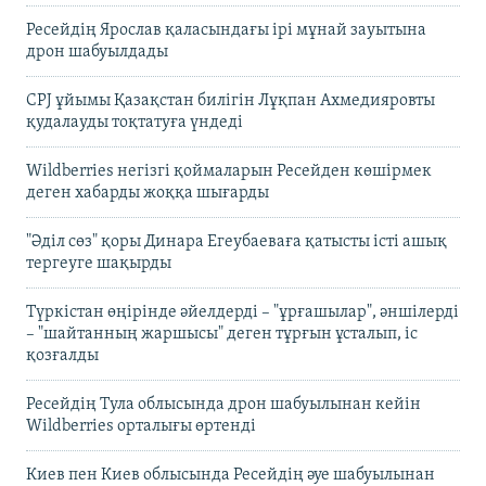
Ресейдің Ярослав қаласындағы ірі мұнай зауытына
дрон шабуылдады
CPJ ұйымы Қазақстан билігін Лұқпан Ахмедияровты
қудалауды тоқтатуға үндеді
Wildberries негізгі қоймаларын Ресейден көшірмек
деген хабарды жоққа шығарды
"Әділ сөз" қоры Динара Егеубаеваға қатысты істі ашық
тергеуге шақырды
Түркістан өңірінде әйелдерді – "ұрғашылар", әншілерді
– "шайтанның жаршысы" деген тұрғын ұсталып, іс
қозғалды
Ресейдің Тула облысында дрон шабуылынан кейін
Wildberries орталығы өртенді
Киев пен Киев облысында Ресейдің әуе шабуылынан